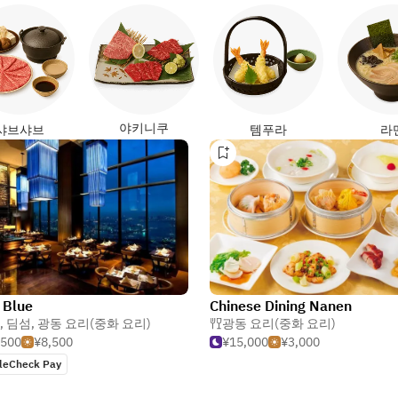
야키니쿠
샤브샤브
템푸라
라
 Blue
Chinese Dining Nanen
,
딤섬
,
광동 요리(중화 요리)
광동 요리(중화 요리)
,500
¥8,500
¥15,000
¥3,000
leCheck Pay