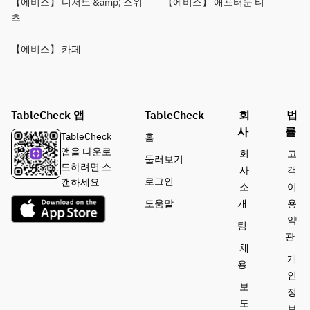
【에비스】 디저트 &amp; 스위
【에비스】 애프터눈 티
츠
【에비스】 카페
TableCheck 앱
TableCheck
회
법
사
률
TableCheck
홈
앱을 다운로
회
고
둘러보기
드하려면 스
사
객
로그인
캔하세요
소
이
도움말
개
용
약
팀
관
채
개
용
인
보
정
도
보