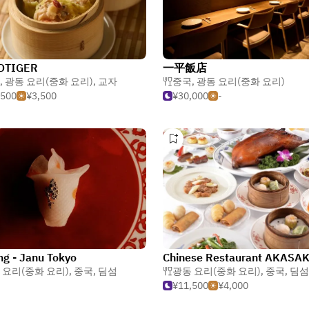
DTIGER
一平飯店
,
광동 요리(중화 요리)
,
교자
중국
,
광동 요리(중화 요리)
,500
¥3,500
¥30,000
-
ng - Janu Tokyo
 요리(중화 요리)
,
중국
,
딤섬
광동 요리(중화 요리)
,
중국
,
딤섬
¥11,500
¥4,000