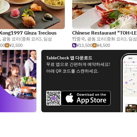
Kong1997 Ginza Trecious
Chinese Restaurant "TOH-L
,
광동 요리(중화 요리)
,
딤섬
중국
,
광동 요리(중화 요리)
,
딤섬
500
¥2,500
¥13,500
¥4,500
TableCheck 앱 다운로드
무료 앱으로 간편하게 예약하세요!
아래 QR 코드를 스캔하세요.