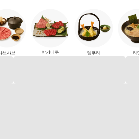
야키니쿠
샤브샤브
템푸라
라