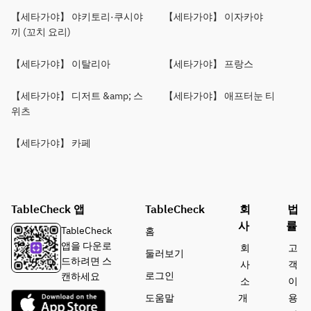
【세타가야】 야키토리·쿠시야
【세타가야】 이자카야
끼 (꼬치 요리)
【세타가야】 이탈리아
【세타가야】 프랑스
【세타가야】 디저트 &amp; 스
【세타가야】 애프터눈 티
위츠
【세타가야】 카페
TableCheck 앱
TableCheck
회
법
사
률
TableCheck
홈
앱을 다운로
회
고
둘러보기
드하려면 스
사
객
로그인
캔하세요
소
이
도움말
개
용