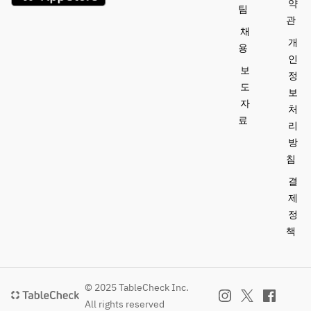
약
팀
관
채
개
용
인
보
정
도
보
자
처
료
리
방
침
결
제
정
책
© 2025 TableCheck Inc.
All rights reserved