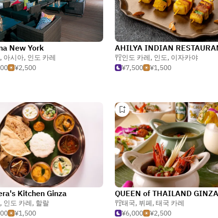
na New York
,
아시아
,
인도 카레
인도 카레
,
인도
,
이자카야
000
¥2,500
¥7,500
¥1,500
ra's Kitchen Ginza
QUEEN of THAILAND GINZ
,
인도 카레
,
할랄
태국
,
뷔페
,
태국 카레
500
¥1,500
¥6,000
¥2,500