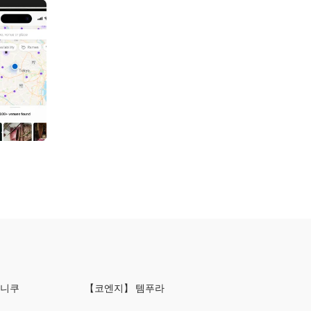
키니쿠
【코엔지】 템푸라