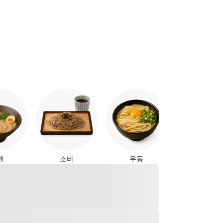
야키토리
멘
소바
우동