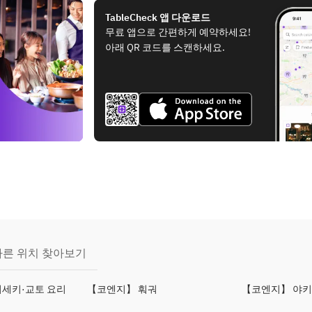
TableCheck 앱 다운로드
무료 앱으로 간편하게 예약하세요!
아래 QR 코드를 스캔하세요.
다른 위치 찾아보기
세키·교토 요리
【코엔지】 훠궈
【코엔지】 야