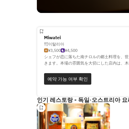
Miwatei
이탈리아
¥3,500
¥4,500
シェフが恋に落ちた南チロルの郷土料理を、世
きます。本場の雰囲気を大切にした店内は、木
間です。ランチはリーズナブルな価格で提供し
を堪能できます。また、シャルキュトリーやワ
예약 가능 여부 확인
も豊富に取り揃えております。お客様の五感を
に、素敵なひとときをお過ごしください。
인기 레스토랑 - 독일·오스트리아 요