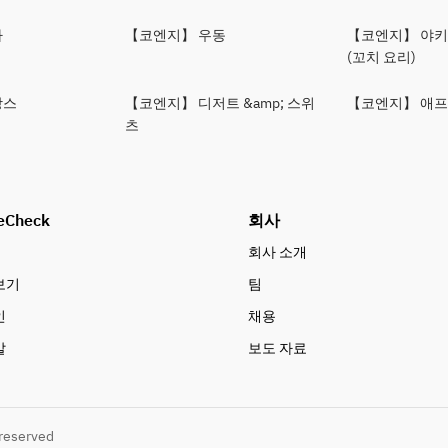
바
【코엔지】 우동
【코엔지】 야
(꼬치 요리)
랑스
【코엔지】 디저트 &amp; 스위
【코엔지】 애프
츠
eCheck
회사
회사 소개
보기
팀
인
채용
말
보도 자료
 reserved