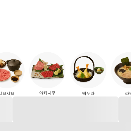
야키니쿠
샤브샤브
템푸라
라