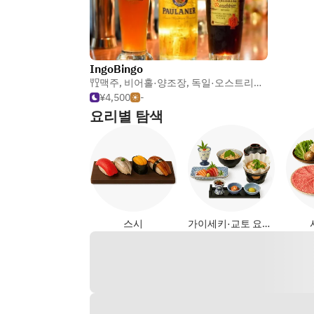
IngoBingo
맥주
,
비어홀·양조장
,
독일·오스트리아 요리
¥4,500
-
요리별 탐색
스시
가이세키·교토 요리 (일식)