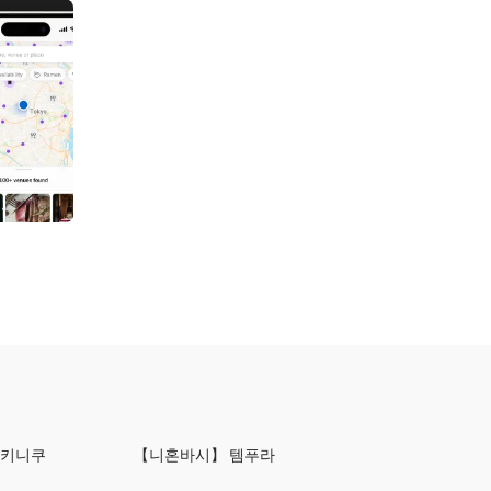
야키니쿠
【니혼바시】 템푸라