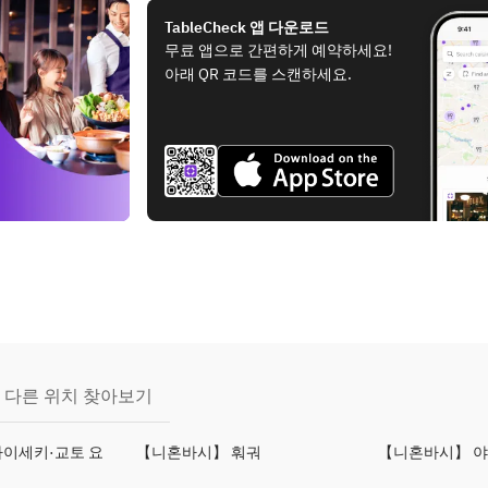
TableCheck 앱 다운로드
무료 앱으로 간편하게 예약하세요!
아래 QR 코드를 스캔하세요.
다른 위치 찾아보기
이세키·교토 요
【니혼바시】 훠궈
【니혼바시】 