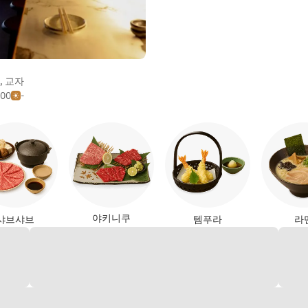
,
교자
500
-
야키니쿠
샤브샤브
템푸라
라