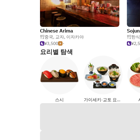
Chinese Arima
Sojun
중국
,
교자
,
이자카야
한식
¥3,500
-
¥2,
요리별 탐색
스시
가이세키·교토 요리 (일식)