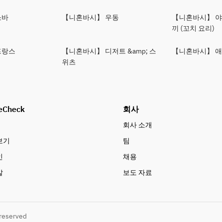
소바
【니혼바시】 우동
【니혼바시】 
끼 (꼬치 요리)
프랑스
【니혼바시】 디저트 &amp; 스
【니혼바시】 애
위츠
eCheck
회사
회사 소개
보기
팀
인
채용
말
보도 자료
 reserved