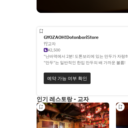
GYOZAOH!DotonboriStore
교자
¥2,500
"난바역에서 2분! 도톤보리에 있는 만두가 자랑
"만두"는 일반적인 한입 만두의 배 가까운 볼륨!
예약 가능 여부 확인
인기 레스토랑 - 교자