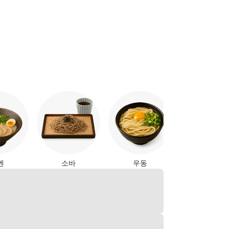
야키토리
멘
소바
우동