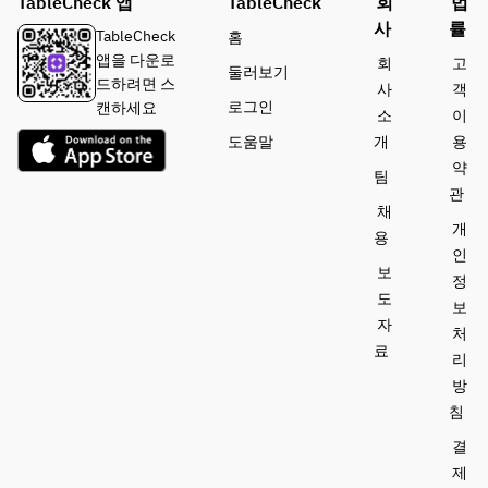
TableCheck 앱
TableCheck
회
법
사
률
TableCheck
홈
앱을 다운로
회
고
둘러보기
드하려면 스
사
객
로그인
캔하세요
소
이
도움말
개
용
약
팀
관
채
개
용
인
보
정
도
보
자
처
료
리
방
침
결
제