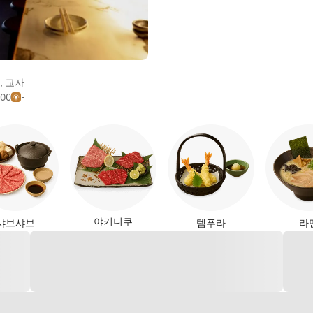
,
교자
500
-
야키니쿠
샤브샤브
템푸라
라