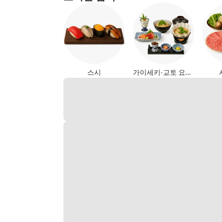
스시
가이세키·교토 요리 (일식)