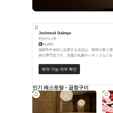
Justmeat Daimyo
야키니쿠
¥6,000
福岡市中央区に位置する当店は、昭和の香り漂
肉の専門店です。自慢の丸腸やハチノスなどを
に辛ダレを絡めた「カライヤツ」は絶品です。
よさ、下処理の丁寧さに大きく左右されます。
예약 가능 여부 확인
提供できる上質なホルモン焼肉を、ぜひご堪能
인기 레스토랑 - 곱창구이