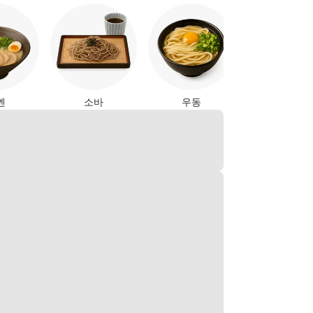
야키토리
멘
소바
우동