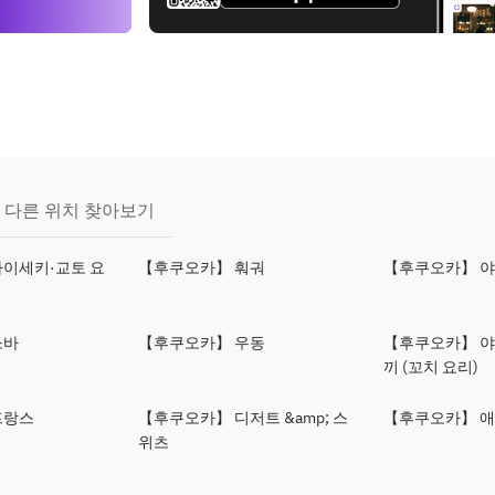
다른 위치 찾아보기
이세키·교토 요
【후쿠오카】 훠궈
【후쿠오카】 
소바
【후쿠오카】 우동
【후쿠오카】 
끼 (꼬치 요리)
프랑스
【후쿠오카】 디저트 &amp; 스
【후쿠오카】 애
위츠