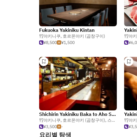
Fukuoka Yakiniku Kintan
Yakin
야키니쿠
,
호르몬야키 (곱창구이)
야키
¥8,500
¥1,500
¥6,
Shichirin Yakiniku Baka to Aho Sumiyoshihonten
Yakin
야키니쿠
,
호르몬야키 (곱창구이)
,
스테이크
야키
¥3,500
-
¥3,
요리별 탐색