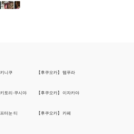
야키니쿠
【후쿠오카】 템푸라
야키토리·쿠시야
【후쿠오카】 이자카야
프터눈 티
【후쿠오카】 카페