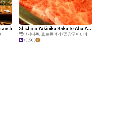
branch
Shichirin Yakiniku Baka to Aho Yakuin
)
야키니쿠
,
호르몬야키 (곱창구이)
,
이자카야
¥3,500
-