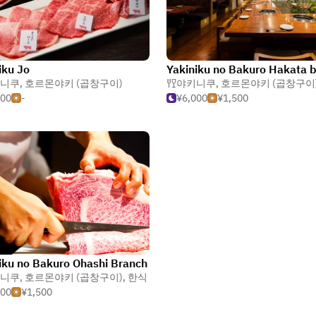
iku Jo
Yakiniku no Bakuro Hakata 
니쿠
,
호르몬야키 (곱창구이)
야키니쿠
,
호르몬야키 (곱창구이
000
-
¥6,000
¥1,500
iku no Bakuro Ohashi Branch
니쿠
,
호르몬야키 (곱창구이)
,
한식
500
¥1,500