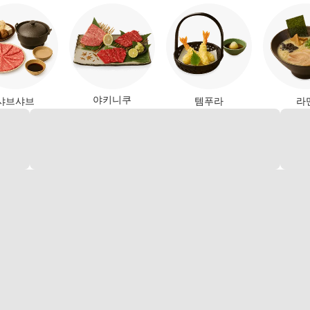
야키니쿠
샤브샤브
템푸라
라