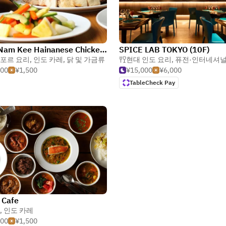
Wee Nam Kee Hainanese Chicken Rice
SPICE LAB TOKYO (10F)
포르 요리
,
인도 카레
,
닭 및 가금류
현대 인도 요리
,
퓨전·인터네셔
000
¥1,500
¥15,000
¥6,000
TableCheck Pay
 Cafe
,
인도 카레
500
¥1,500