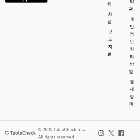
약
팀
관
채
개
용
인
보
정
도
보
자
처
료
리
방
침
결
제
정
책
© 2025 TableCheck Inc.
All rights reserved