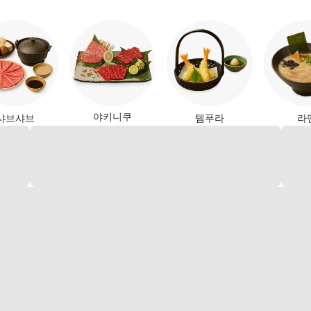
야키니쿠
샤브샤브
템푸라
라