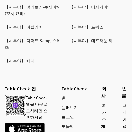
【시부야】 야키토리·쿠시야끼
【시부야】 이자카야
(꼬치 요리)
【시부야】 이탈리아
【시부야】 프랑스
【시부야】 디저트 &amp; 스위
【시부야】 애프터눈 티
츠
【시부야】 카페
TableCheck 앱
TableCheck
회
법
사
률
TableCheck
홈
앱을 다운로
회
고
둘러보기
드하려면 스
사
객
로그인
캔하세요
소
이
도움말
개
용