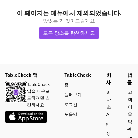
이 페이지는 메뉴에서 제외되었습니다.
맛있는 거 찾아드릴게요
모든 장소를 탐색하세요
TableCheck 앱
TableCheck
회
법
사
률
TableCheck
홈
앱을 다운로
회
고
둘러보기
드하려면 스
사
객
로그인
캔하세요
소
이
도움말
개
용
약
팀
관
채