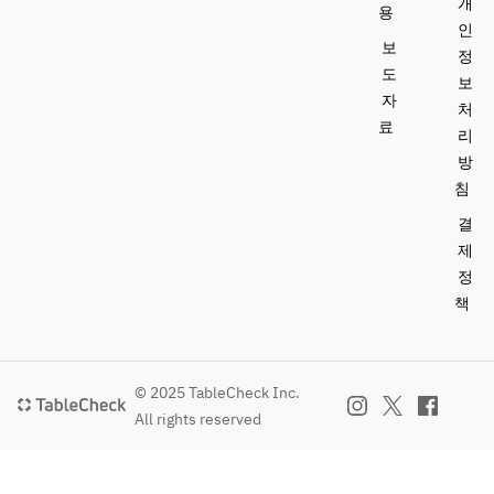
개
용
인
보
정
도
보
자
처
료
리
방
침
결
제
정
책
© 2025 TableCheck Inc.
All rights reserved