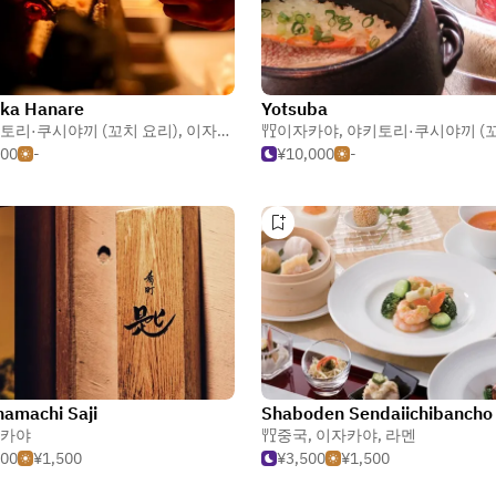
aka Hanare
Yotsuba
토리·쿠시야끼 (꼬치 요리)
,
이자카야
,
닭 및 가금류
이자카야
,
야키토리·쿠시야끼 (꼬치 
500
-
¥10,000
-
amachi Saji
Shaboden Sendaiichibancho
카야
중국
,
이자카야
,
라멘
000
¥1,500
¥3,500
¥1,500