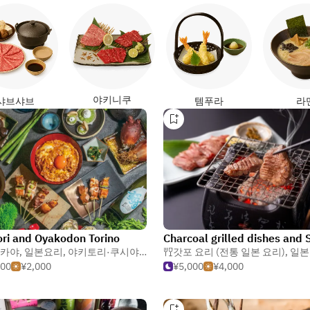
야키니쿠
샤브샤브
템푸라
라
ori and Oyakodon Torino
카야
카야
,
일본요리
,
야키토리·쿠시야끼 (꼬치 요리)
갓포 요리 (전통 일본 요리)
,
일본
000
¥2,000
¥5,000
¥4,000