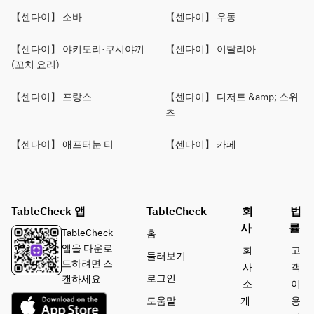
【센다이】 소바
【센다이】 우동
【센다이】 야키토리·쿠시야끼
【센다이】 이탈리아
(꼬치 요리)
【센다이】 프랑스
【센다이】 디저트 &amp; 스위
츠
【센다이】 애프터눈 티
【센다이】 카페
TableCheck 앱
TableCheck
회
법
사
률
TableCheck
홈
앱을 다운로
회
고
둘러보기
드하려면 스
사
객
로그인
캔하세요
소
이
도움말
개
용