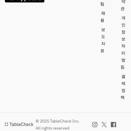
약
팀
관
채
개
용
인
보
정
도
보
자
처
료
리
방
침
결
제
정
책
© 2025 TableCheck Inc.
All rights reserved