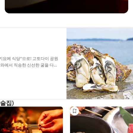
키요에 식당"으로! 고토다이 공원
가와에서 직송한 신선한 굴을 다양
 인기입니다. 전국 각지의 니혼슈
 런치 정식도 준비되어 있어 누구
선술집)