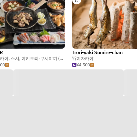
 R
Irori-yaki Sumire-chan
카야
,
스시
,
야키토리·쿠시야끼 (꼬치 요리)
이자카야
000
-
¥4,500
-