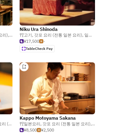
Niku Ura Shinoda
요리)
,
템푸라
고기
,
갓포 요리 (전통 일본 요리)
,
일본요리
¥17,500
-
TableCheck Pay
Kappo Motoyama Sakana
 일본 요리)
일본요리
,
갓포 요리 (전통 일본 요리)
,
이자카야
¥8,500
¥2,500