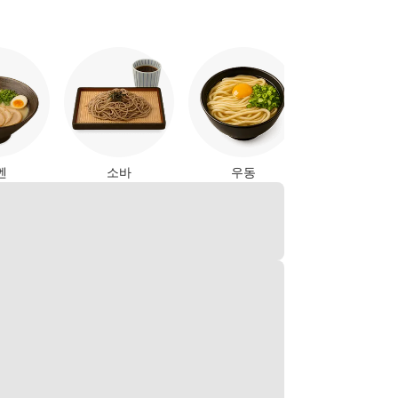
야키토리
멘
소바
우동