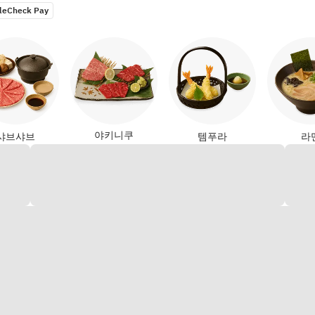
leCheck Pay
야키니쿠
샤브샤브
템푸라
라