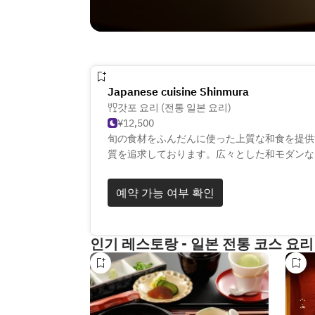
Japanese cuisine Shinmura
갓포 요리 (전통 일본 요리)
¥12,500
旬の食材をふんだんに使った上質な和食を提供
質を追求しております。広々とした和モダンな
完備し、特別なひとときをお過ごしいただけま
本酒のペアリングもお楽しみください。心ゆく
예약 가능 여부 확인
す。
인기 레스토랑 - 일본 전통 코스 요리