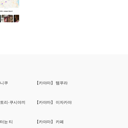
키니쿠
【카야마】 템푸라
키토리·쿠시야끼
【카야마】 이자카야
터눈 티
【카야마】 카페