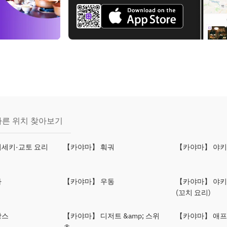
다른 위치 찾아보기
세키·교토 요리
【카야마】 훠궈
【카야마】 야
바
【카야마】 우동
【카야마】 야
(꼬치 요리)
랑스
【카야마】 디저트 &amp; 스위
【카야마】 애프