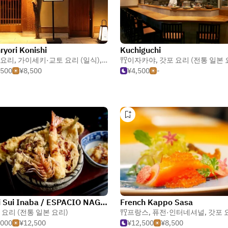
ryori Konishi
Kuchiguchi
요리
,
가이세키·교토 요리 (일식)
,
갓포 요리 (전통 일본 요리)
이자카야
,
갓포 요리 (전통 일본 
,500
¥8,500
¥4,500
-
Owari Sui Inaba / ESPACIO NAGOYA CASTLE
French Kappo Sasa
 요리 (전통 일본 요리)
프랑스
,
퓨전·인터네셔널
,
갓포 요리 (전통
,000
¥12,500
¥12,500
¥8,500