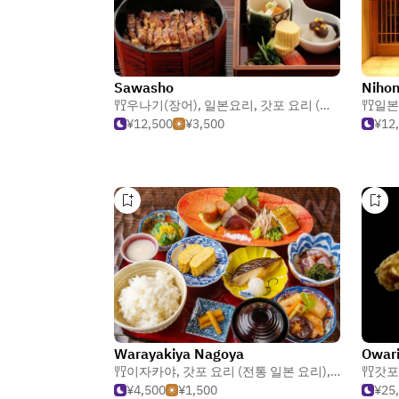
Sawasho
Nihon
우나기(장어)
,
일본요리
,
갓포 요리 (전통 일본 요리)
일본
¥12,500
¥3,500
¥12
Warayakiya Nagoya
이자카야
,
갓포 요리 (전통 일본 요리)
,
해산물
갓포
¥4,500
¥1,500
¥25