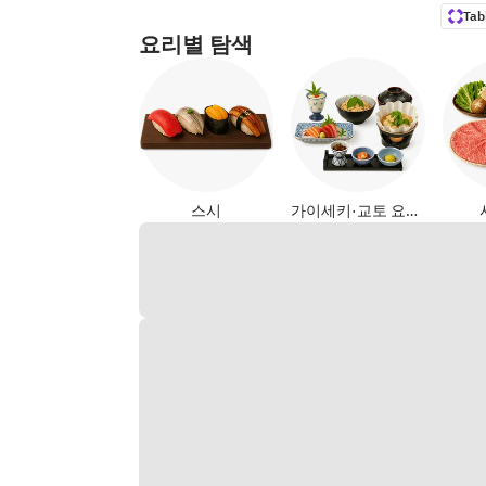
Tab
요리별 탐색
스시
가이세키·교토 요리 (일식)