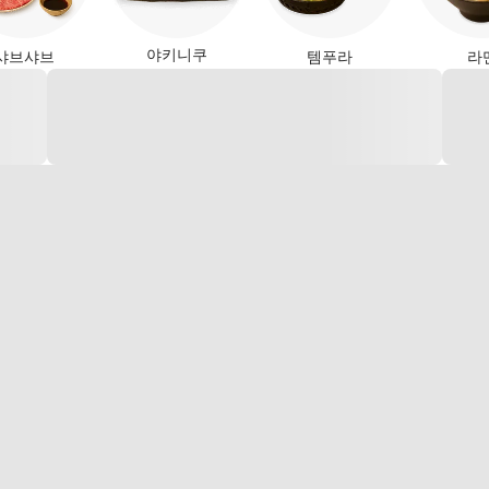
야키니쿠
샤브샤브
템푸라
라