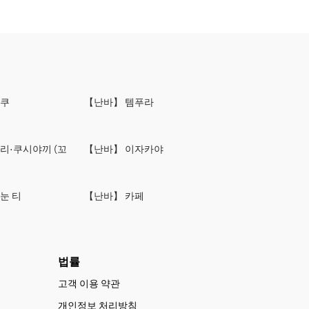
니쿠
【난바】 템푸라
리·쿠시야끼 (꼬
【난바】 이자카야
눈 티
【난바】 카페
법률
고객 이용 약관
개인정보 처리방침