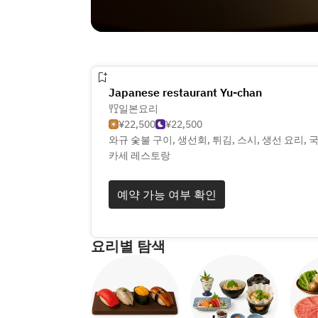
Japanese restaurant Yu-chan
일본요리
¥22,500
¥22,500
와규 숯불 구이, 생선회, 튀김, 스시, 생선 요리,
카세 레스토랑
예약 가능 여부 확인
요리별 탐색