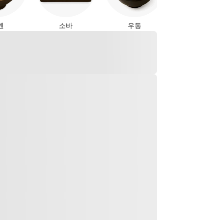
멘
소바
우동