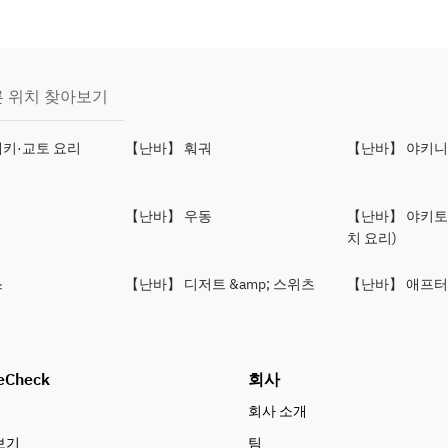
 위치 찾아보기
키·교토 요리
【난바】 훠궈
【난바】 야키
【난바】 우동
【난바】 야키토
치 요리)
스
【난바】 디저트 &amp; 스위츠
【난바】 애프터
eCheck
회사
회사 소개
보기
팀