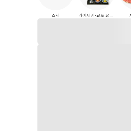
스시
가이세키·교토 요리 (일식)