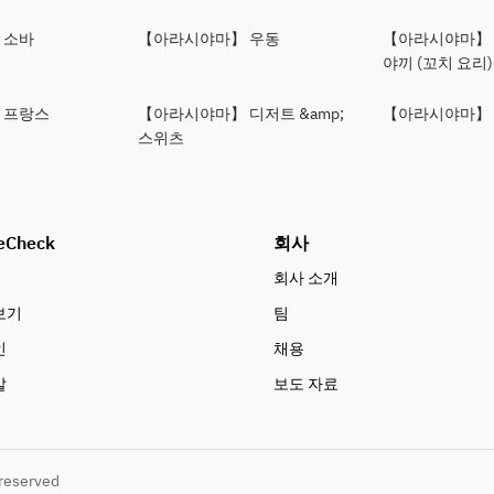
 소바
【아라시야마】 우동
【아라시야마】
야끼 (꼬치 요리)
 프랑스
【아라시야마】 디저트 &amp;
【아라시야마】 
스위츠
eCheck
회사
회사 소개
보기
팀
인
채용
말
보도 자료
 reserved