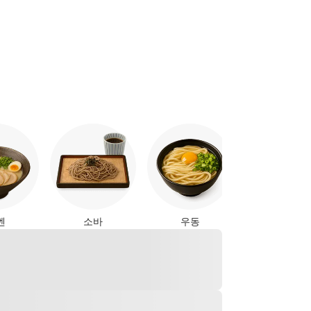
야키토리
멘
소바
우동