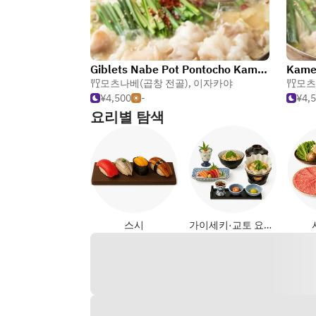
Giblets Nabe Pot Pontocho Kamehachi
Kame
모츠나베(곱창 전골)
,
이자카야
모츠
¥4,500
-
¥4,
요리별 탐색
스시
가이세키·교토 요리 (일식)