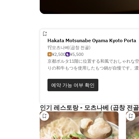
Hakata Motsunabe Oyama Kyoto Porta
모츠나베(곱창 전골)
¥2,500
¥5,500
京都ポルタ11階に位置する和風でおしゃれな
りの和牛もつを使用したもつ鍋が自慢です。濃
き風といった多彩なスープの味わいをお楽しみ
完備しており、お一人様でも気軽にご利用いた
예약 가능 여부 확인
馬刺しや柔らか牛もつなど、九州の美味を存分
り揃えています。
인기 레스토랑 - 모츠나베 (곱창 전골