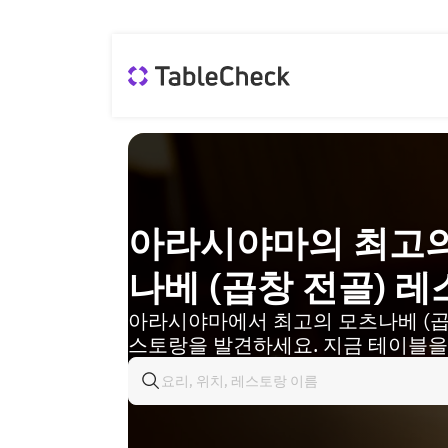
아라시야마의 최고의
나베 (곱창 전골) 
아라시야마에서 최고의 모츠나베 (곱
스토랑을 발견하세요. 지금 테이블을