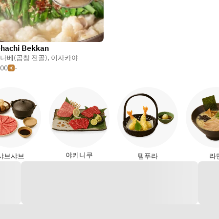
hachi Bekkan
나베(곱창 전골)
,
이자카야
500
-
야키니쿠
샤브샤브
템푸라
라