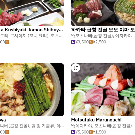
Hakata Kushiyaki Jomon Shibuya ten
하카타 곱창 전골 오오 야마 도
토리·쿠시야끼 (꼬치 요리)
,
모츠나베(곱창 전골)
모츠나베(곱창 전골)
,
이자카야
500
-
¥3,500
¥2,500
oya
Motsufuku Marunouchi
나베(곱창 전골)
,
모츠나베(곱창 전골)
,
닭 및 가금류
,
야키토리·쿠시야끼 (꼬치 요리)
이자카야
,
모츠나베(곱창 전골)
500
-
¥5,500
¥1,500