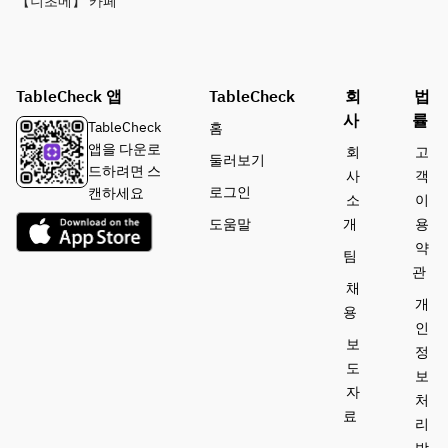
【니초메】 카페
TableCheck 앱
TableCheck
회
법
사
률
TableCheck
홈
앱을 다운로
회
고
둘러보기
드하려면 스
사
객
로그인
캔하세요
소
이
도움말
개
용
약
팀
관
채
개
용
인
보
정
도
보
자
처
료
리