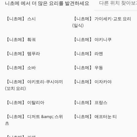
다른 위치 찾아보
니초메 에서 더 많은 요리를 발견하세요
【니초메】 스시
【니초메】 가이세키·교토 요리
(일식)
【니초메】 훠궈
【니초메】 야키니쿠
【니초메】 템푸라
【니초메】 라멘
【니초메】 소바
【니초메】 우동
【니초메】 야키토리·쿠시야끼
【니초메】 이자카야
(꼬치 요리)
【니초메】 이탈리아
【니초메】 프랑스
【니초메】 디저트 &amp; 스위
【니초메】 애프터눈 티
츠