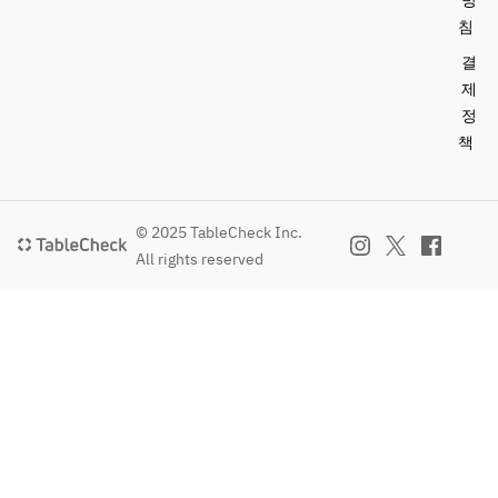
방
침
결
제
정
책
© 2025 TableCheck Inc.
All rights reserved