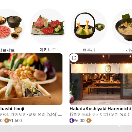
야키니쿠
샤브샤브
템푸라
라
bashi Iinoji
HakataKushiyaki Harenoichi
카야
,
가이세키·교토 요리 (일식)
,
모츠나베(곱창 전골)
야키토리·쿠시야끼 (꼬치 요리)
,
500
¥1,500
¥6,000
-