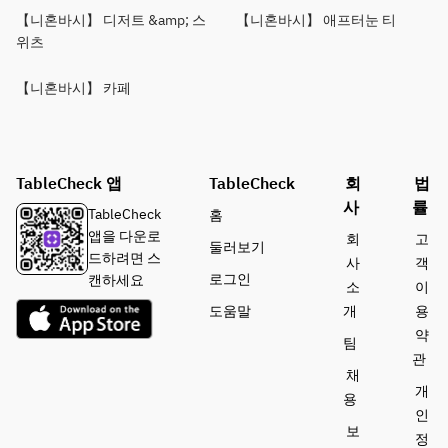
【니혼바시】 디저트 &amp; 스
【니혼바시】 애프터눈 티
위츠
【니혼바시】 카페
TableCheck 앱
TableCheck
회
법
사
률
TableCheck
홈
앱을 다운로
회
고
둘러보기
드하려면 스
사
객
로그인
캔하세요
소
이
도움말
개
용
약
팀
관
채
개
용
인
보
정