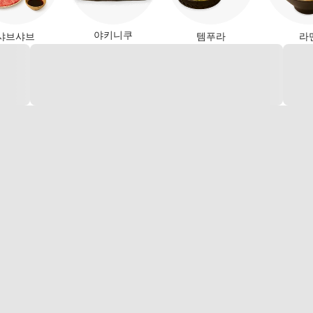
야키니쿠
샤브샤브
템푸라
라