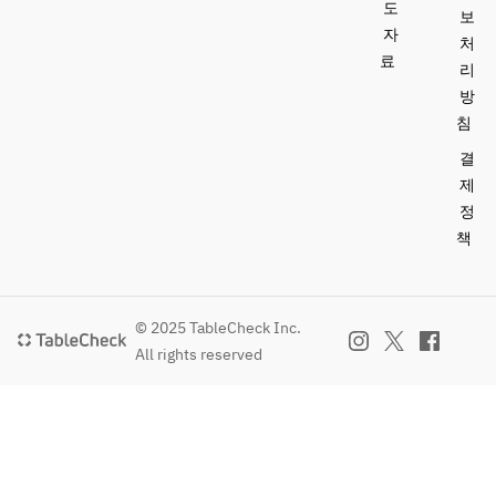
도
보
자
처
료
리
방
침
결
제
정
책
© 2025 TableCheck Inc.
All rights reserved