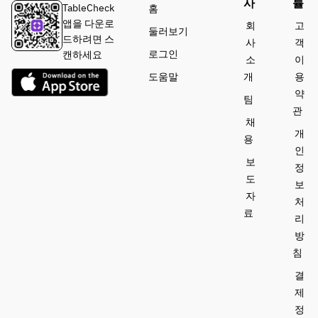
사
률
TableCheck
홈
앱을 다운로
회
고
둘러보기
드하려면 스
사
객
로그인
캔하세요
소
이
도움말
개
용
약
팀
관
채
개
용
인
보
정
도
보
자
처
료
리
방
침
결
제
정