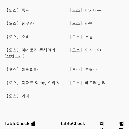
【오스】 훠궈
【오스】 야키니쿠
【오스】 템푸라
【오스】 라멘
【오스】 소바
【오스】 우동
【오스】 야키토리·쿠시야끼
【오스】 이자카야
(꼬치 요리)
【오스】 이탈리아
【오스】 프랑스
【오스】 디저트 &amp; 스위츠
【오스】 애프터눈 티
【오스】 카페
TableCheck 앱
TableCheck
회
법