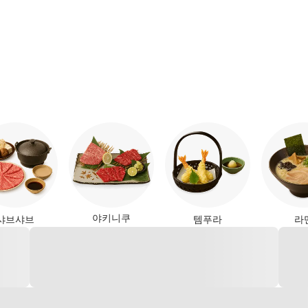
스트로 펍
야키니쿠
샤브샤브
템푸라
라