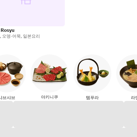
 Rosyu
,
오뎅·어묵
,
일본요리
야키니쿠
샤브샤브
템푸라
라