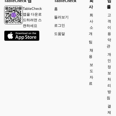
TableCheck 앱
TableCheck
회
법
사
률
TableCheck
홈
앱을 다운로
회
고
둘러보기
드하려면 스
사
객
로그인
캔하세요
소
이
도움말
개
용
약
팀
관
채
개
용
인
보
정
도
보
자
처
료
리
방
침
결
제