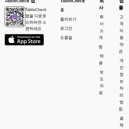
TableCheck 앱
TableCheck
회
법
사
률
TableCheck
홈
앱을 다운로
회
고
둘러보기
드하려면 스
사
객
로그인
캔하세요
소
이
도움말
개
용
약
팀
관
채
개
용
인
보
정
도
보
자
처
료
리
방
침
결
제