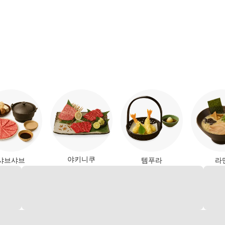
야키니쿠
샤브샤브
템푸라
라