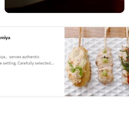
omiya
ya」serves authentic
le setting. Carefully selected
hile simple seasonings bring out
ct for a drink after work,
d sake in a relaxed atmosphere.