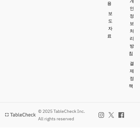
개
용
인
보
정
도
보
자
처
료
리
방
침
결
제
정
책
© 2025 TableCheck Inc.
All rights reserved