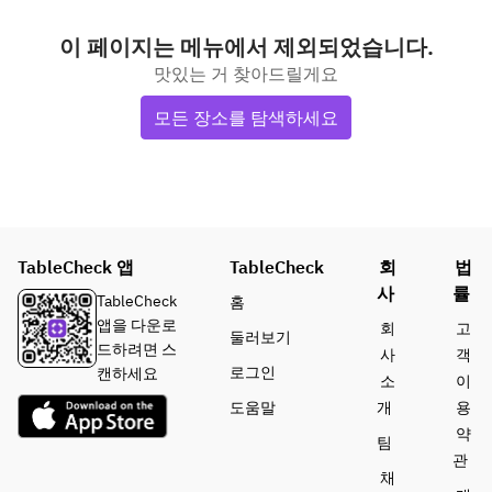
이 페이지는 메뉴에서 제외되었습니다.
맛있는 거 찾아드릴게요
모든 장소를 탐색하세요
TableCheck 앱
TableCheck
회
법
사
률
TableCheck
홈
앱을 다운로
회
고
둘러보기
드하려면 스
사
객
로그인
캔하세요
소
이
도움말
개
용
약
팀
관
채