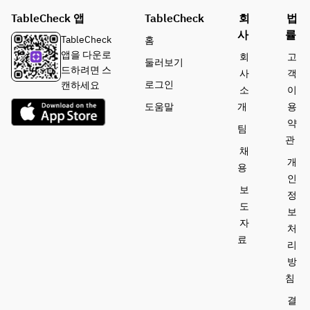
TableCheck 앱
TableCheck
회
법
사
률
TableCheck
홈
앱을 다운로
회
고
둘러보기
드하려면 스
사
객
로그인
캔하세요
소
이
도움말
개
용
약
팀
관
채
개
용
인
보
정
도
보
자
처
료
리
방
침
결