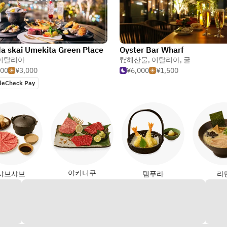
 skai Umekita Green Place
Oyster Bar Wharf
이탈리아
해산물
,
이탈리아
,
굴
000
¥3,000
¥6,000
¥1,500
leCheck Pay
야키니쿠
샤브샤브
템푸라
라