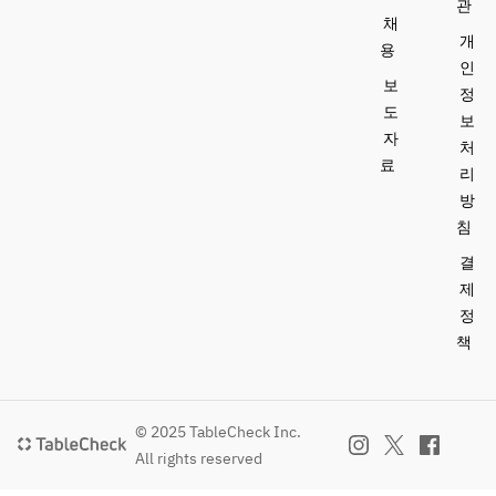
관
채
개
용
인
보
정
도
보
자
처
료
리
방
침
결
제
정
책
© 2025 TableCheck Inc.
All rights reserved