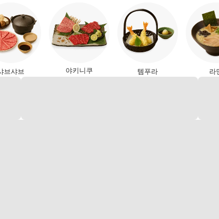
야키니쿠
샤브샤브
템푸라
라