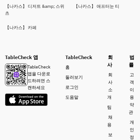
【나카스】 디저트 &amp; 스위
【나카스】 애프터눈 티
츠
【나카스】 카페
TableCheck 앱
TableCheck
회
법
사
률
TableCheck
홈
앱을 다운로
회
고
둘러보기
드하려면 스
사
객
로그인
캔하세요
소
이
도움말
개
용
약
팀
관
채
개
용
인
보
정