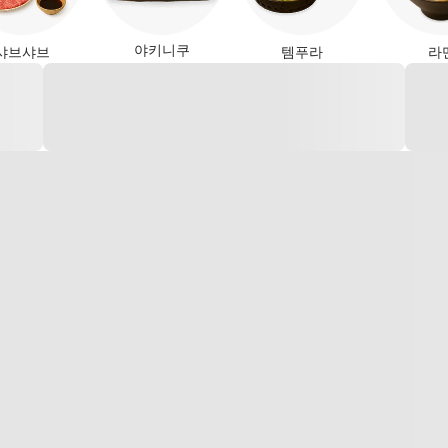
야키니쿠
샤브샤브
템푸라
라