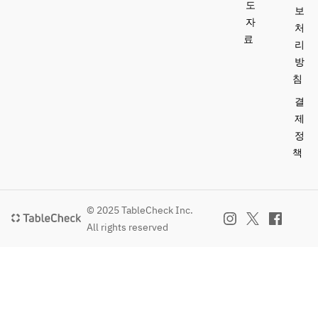
도
보
자
처
료
리
방
침
결
제
정
책
© 2025 TableCheck Inc.
All rights reserved