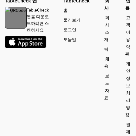
TableCheck 앱
TableCheck
회
법
사
률
TableCheck
홈
앱을 다운로
회
고
둘러보기
드하려면 스
사
객
로그인
캔하세요
소
이
도움말
개
용
약
팀
관
채
개
용
인
보
정
도
보
자
처
료
리
방
침
결
제