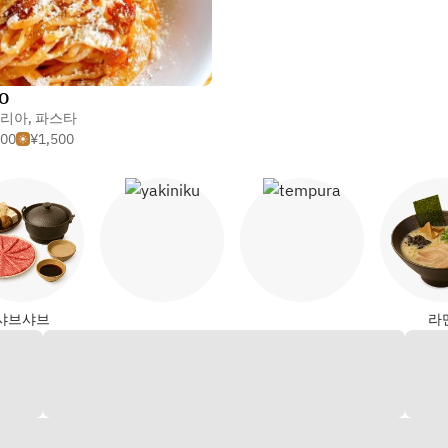
O
리아
,
파스타
500
¥1,500
야키니쿠
템푸라
샤브샤브
라