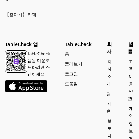
츠
【혼마치】 카페
TableCheck 앱
TableCheck
회
법
사
률
TableCheck
홈
앱을 다운로
회
고
둘러보기
드하려면 스
사
객
로그인
캔하세요
소
이
도움말
개
용
약
팀
관
채
개
용
인
보
정
도
보
자
처