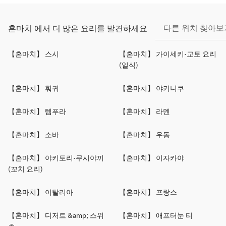
다른 위치 찾아보
혼마치 에서 더 많은 요리를 발견하세요
【혼마치】 스시
【혼마치】 가이세키·교토 요리
(일식)
【혼마치】 훠궈
【혼마치】 야키니쿠
【혼마치】 템푸라
【혼마치】 라멘
【혼마치】 소바
【혼마치】 우동
【혼마치】 야키토리·쿠시야끼
【혼마치】 이자카야
(꼬치 요리)
【혼마치】 이탈리아
【혼마치】 프랑스
【혼마치】 디저트 &amp; 스위
【혼마치】 애프터눈 티