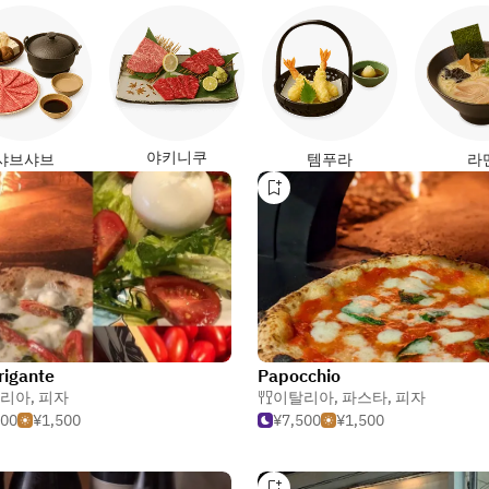
야키니쿠
샤브샤브
템푸라
라
rigante
Papocchio
리아
,
피자
이탈리아
,
파스타
,
피자
500
¥1,500
¥7,500
¥1,500