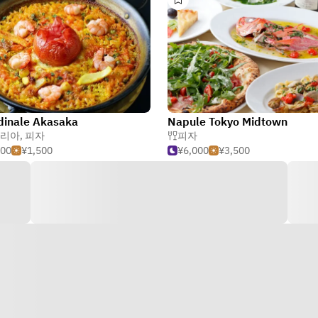
rdinale Akasaka
Napule Tokyo Midtown
리아
,
피자
피자
000
¥1,500
¥6,000
¥3,500