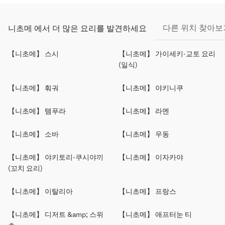
다른 위치 찾아보
니초메 에서 더 많은 요리를 발견하세요
【니초메】 스시
【니초메】 가이세키·교토 요리
(일식)
【니초메】 훠궈
【니초메】 야키니쿠
【니초메】 템푸라
【니초메】 라멘
【니초메】 소바
【니초메】 우동
【니초메】 야키토리·쿠시야끼
【니초메】 이자카야
(꼬치 요리)
【니초메】 이탈리아
【니초메】 프랑스
【니초메】 디저트 &amp; 스위
【니초메】 애프터눈 티