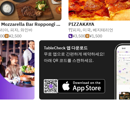
Obicà Mozzarella Bar Roppongi Hills
PIZZAKAYA
리아
,
피자
,
와인바
피자
,
미국
,
베지테리언
000
¥2,500
¥3,500
¥1,500
TableCheck 앱 다운로드
무료 앱으로 간편하게 예약하세요!
아래 QR 코드를 스캔하세요.