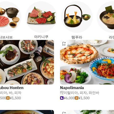
야키니쿠
샤브샤브
템푸라
라
ubou Honten
Napolimania
리아
,
바
,
피자
이탈리아
,
피자
,
와인바
,500
¥1,500
¥6,000
¥1,500