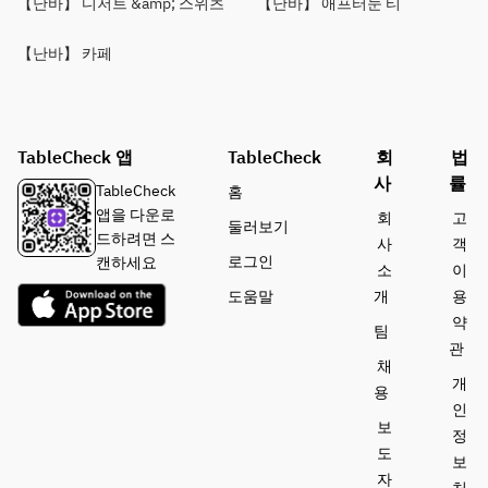
【난바】 디저트 &amp; 스위츠
【난바】 애프터눈 티
【난바】 카페
TableCheck 앱
TableCheck
회
법
사
률
TableCheck
홈
앱을 다운로
회
고
둘러보기
드하려면 스
사
객
로그인
캔하세요
소
이
도움말
개
용
약
팀
관
채
개
용
인
보
정
도
보
자