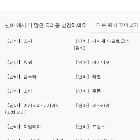
다른 위치 찾아보기
난바 에서 더 많은 요리를 발견하세요
【난바】 스시
【난바】 가이세키·교토 요리
(일식)
【난바】 훠궈
【난바】 야키니쿠
【난바】 템푸라
【난바】 라멘
【난바】 소바
【난바】 우동
【난바】 야키토리·쿠시야끼
【난바】 이자카야
(꼬치 요리)
【난바】 이탈리아
【난바】 프랑스