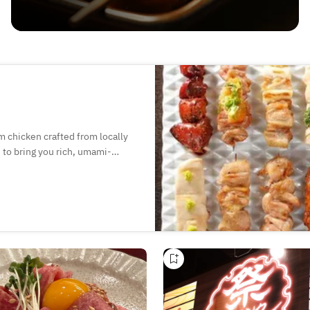
m chicken crafted from locally
 to bring you rich, umami-
nd Hyogo Aidorī. Don't miss our
 made with local eggs. The
oms—perfect for dates, business