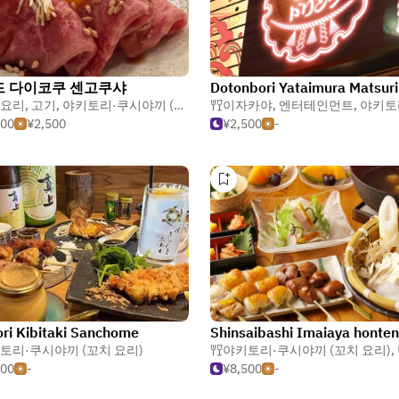
드 다이코쿠 센고쿠샤
Dotonbori Yataimura Matsuri
브
요리
,
고기
,
야키토리·쿠시야끼 (꼬치 요리)
이자카야
,
엔터테인먼트
,
야키토리·쿠시야끼
500
¥2,500
¥2,500
-
ori Kibitaki Sanchome
Shinsaibashi Imaiaya honten
토리·쿠시야끼 (꼬치 요리)
야키토리·쿠시야끼 (꼬치 요리)
,
500
-
¥8,500
-