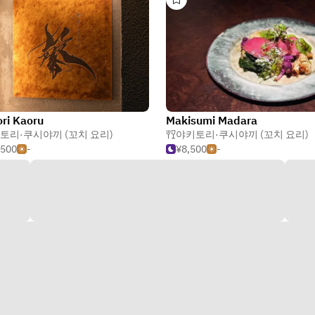
ori Kaoru
Makisumi Madara
토리·쿠시야끼 (꼬치 요리)
야키토리·쿠시야끼 (꼬치 요리)
,500
-
¥8,500
-