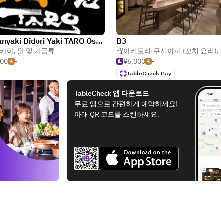
Teppanyaki Didori Yaki TARO Osaka Fukushima Main Branch
B3
카야
,
닭 및 가금류
야키토리·쿠시야끼 (꼬치 요리)
,
500
-
¥6,000
-
TableCheck Pay
TableCheck 앱 다운로드
무료 앱으로 간편하게 예약하세요!
아래 QR 코드를 스캔하세요.