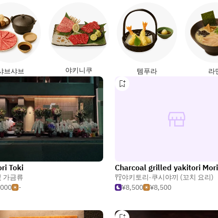
야키니쿠
샤브샤브
템푸라
라
ri Toki
Charcoal grilled yakitori Mor
브
및 가금류
야키토리·쿠시야끼 (꼬치 요리)
,000
-
¥8,500
¥8,500