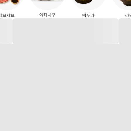
야키니쿠
샤브샤브
템푸라
라