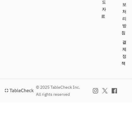
도
보
자
처
료
리
방
침
결
제
정
책
© 2025 TableCheck Inc.
All rights reserved