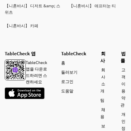
【니혼바시】 디저트 &amp; 스
【니혼바시】 애프터눈 티
위츠
【니혼바시】 카페
TableCheck 앱
TableCheck
회
법
사
률
TableCheck
홈
앱을 다운로
회
고
둘러보기
드하려면 스
사
객
로그인
캔하세요
소
이
도움말
개
용
약
팀
관
채
개
용
인
보
정