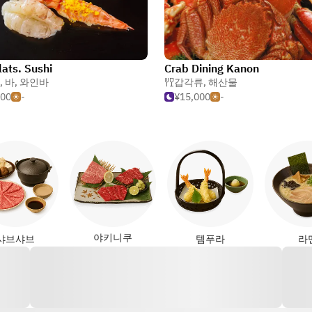
lats. Sushi
Crab Dining Kanon
,
바
,
와인바
갑각류
,
해산물
000
-
¥15,000
-
야키니쿠
샤브샤브
템푸라
라