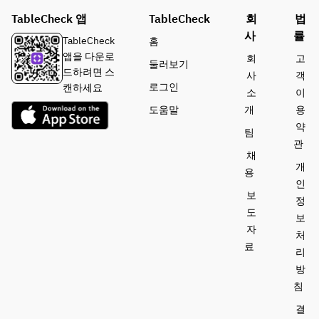
TableCheck 앱
TableCheck
회
법
사
률
TableCheck
홈
앱을 다운로
회
고
둘러보기
드하려면 스
사
객
로그인
캔하세요
소
이
도움말
개
용
약
팀
관
채
개
용
인
보
정
도
보
자
처
료
리
방
침
결