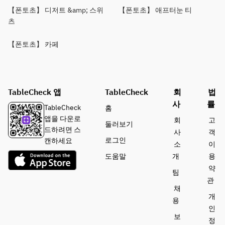
【폰토초】 디저트 &amp; 스위
【폰토초】 애프터눈 티
츠
【폰토초】 카페
TableCheck 앱
TableCheck
회
법
사
률
TableCheck
홈
앱을 다운로
회
고
둘러보기
드하려면 스
사
객
로그인
캔하세요
소
이
도움말
개
용
약
팀
관
채
개
용
인
보
정