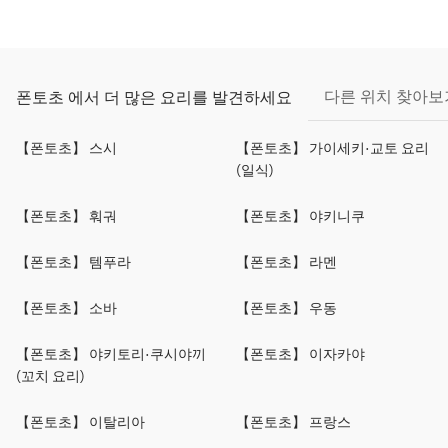
다른 위치 찾아보
폰토초 에서 더 많은 요리를 발견하세요
【폰토초】 스시
【폰토초】 가이세키·교토 요리
(일식)
【폰토초】 훠궈
【폰토초】 야키니쿠
【폰토초】 템푸라
【폰토초】 라멘
【폰토초】 소바
【폰토초】 우동
【폰토초】 야키토리·쿠시야끼
【폰토초】 이자카야
(꼬치 요리)
【폰토초】 이탈리아
【폰토초】 프랑스