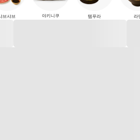
야키니쿠
샤브샤브
템푸라
라