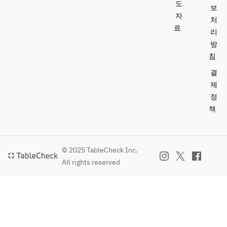
도
보
자
처
료
리
방
침
결
제
정
책
© 2025 TableCheck Inc.
All rights reserved