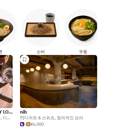
야키토리
멘
소바
우동
RESTAURANT LUKE with SKY LOUNGE
nib
아
,
디저트 & 스위츠
디저트 & 스위츠
,
창의적인 요리
-
¥6,000