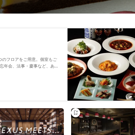
つのフロアをご用意。個室もご
忘年会、法事・慶事など、あら
中国各地の美味を自在に表現す
。
的に政府からの要請に従い営業