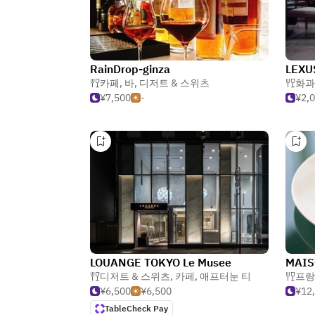
RainDrop-ginza
LEXU
카페
,
바
,
디저트 & 스위츠
화과
¥7,500
-
¥2,
LOUANGE TOKYO Le Musee
디저트 & 스위츠
,
카페
,
애프터눈 티
프랑
¥6,500
¥6,500
¥12
TableCheck Pay