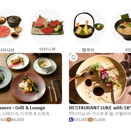
야키니쿠
샤브샤브
템푸라
라
avern - Grill & Lounge
,
스테이크
,
디저트 & 스위츠
다이닝 바·가스트로 펍
,
이탈리
,500
¥4,000
¥20,000
¥5,000