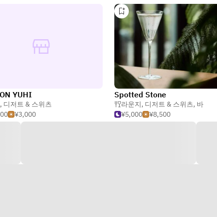
ON YUHI
Spotted Stone
,
디저트 & 스위츠
라운지
,
디저트 & 스위츠
,
바
000
¥3,000
¥5,000
¥8,500