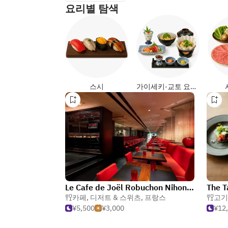
요리별 탐색
스시
가이세키·교토 요리 (일식)
Le Cafe de Joël Robuchon Nihonbashi
The T
카페
,
디저트 & 스위츠
,
프랑스
고기
¥5,500
¥3,000
¥12