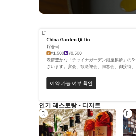
China Garden Qi Lin
중국
¥1,500
¥8,500
表情豊かな「チャイナガーデン銀座麒麟」の5
ざいます。宴会、歓送迎会、同窓会、御接待、
ゆる会合にご利用いただけます。上海を基点に
る、麒麟ならではの中国料理をご堪能ください
예약 가능 여부 확인
新型コロナウイルス感染症蔓延防止の為、基本
を行わせていただきます。
詳しくは店舗までご確認をお願い致します。
인기 레스토랑 - 디저트