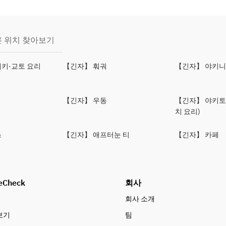
 위치 찾아보기
키·교토 요리
【긴자】 훠궈
【긴자】 야키
【긴자】 우동
【긴자】 야키토
치 요리)
스
【긴자】 애프터눈 티
【긴자】 카페
eCheck
회사
회사 소개
보기
팀