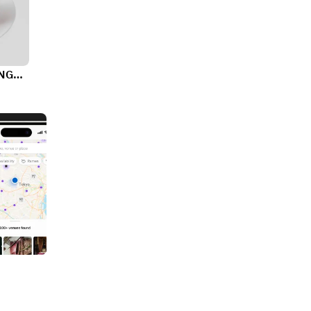
Tea & Cocktail GARDEN LOUNGE / Hotel New Otani（Tokyo）