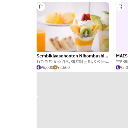
Sembikiyasohonten Nihombashihonten Fruits Parlour & Restaurant
MAIS
디저트 & 스위츠
,
애프터눈 티
,
아이스크림
카페
¥6,000
¥2,500
¥3,