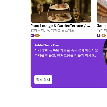
Janu Lounge & GardenTerrace / Janu Bar - Janu Tokyo
Janu 
라운지
,
바
,
디저트 & 스위츠
디저
-
-
-
-
TableCheck Pay
식사 후에 등록된 카드로 즉시 결제하십시오.
추억을 만들고, 번거로움을 만들지 마세요.
장소 탐색