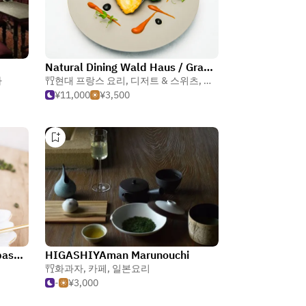
Natural Dining Wald Haus / Grand Bach Tokyo Ginza
바
현대 프랑스 요리
,
디저트 & 스위츠
,
채소 요리
¥11,000
¥3,500
Toshi Yoroizuka Tokyo（Kyobashi Edogrand Store）
HIGASHIYAman Marunouchi
화과자
,
카페
,
일본요리
-
¥3,000