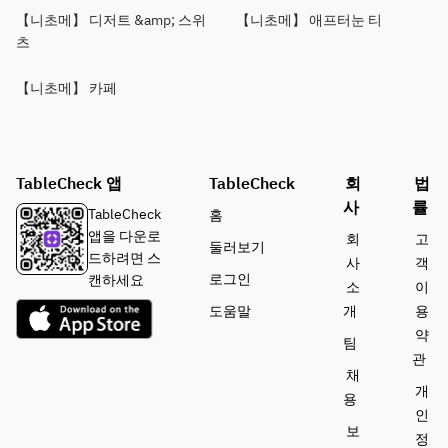
【니초메】 디저트 &amp; 스위
【니초메】 애프터눈 티
츠
【니초메】 카페
TableCheck 앱
TableCheck
회
법
사
률
TableCheck
홈
앱을 다운로
회
고
둘러보기
드하려면 스
사
객
로그인
캔하세요
소
이
도움말
개
용
약
팀
관
채
개
용
인
보
정