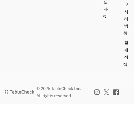
도
보
자
처
료
리
방
침
결
제
정
책
© 2025 TableCheck Inc.
All rights reserved