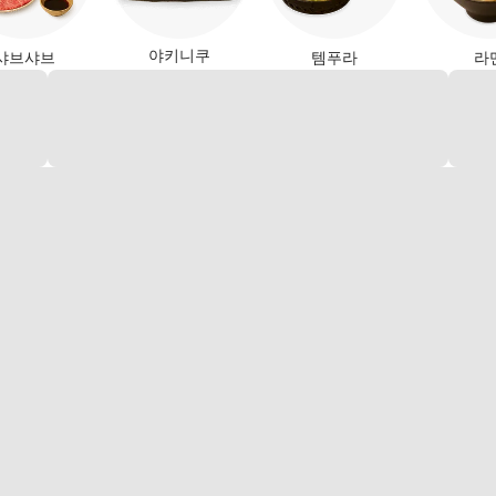
야키니쿠
샤브샤브
템푸라
라