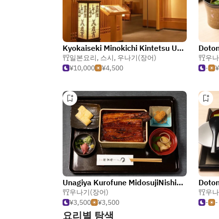
Kyokaiseki Minokichi Kintetsu Uehonmachi store
일본요리
,
스시
,
우나기(장어)
우나
¥10,000
¥4,500
-
¥
Unagiya Kurofune MidosujiNishishinsaibashi
우나기(장어)
우나
¥3,500
¥3,500
-
-
요리별 탐색