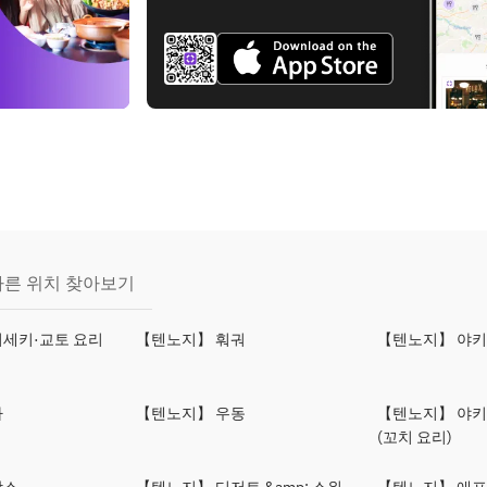
다른 위치 찾아보기
세키·교토 요리
【텐노지】 훠궈
【텐노지】 야
바
【텐노지】 우동
【텐노지】 야
(꼬치 요리)