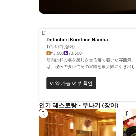
Dotonbori Kurofune Namba
우나기(장어)
¥3,500
¥3,500
店内は和の趣を感じさせる落ち着いた雰囲気。
は、秘伝のタレでその旨味を最大限に引き出し
は、お口の中でとろけるような食感。スタッフ
に、特別なひとときをお楽しみください。
예약 가능 여부 확인
인기 레스토랑 - 우나기 (장어)