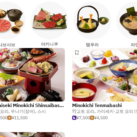
야키니쿠
샤브샤브
템푸라
라
Kyokaiseki Minokichi Shinsaibashi Midosuji store
Minokichi Tenmabashi
요리
,
우나기(장어)
,
스시
교토 요리
,
가이세키·교토 요리 (
,500
¥11,500
¥7,500
¥4,500