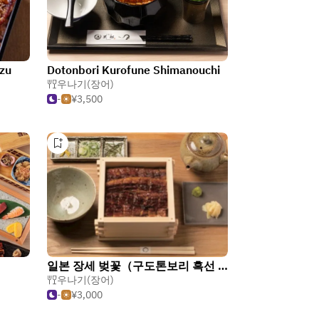
azu
Dotonbori Kurofune Shimanouchi
우나기(장어)
-
¥3,500
일본 장세 벚꽃（구도톤보리 흑선 나가호리바시）
우나기(장어)
-
¥3,000