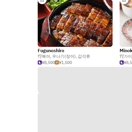
Fugunoshiro
Mino
복어
,
우나기(장어)
,
갑각류
가이
¥8,500
¥1,500
¥8,