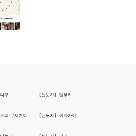
키니쿠
【텐노지】 템푸라
키토리·쿠시야끼
【텐노지】 이자카야