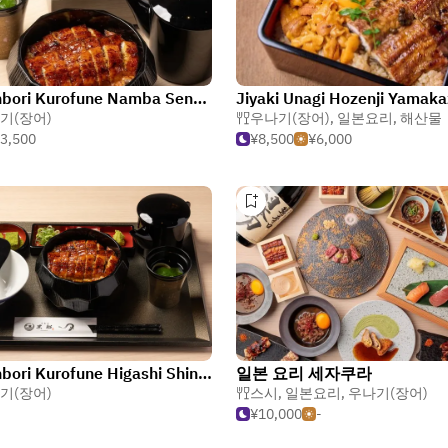
Dotonbori Kurofune Namba Sennichimae
Jiyaki Unagi Hozenji Yamak
기(장어)
우나기(장어)
,
일본요리
,
해산물
3,500
¥8,500
¥6,000
Dotonbori Kurofune Higashi Shinsaibashiten
일본 요리 세자쿠라
기(장어)
스시
,
일본요리
,
우나기(장어)
¥10,000
-