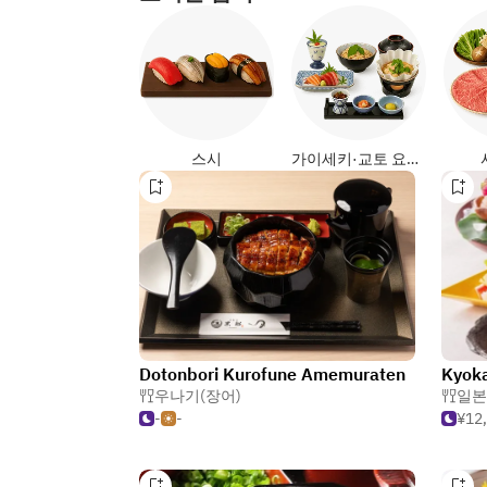
스시
가이세키·교토 요리 (일식)
Dotonbori Kurofune Amemuraten
우나기(장어)
일본
-
-
¥12