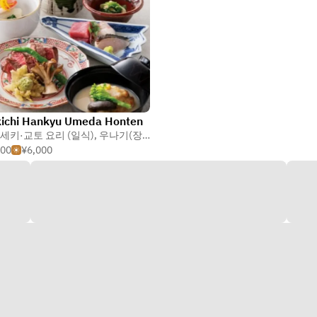
kichi Hankyu Umeda Honten
세키·교토 요리 (일식)
,
우나기(장어)
,
교토 요리
500
¥6,000