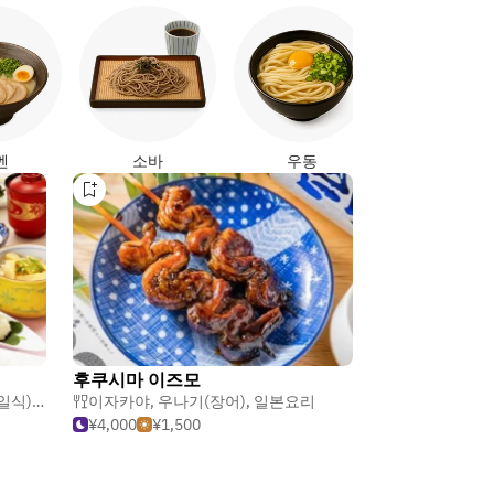
야키토리
멘
소바
우동
후쿠시마 이즈모
일식)
,
우나기(장어)
이자카야
,
우나기(장어)
,
일본요리
¥4,000
¥1,500