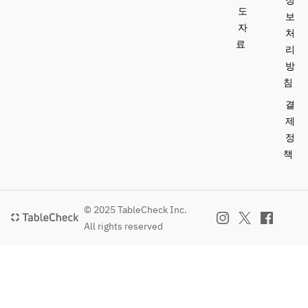
정
도
보
자
처
료
리
방
침
결
제
정
책
© 2025 TableCheck Inc.
All rights reserved