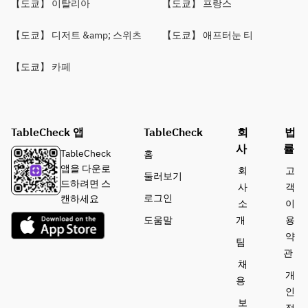
【도쿄】 이탈리아
【도쿄】 프랑스
【도쿄】 디저트 &amp; 스위츠
【도쿄】 애프터눈 티
【도쿄】 카페
TableCheck 앱
TableCheck
회
법
사
률
TableCheck
홈
앱을 다운로
회
고
둘러보기
드하려면 스
사
객
로그인
캔하세요
소
이
도움말
개
용
약
팀
관
채
개
용
인
보