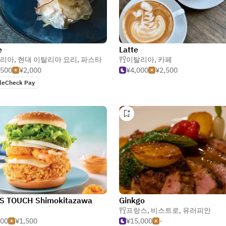
e
Latte
리아
,
현대 이탈리아 요리
,
파스타
이탈리아
,
카페
,500
¥2,000
¥4,000
¥2,500
leCheck Pay
S TOUCH Shimokitazawa
Ginkgo
프랑스
,
비스트로
,
유러피안
500
¥1,500
¥15,000
-