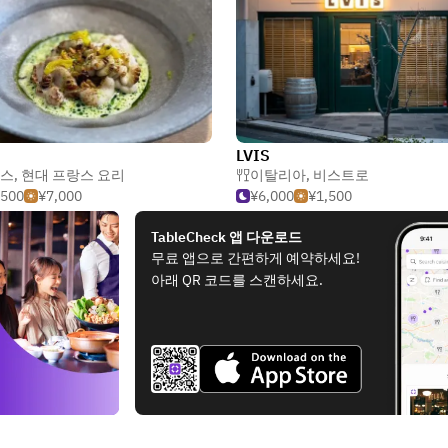
LVIS
스
,
현대 프랑스 요리
이탈리아
,
비스트로
,500
¥7,000
¥6,000
¥1,500
TableCheck 앱 다운로드
무료 앱으로 간편하게 예약하세요!
아래 QR 코드를 스캔하세요.