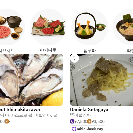
야키니쿠
샤브샤브
템푸라
라
pot Shimokitazawa
Daniela Setagaya
닝 바·가스트로 펍
,
이탈리아
,
굴
이탈리아
500
-
¥7,500
¥3,500
TableCheck Pay