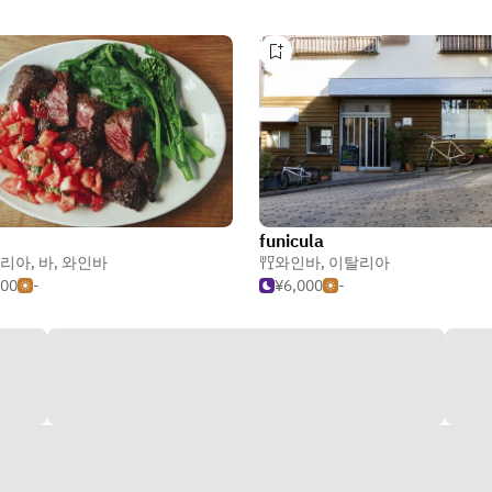
funicula
리아
,
바
,
와인바
와인바
,
이탈리아
000
-
¥6,000
-