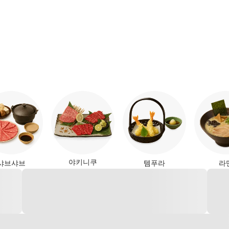
야키니쿠
샤브샤브
템푸라
라