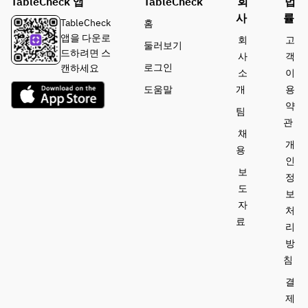
TableCheck 앱
TableCheck
회
법
사
률
TableCheck
홈
앱을 다운로
회
고
둘러보기
드하려면 스
사
객
로그인
캔하세요
소
이
도움말
개
용
약
팀
관
채
개
용
인
보
정
도
보
자
처
료
리
방
침
결
제