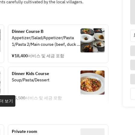
s carefully cultivated by the local villagers.
Dinner Course B
Appetizer/Salad/Appetizer/Pasta 
1/Pasta 2/Main course (beef, duck 
or fish)/Sorbet to cleanse the 
¥18,400
서비스 및 세금 포함
palate/Dessert
Dinner Kids Course
Soup/Pasta/Dessert
¥5,500
서비스 및 세금 포함
더 보기
Private room