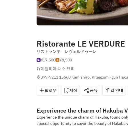
Ristorante LE VERDURE
リストランテ レヴェルドゥーレ
¥17,500
¥8,500
이탈리아
,
채소 요리
399-9211 15560 Kamishiro, Kitaazumi-gun Hak
팔로우
저장
공유
길 안내
Experience the charm of Hakuba V
Experience the unique charm of Hakuba, found only 
special opportunity to savor the beauty of Hakuba v