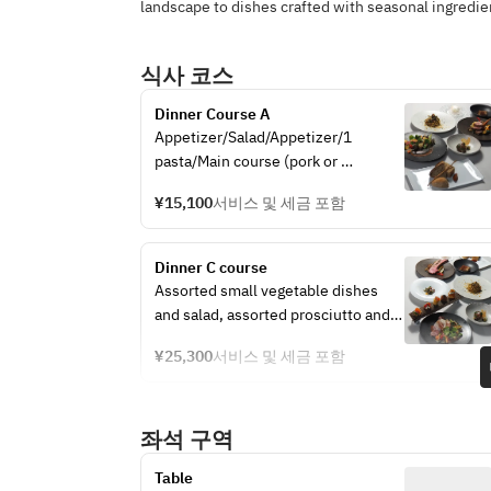
landscape to dishes crafted with seasonal ingredient
식사 코스
Dinner Course A
Appetizer/Salad/Appetizer/1 
pasta/Main course (pork or 
fish)/Sorbet to cleanse the 
¥15,100
서비스 및 세금 포함
palate/Dessert
Dinner C course
Assorted small vegetable dishes 
and salad, assorted prosciutto and 
salami/Appetizer/Pasta 1/Pasta 
¥25,300
서비스 및 세금 포함
2/Main course 1 (fish)/Main course 
2 (duck or lamb)/Sorbet to cleanse 
the palate/Dessert
좌석 구역
Table