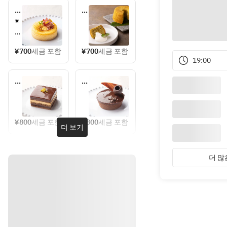
チ
月
ー
桃
※
ズ
シ
追
ケ
フ
加
ー
ォ
¥700
세금 포함
¥700
세금 포함
料
19:00
キ
ン
金
2
オ
タ
0
ペ
ル
0
ラ
ト
円
シ
に
ョ
¥800
세금 포함
¥800
세금 포함
더 보기
コ
て
ラ
、
メ
더 많
ッ
セ
ー
ジ
プ
レ