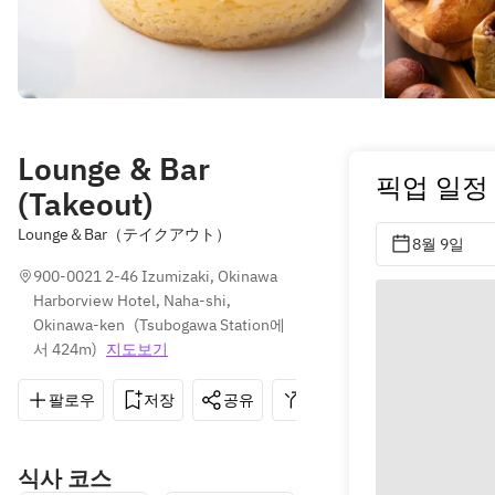
Lounge & Bar
픽업 일정
(Takeout)
Lounge＆Bar（テイクアウト）
8월 9일
900-0021 2-46 Izumizaki, Okinawa 
Harborview Hotel, Naha-shi, 
Okinawa-ken
(
Tsubogawa Station에
서 424m
)
지도보기
팔로우
저장
공유
길 안내
098-853-211
식사 코스