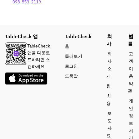
0
098-853-2119
字
以
内
で
お
TableCheck 앱
TableCheck
회
법
願
사
률
TableCheck
홈
い
앱을 다운로
회
고
い
둘러보기
드하려면 스
사
객
た
로그인
캔하세요
소
이
し
ま
도움말
개
용
す
약
팀
）
관
채
例
개
：
용
인
「
보
정
お
도
보
た
자
ん
처
료
じ
리