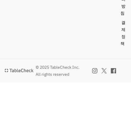
ょ
방
う
침
び
결
お
제
め
정
で
と
책
う
」
「
© 2025 TableCheck Inc.
お
All rights reserved
母
さ
ん
あ
り
が
と
う
」