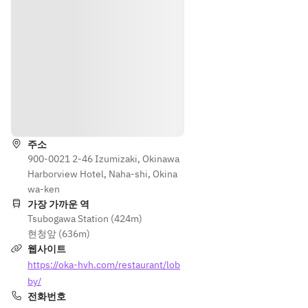
ー
ト
の
ご
用
意
も
길 안내
可
能
で
주소
す
900-0021 2-46 Izumizaki, Okinawa
。
Harborview Hotel, Naha-shi, Okina
（
wa-ken
メ
가장 가까운 역
Tsubogawa Station (424m)
ッ
현청앞 (636m)
セ
웹사이트
ー
ジ
https://oka-hvh.com/restaurant/lob
は
by/
2
전화번호