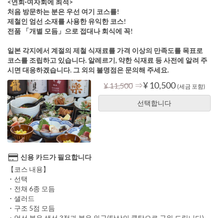
<연회·여자회에 최적>
처음 방문하는 분은 우선 여기 코스를!
제철인 엄선 소재를 사용한 유익한 코스!
전품 「개별 모듬」으로 접대나 회식에 꼭!
일본 각지에서 계절의 제철 식재료를 가격 이상의 만족도를 목표로
코스를 조립하고 있습니다. 알레르기, 약한 식재료 등 사전에 알려 주
시면 대응하겠습니다. 그 외의 불명점은 문의해 주세요.
⇒
¥ 10,500
¥ 11,500
(세금 포함)
선택합니다
신용 카드가 필요합니다
【코스 내용】
・선택
・전채 6종 모듬
・샐러드
・구조 5점 모듬
・엄선 볶은 생선 3점과 볶은 와규(탁상의 쿡탑으로 구워 드립니다)