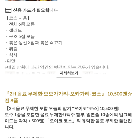
신용 카드가 필요합니다
【코스 내용】
・전채 6종 모듬
・샐러드
・구조 5점 모듬
・볶은 생선 3점과 볶은 쇠고기
・튀김
・식사
· 단맛
※매입 상황에 따라 약간의 변경이 있는 경우가 있습니다.
자세히보기
요일
월, 화, 수, 목, 금, 토
식사
저녁
주문 수량 제한
15 ~ 30
『2H 음료 무제한 오오가가리-오카가리-코스』 10,500엔☆
전 8품
【2H 음료 무제한 포함 오늘의 맡겨 "오이코"코스] 10,500 엔!
토주 1종을 포함한 음료 무제한! (맥주 첨부, 일본술 10종에의 업그레
이드는 각각＋500엔) 「오이코 코스」의 유익한 음료 무제한 플랜입
니다.