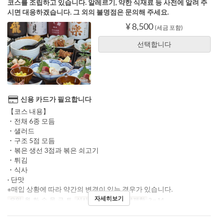
코스를 조립하고 있습니다. 알레르기, 약한 식재료 등 사전에 알려 주
시면 대응하겠습니다. 그 외의 불명점은 문의해 주세요.
¥ 8,500
(세금 포함)
선택합니다
신용 카드가 필요합니다
【코스 내용】
・전채 6종 모듬
・샐러드
・구조 5점 모듬
・볶은 생선 3점과 볶은 쇠고기
・튀김
・식사
· 단맛
※매입 상황에 따라 약간의 변경이 있는 경우가 있습니다.
자세히보기
요일
월, 화, 수, 목, 금, 토
식사
저녁
주문 수량 제한
2 ~ 14