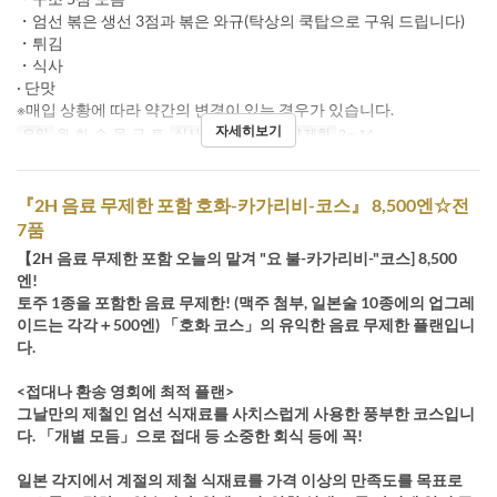
・엄선 볶은 생선 3점과 볶은 와규(탁상의 쿡탑으로 구워 드립니다)
・튀김
・식사
· 단맛
※매입 상황에 따라 약간의 변경이 있는 경우가 있습니다.
자세히보기
요일
월, 화, 수, 목, 금, 토
식사
저녁
주문 수량 제한
2 ~ 14
『2H 음료 무제한 포함 호화-카가리비-코스』 8,500엔☆전
7품
【2H 음료 무제한 포함 오늘의 맡겨 "요 불-카가리비-"코스] 8,500
엔!
토주 1종을 포함한 음료 무제한! (맥주 첨부, 일본술 10종에의 업그레
이드는 각각＋500엔) 「호화 코스」의 유익한 음료 무제한 플랜입니
다.
<접대나 환송 영회에 최적 플랜>
그날만의 제철인 엄선 식재료를 사치스럽게 사용한 풍부한 코스입니
다. 「개별 모듬」으로 접대 등 소중한 회식 등에 꼭!
일본 각지에서 계절의 제철 식재료를 가격 이상의 만족도를 목표로