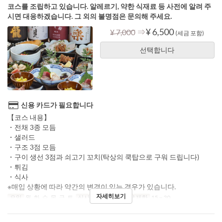
코스를 조립하고 있습니다. 알레르기, 약한 식재료 등 사전에 알려 주
시면 대응하겠습니다. 그 외의 불명점은 문의해 주세요.
⇒
¥ 6,500
¥ 7,000
(세금 포함)
선택합니다
신용 카드가 필요합니다
【코스 내용】
・전채 3종 모듬
・샐러드
・구조 3점 모듬
・구이 생선 3점과 쇠고기 꼬치(탁상의 쿡탑으로 구워 드립니다)
・튀김
・식사
※매입 상황에 따라 약간의 변경이 있는 경우가 있습니다.
자세히보기
요일
월, 화, 수, 목, 금, 토
식사
저녁
주문 수량 제한
15 ~ 30