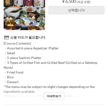
¥ 6,500
(세금 포함)
선택합니다
신용 카드가 필요합니다
[Course Contents]
・Assorted 6-piece Appetizer Platter
・Salad
・5-piece Sashimi Platter
・3 Types of Grilled Fish and Grilled Beef (Grilled on a Tabletop
Stove)
・Fried Food
・Rice
・Dessert
*The menu may be subject to slight changes depending on the
ingredients available.
자세히보기
요일
월, 화, 수, 목, 금, 토
식사
저녁
주문 수량 제한
2 ~ 14