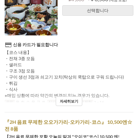
선택합니다
신용 카드가 필요합니다
【코스 내용】
・전채 3종 모듬
・샐러드
・구조 3점 모듬
・구이 생선 3점과 쇠고기 꼬치(탁상의 쿡탑으로 구워 드립니다)
・튀김
・식사
※매입 상황에 따라 약간의 변경이 있는 경우가 있습니다.
자세히보기
요일
월, 화, 수, 목, 금, 토
식사
저녁
주문 수량 제한
2 ~ 14
『2H 음료 무제한 오오가가리-오카가리-코스』 10,500엔☆
전 8품
【2H 음료 무제한 포함 오늘의 맡겨 "오이코"코스] 10,500 엔!