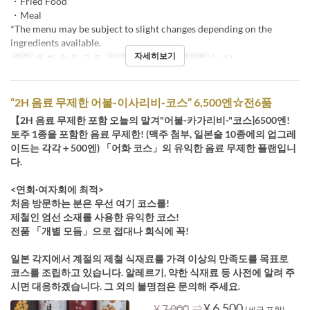
・Fried Food
・Meal
*The menu may be subject to slight changes depending on the
ingredients available.
자세히보기
요일
월, 화, 수, 목, 금, 토
식사
저녁
주문 수량 제한
2 ~ 14
“2H 음료 무제한 어불-이사리비-코스” 6,500엔☆전6품
【2H 음료 무제한 포함 오늘의 맡겨"어불-카가리비-"코스]6500엔!
토주 1종을 포함한 음료 무제한! (맥주 첨부, 일본술 10종에의 업그레
이드는 각각＋500엔) 「어화 코스」의 유익한 음료 무제한 플랜입니
다.
<연회·여자회에 최적>
처음 방문하는 분은 우선 여기 코스를!
제철인 엄선 소재를 사용한 유익한 코스!
전품 「개별 모듬」으로 접대나 회식에 꼭!
일본 각지에서 계절의 제철 식재료를 가격 이상의 만족도를 목표로
코스를 조립하고 있습니다. 알레르기, 약한 식재료 등 사전에 알려 주
시면 대응하겠습니다. 그 외의 불명점은 문의해 주세요.
⇒
¥ 6,500
¥ 7,000
(세금 포함)