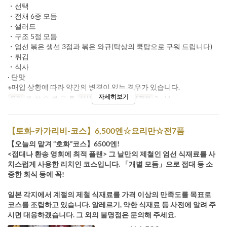
・선택
・전채 6종 모듬
・샐러드
・구조 5점 모듬
・엄선 볶은 생선 3점과 볶은 와규(탁상의 쿡탑으로 구워 드립니다)
・튀김
・식사
· 단맛
※매입 상황에 따라 약간의 변경이 있는 경우가 있습니다.
자세히보기
요일
월, 화, 수, 목, 금, 토
식사
저녁
주문 수량 제한
2 ~ 14
【토화-카가리비-코스】6,500엔☆요리만☆전7품
【오늘의 맡겨 “호화”코스】6500엔!
<접대나 환송 영회에 최적 플랜> 그 날만의 제철인 엄선 식재료를 사
치스럽게 사용한 리치인 코스입니다. 「개별 모듬」으로 접대 등 소
중한 회식 등에 꼭!
일본 각지에서 계절의 제철 식재료를 가격 이상의 만족도를 목표로
코스를 조립하고 있습니다. 알레르기, 약한 식재료 등 사전에 알려 주
시면 대응하겠습니다. 그 외의 불명점은 문의해 주세요.