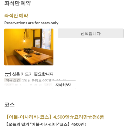
좌석만 예약
좌석만 예약
Reservations are for seats only.
선택합니다
신용 카드가 필요합니다
이용 조건
1인당 통행료 660엔 받습니다.
자세히보기
요일
월, 화, 수, 목, 금, 토
식사
저녁
코스
【어불-이사리비-코스】4,500엔☆요리만☆전6품
【오늘의 맡겨 “어불-이사리비-”코스】4500엔!