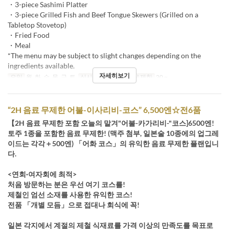
・3-piece Sashimi Platter
・3-piece Grilled Fish and Beef Tongue Skewers (Grilled on a
Tabletop Stovetop)
・Fried Food
・Meal
*The menu may be subject to slight changes depending on the
ingredients available.
자세히보기
요일
월, 화, 수, 목, 금, 토
식사
저녁
주문 수량 제한
20 ~
“2H 음료 무제한 어불-이사리비-코스” 6,500엔☆전6품
【2H 음료 무제한 포함 오늘의 맡겨"어불-카가리비-"코스]6500엔!
토주 1종을 포함한 음료 무제한! (맥주 첨부, 일본술 10종에의 업그레
이드는 각각＋500엔) 「어화 코스」의 유익한 음료 무제한 플랜입니
다.
<연회·여자회에 최적>
처음 방문하는 분은 우선 여기 코스를!
제철인 엄선 소재를 사용한 유익한 코스!
전품 「개별 모듬」으로 접대나 회식에 꼭!
일본 각지에서 계절의 제철 식재료를 가격 이상의 만족도를 목표로