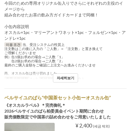
今回のための専用オリジナル缶入りでさらにそれぞれの主役のイ
メージから
組み合わせたお茶の飲み方ガイドカードまで同梱！
小缶内容説明
オスカル×1pc・マリーアントワネット×1pc・フェルゼン×1pc・ア
ンドレ×1pc
이용 조건
当、受注システムの性質上
注文数はこの後に入力の「ご人数」＝「注文数」と置き換えて
ご理解くださいませ
例）缶1個お求めの場合→ご人数「1」
缶2個お求めの場合→ご人数「2」
最終のご購入金額をご確認に上注文へお進みくださいませ
尚、オスカル缶は売り切れました
자세히보기
주문 수량 제한
1 ~ 2
좌석 카테고리
テイクアウト
ベルサイユのばら“中国茶セット小缶ーオスカル缶”
《オスカルラベル》＊完売御礼＊
2026ベルサイユのばら柏委員会イベント期間に合わせ
販売個数限定で中国茶の詰め合わせをご用意いたしました
¥ 2,400
(세금 제외)