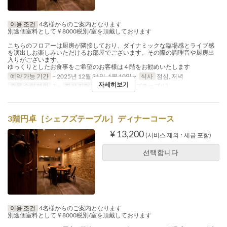
이용 조건
4名様からのご案内となります
別途個室料として￥8000税別/室を頂戴しております
こちらのフロアーは厨房が隣接しており、ダイナミックな臨場感とライブ感
を演出しお楽しみいただけるお部屋でございます。その際の調理音や厨房出
入りがございます。
ゆっくりとしたお食事をご希望のお客様は４階をお勧めいたします
예약 가능 기간
~ 2025년 12월 31일, 1월 10일 ~
식사
점심, 저녁
자세히보기
주문 수량 제한
2 ~
좌석 카테고리
3階(シェフズテーブル)
3階円卓［シェフズテーブル］ディナーコース
¥ 13,200
(서비스 제외 ･ 세금 포함)
선택합니다
이용 조건
4名様からのご案内となります
別途個室料として￥8000税別/室を頂戴しております