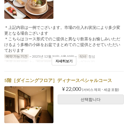
＊上記内容は一例でございます。市場の仕入れ状況により多少変
更となる場合ございます
＊こちらはコース形式でのご提供と異なり飲茶をお愉しみいただ
けるよう多種の小鉢をお盆でまとめてのご提供とさせていただい
ております
예약 가능 기간
~ 2025년 12월 31일, 1월 10일 ~
식사
점심
자세히보기
주문 수량 제한
2 ~
좌석 카테고리
5階(ダイニングフロア)
5階［ダイニングフロア］ディナースペシャルコース
¥ 22,000
(서비스 제외 ･ 세금 포함)
선택합니다