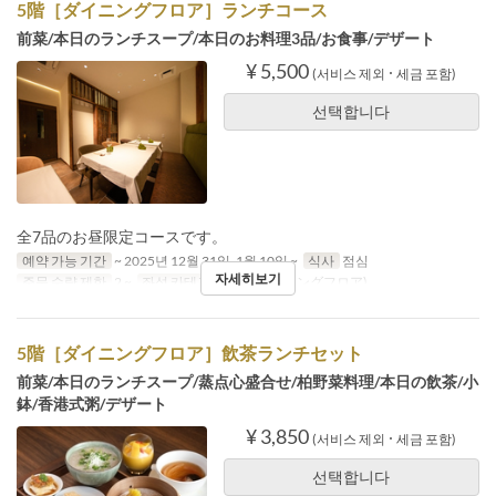
5階［ダイニングフロア］ランチコース
前菜/本日のランチスープ/本日のお料理3品/お食事/デザート
¥ 5,500
(서비스 제외 ･ 세금 포함)
선택합니다
全7品のお昼限定コースです。
예약 가능 기간
~ 2025년 12월 31일, 1월 10일 ~
식사
점심
자세히보기
주문 수량 제한
2 ~
좌석 카테고리
5階(ダイニングフロア)
5階［ダイニングフロア］飲茶ランチセット
前菜/本日のランチスープ/蒸点心盛合せ/柏野菜料理/本日の飲茶/小
鉢/香港式粥/デザート
¥ 3,850
(서비스 제외 ･ 세금 포함)
선택합니다