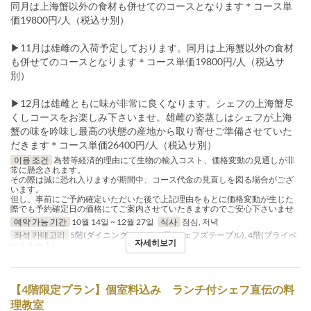
同月は上海蟹以外の食材も併せてのコースとなります＊コース単
価19800円/人（税込サ別）
▶︎11月は雄雌の入荷予定しております。同月は上海蟹以外の食材
も併せてのコースとなります＊コース単価19800円/人（税込サ
別）
▶︎12月は雄雌ともに味が非常に良くなります。シェフの上海蟹尽
くしコースをお楽しみ下さいませ。雄雌の姿蒸しはシェフが上海
蟹の味を吟味し最高の状態の産地から取り寄せご準備させていた
だきます＊コース単価26400円/人（税込サ別）
이용 조건
為替等経済的理由にて生物の輸入コスト、価格変動の見通しが非
常に懸念されます。
その際は誠に恐れ入りますが期間中、コース代金の見直しを図る場合がござ
います。
但し、事前にご予約確定いただいた後で上記理由をもとに価格変動が生じた
際でも予約確定日の価格にてご案内させていたきますのでご安心下さいませ
예약 가능 기간
10월 14일 ~ 12월 27일
식사
점심, 저녁
좌석 카테고리
5階(ダイニングフロア), 3階(シェフズテーブル), 4階(プライベ
자세히보기
ートルーム)
【4階限定プラン】個室料込み ランチ付シェフ直伝の料
理教室