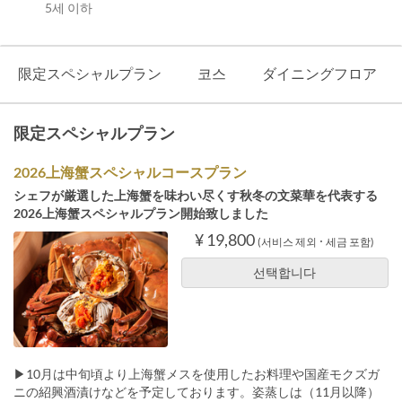
5세 이하
限定スペシャルプラン
코스
ダイニングフロア
限定スペシャルプラン
2026上海蟹スペシャルコースプラン
シェフが厳選した上海蟹を味わい尽くす秋冬の文菜華を代表する
2026上海蟹スペシャルプラン開始致しました
¥ 19,800
(서비스 제외 ･ 세금 포함)
선택합니다
▶︎10月は中旬頃より上海蟹メスを使用したお料理や国産モクズガ
ニの紹興酒漬けなどを予定しております。姿蒸しは（11月以降）