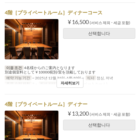
4階［プライベートルーム］ディナーコース
¥ 16,500
(서비스 제외 ･ 세금 포함)
선택합니다
이용 조건
4名様からのご案内となります
別途個室料として￥10000税別/室を頂戴しております
예약 가능 기간
~ 2025년 12월 31일, 1월 10일 ~
식사
점심, 저녁
자세히보기
주문 수량 제한
2 ~
좌석 카테고리
4階(プライベートルーム)
4階［プライベートルーム］ディナー
¥ 13,200
(서비스 제외 ･ 세금 포함)
선택합니다