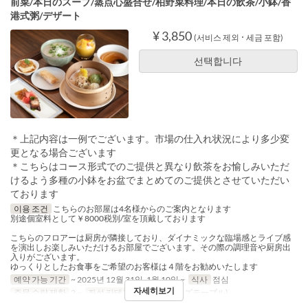
前菜/本日のスープ/蒸点心盛合せ/柏野菜料理/本日の飲茶/小鉢/香
港式粥/デザート
¥ 3,850
(서비스 제외 ･ 세금 포함)
선택합니다
＊上記内容は一例でございます。市場の仕入れ状況により多少変
更となる場合ございます
＊こちらはコース形式でのご提供と異なり飲茶をお愉しみいただ
けるよう多種の小鉢をお盆でまとめてのご提供とさせていただい
ております
이용 조건
こちらのお部屋は4名様からのご案内となります
別途個室料として￥8000税別/室を頂戴しております
こちらのフロアーは厨房が隣接しており、ダイナミックな臨場感とライブ感
を演出しお楽しみいただけるお部屋でございます。その際の調理音や厨房出
入りがございます。
ゆっくりとしたお食事をご希望のお客様は４階をお勧めいたします
예약 가능 기간
~ 2025년 12월 31일, 1월 10일 ~
식사
점심
자세히보기
주문 수량 제한
2 ~
좌석 카테고리
3階(シェフズテーブル)