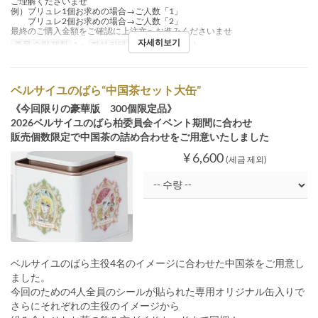
ご理解くださいませ
例）ブリュレ1個お求めの場合→ご人数「1」
ブリュレ2個お求めの場合→ご人数「2」
最終のご購入金額をご確認に上注文へお進みくださいませ
자세히보기
주문 수량 제한
1 ~
좌석 카테고리
テイクアウト
ベルサイユのばら“中国茶セット大缶”
《今回限りの豪華版 300個限定品》
2026ベルサイユのばら柏委員会イベント期間に合わせ
販売個数限定で中国茶の詰め合わせをご用意いたしました
¥ 6,600
(세금 제외)
ベルサイユのばら主役4名のイメージに合わせた中国茶をご用意し
ました。
今回のための4人全員のシールが貼られた専用オリジナル缶入りで
さらにそれぞれの主役のイメージから