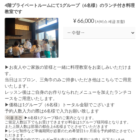
4階プライベートルームにて1グループ（6名様）のランチ付き料理
教室です
¥ 66,000
(서비스 세금 포함)
▶︎お友人やご家族の皆様と一緒に料理教室をお楽しみいただけま
す。
当日はエプロン、三角巾のみご持参いただき他はこちらでご用意
いたします。
レッスン後はご自身のお作りなられたメニューを加えたランチコ
ースをご用意いたします。
▶︎価格は1グループ（6名様）トータル金額でございます
予約人数入力の際は6名様で入力お願い致します
이용 조건
▶︎6名様1グループ様のご案内となります。
ご規定人数以下でもお受けできますが料金は1グループ様同様となります。
また上限人数は部屋の都合上6名様までとさせていただきます
▶︎レシピ制作など準備期間が必要のため希望日1ヶ月前を予約締切とさせてい
ただきます。
▶︎ご参加者の中でアレルギー等お有りの際は事前にお申し出下さいませ