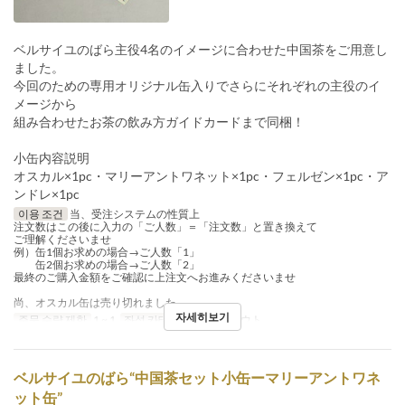
ベルサイユのばら主役4名のイメージに合わせた中国茶をご用意し
ました。
今回のための専用オリジナル缶入りでさらにそれぞれの主役のイ
メージから
組み合わせたお茶の飲み方ガイドカードまで同梱！
小缶内容説明
オスカル×1pc・マリーアントワネット×1pc・フェルゼン×1pc・ア
ンドレ×1pc
이용 조건
当、受注システムの性質上
注文数はこの後に入力の「ご人数」＝「注文数」と置き換えて
ご理解くださいませ
例）缶1個お求めの場合→ご人数「1」
缶2個お求めの場合→ご人数「2」
最終のご購入金額をご確認に上注文へお進みくださいませ
尚、オスカル缶は売り切れました
자세히보기
주문 수량 제한
1 ~ 1
좌석 카테고리
テイクアウト
ベルサイユのばら“中国茶セット小缶ーマリーアントワネ
ット缶”