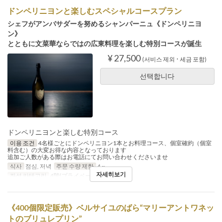
ドンペリニヨンと楽しむスペシャルコースプラン
シェフがアンバサダーを努めるシャンパーニュ《ドンペリニヨ
ン》
とともに文菜華ならではの広東料理を楽しむ特別コースが誕生
¥ 27,500
(서비스 제외 ･ 세금 포함)
선택합니다
ドンペリニヨンと楽しむ特別コース
이용 조건
4名様ごとにドンペリニヨン1本とお料理コース、個室確約（個室
料含む）の大変お得な内容となっております
追加ご人数がある際はお電話にてお問い合わせくださいませ
식사
점심, 저녁
주문 수량 제한
4 ~
자세히보기
좌석 카테고리
4階(プライベートルーム)
《400個限定販売》ベルサイユのばら“マリーアントワネッ
トのブリュレプリン”