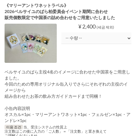
《マリーアントワネットラベル》
2026ベルサイユのばら柏委員会イベント期間に合わせ
販売個数限定で中国茶の詰め合わせをご用意いたしました
¥ 2,400
(세금 제외)
ベルサイユのばら主役4名のイメージに合わせた中国茶をご用意し
ました。
今回のための専用オリジナル缶入りでさらにそれぞれの主役のイ
メージから
組み合わせたお茶の飲み方ガイドカードまで同梱！
小缶内容説明
オスカル×1pc・マリーアントワネット×1pc・フェルゼン×1pc・ア
ンドレ×1pc
이용 조건
当、受注システムの性質上
注文数はこの後に入力の「ご人数」＝「注文数」と置き換えて
ご理解くださいませ