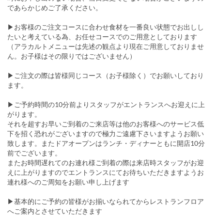
であらかじめご了承ください。
▶お客様のご注文コースに合わせ食材を一番良い状態でお出しし
たいと考えている為、お任せコースでのご用意としております
（アラカルトメニューは先述の観点より現在ご用意しておりませ
ん。お子様はその限りではございません）
▶ご注文の際は皆様同じコース（お子様除く）でお願いしており
ます。
▶︎ご予約時間の10分前よりスタッフがエントランスへお迎えに上
がります。
それを超すお早いご到着のご来店等は他のお客様へのサービス低
下を招く恐れがございますので極力ご遠慮下さいますようお願い
致します。またドアオープンはランチ・ディナーともに開店10分
前でございます。
またお時間遅れてのお連れ様ご到着の際は来店時スタッフがお迎
えに上がりますのでエントランスにてお待ちいただきますようお
連れ様へのご周知をお願い申し上げます
▶︎基本的にご予約の皆様がお揃いなられてからレストランフロア
へご案内とさせていただきます