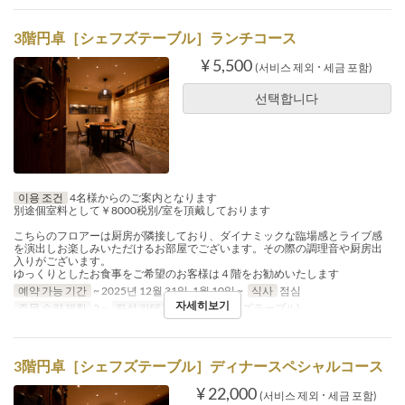
3階円卓［シェフズテーブル］ランチコース
¥ 5,500
(서비스 제외 ･ 세금 포함)
선택합니다
이용 조건
4名様からのご案内となります
別途個室料として￥8000税別/室を頂戴しております
こちらのフロアーは厨房が隣接しており、ダイナミックな臨場感とライブ感
を演出しお楽しみいただけるお部屋でございます。その際の調理音や厨房出
入りがございます。
ゆっくりとしたお食事をご希望のお客様は４階をお勧めいたします
예약 가능 기간
~ 2025년 12월 31일, 1월 10일 ~
식사
점심
자세히보기
주문 수량 제한
2 ~
좌석 카테고리
3階(シェフズテーブル)
3階円卓［シェフズテーブル］ディナースペシャルコース
¥ 22,000
(서비스 제외 ･ 세금 포함)