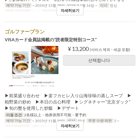
예약 가능 기간
~ 2024년 12월 28일, 2025년 1월 16일 ~
식사
점심
자세히보기
주문 수량 제한
1 ~ 1
좌석 카테고리
4階(プライベートルーム)
ゴルファープラン
VISAカード会員誌掲載の“読者限定特別コース”
¥ 13,200
(서비스 제외 ･ 세금 포함)
선택합니다
▶︎前菜盛り合わせ ▶︎姿フカヒレ入り山海珍味の蒸しスープ ▶︎
柏野菜の炒め ▶︎本日の点心料理 ▶︎シグネチャー”北京ダック”
▶︎旬の蟹を使用した炒飯 ▶︎デザート
이용 조건
2名様以上・他券併用不可能・要予約
예약 가능 기간
~ 2023년 11월 30일
식사
저녁
주문 수량 제한
2 ~
자세히보기
좌석 카테고리
4階(プライベートルーム)