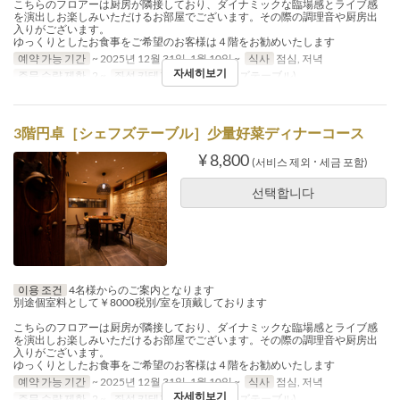
こちらのフロアーは厨房が隣接しており、ダイナミックな臨場感とライブ感
を演出しお楽しみいただけるお部屋でございます。その際の調理音や厨房出
入りがございます。
ゆっくりとしたお食事をご希望のお客様は４階をお勧めいたします
예약 가능 기간
~ 2025년 12월 31일, 1월 10일 ~
식사
점심, 저녁
자세히보기
주문 수량 제한
2 ~
좌석 카테고리
3階(シェフズテーブル)
3階円卓［シェフズテーブル］少量好菜ディナーコース
¥ 8,800
(서비스 제외 ･ 세금 포함)
선택합니다
이용 조건
4名様からのご案内となります
別途個室料として￥8000税別/室を頂戴しております
こちらのフロアーは厨房が隣接しており、ダイナミックな臨場感とライブ感
を演出しお楽しみいただけるお部屋でございます。その際の調理音や厨房出
入りがございます。
ゆっくりとしたお食事をご希望のお客様は４階をお勧めいたします
예약 가능 기간
~ 2025년 12월 31일, 1월 10일 ~
식사
점심, 저녁
자세히보기
주문 수량 제한
2 ~
좌석 카테고리
3階(シェフズテーブル)