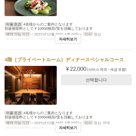
이용 조건
4名様からのご案内となります
別途個室料として￥10000税別/室を頂戴しております
예약 가능 기간
~ 2025년 12월 31일, 1월 10일 ~
식사
점심
자세히보기
주문 수량 제한
2 ~
좌석 카테고리
4階(プライベートルーム)
4階［プライベートルーム］ディナースペシャルコース
¥ 22,000
(서비스 제외 ･ 세금 포함)
선택합니다
이용 조건
4名様からのご案内となります
別途個室料として￥10000税別/室を頂戴しております
예약 가능 기간
~ 2025년 12월 31일, 1월 10일 ~
식사
점심, 저녁
자세히보기
좌석 카테고리
4階(プライベートルーム)