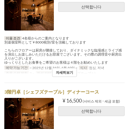
선택합니다
이용 조건
4名様からのご案内となります
別途個室料として￥8000税別/室を頂戴しております
こちらのフロアーは厨房が隣接しており、ダイナミックな臨場感とライブ感
を演出しお楽しみいただけるお部屋でございます。その際の調理音や厨房出
入りがございます。
ゆっくりとしたお食事をご希望のお客様は４階をお勧めいたします
예약 가능 기간
~ 2025년 12월 31일, 1월 10일 ~
식사
점심, 저녁
자세히보기
주문 수량 제한
2 ~
좌석 카테고리
3階(シェフズテーブル)
3階円卓［シェフズテーブル］ディナーコース
¥ 16,500
(서비스 제외 ･ 세금 포함)
선택합니다