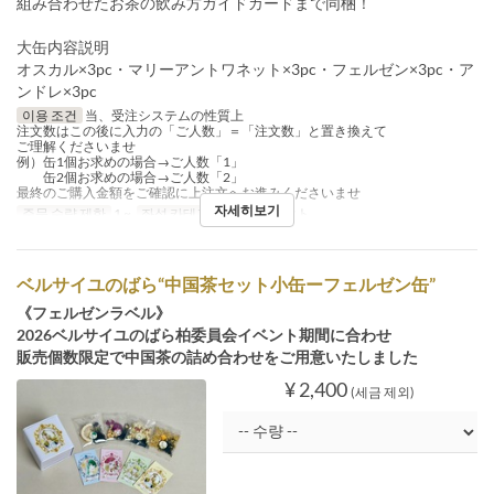
組み合わせたお茶の飲み方ガイドカードまで同梱！
大缶内容説明
オスカル×3pc・マリーアントワネット×3pc・フェルゼン×3pc・ア
ンドレ×3pc
이용 조건
当、受注システムの性質上
注文数はこの後に入力の「ご人数」＝「注文数」と置き換えて
ご理解くださいませ
例）缶1個お求めの場合→ご人数「1」
缶2個お求めの場合→ご人数「2」
最終のご購入金額をご確認に上注文へお進みくださいませ
자세히보기
주문 수량 제한
1 ~
좌석 카테고리
テイクアウト
ベルサイユのばら“中国茶セット小缶ーフェルゼン缶”
《フェルゼンラベル》
2026ベルサイユのばら柏委員会イベント期間に合わせ
販売個数限定で中国茶の詰め合わせをご用意いたしました
¥ 2,400
(세금 제외)