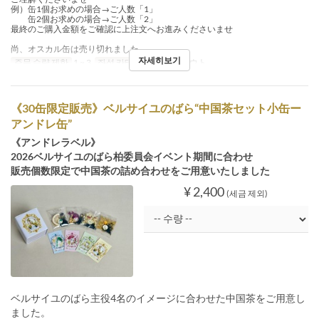
例）缶1個お求めの場合→ご人数「1」
缶2個お求めの場合→ご人数「2」
最終のご購入金額をご確認に上注文へお進みくださいませ
尚、オスカル缶は売り切れました
자세히보기
주문 수량 제한
1 ~ 3
좌석 카테고리
テイクアウト
《30缶限定販売》ベルサイユのばら“中国茶セット小缶ー
アンドレ缶”
《アンドレラベル》
2026ベルサイユのばら柏委員会イベント期間に合わせ
販売個数限定で中国茶の詰め合わせをご用意いたしました
¥ 2,400
(세금 제외)
ベルサイユのばら主役4名のイメージに合わせた中国茶をご用意し
ました。