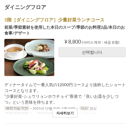
ダイニングフロア
5階［ダイニングフロア］少量好菜ランチコース
前菜/季節素材を使用した本日のスープ/季節のお料理2品/本日のお
食事/デザート
¥ 8,800
(서비스 제외 ･ 세금 포함)
선택합니다
ディナータイムで一番人気の12000円コースより抜粋したショート
コースとなります。
“少量好菜-シュウリョンホウチョイ”香港で『良いお皿を少しづ
つ』という意味を持ちます。
예약 가능 기간
~ 2025년 12월 31일, 1월 10일 ~
식사
점심
자세히보기
주문 수량 제한
2 ~
좌석 카테고리
5階(ダイニングフロア)