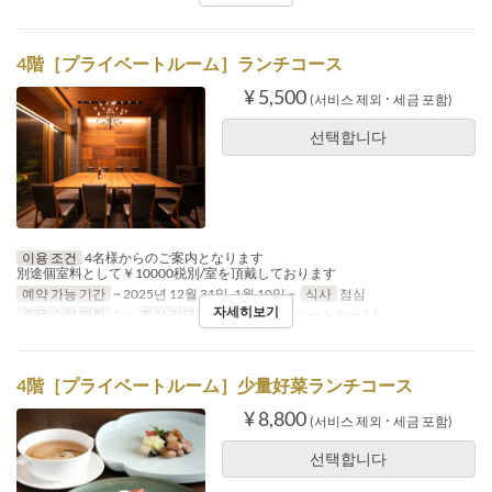
4階［プライベートルーム］ランチコース
¥ 5,500
(서비스 제외 ･ 세금 포함)
선택합니다
이용 조건
4名様からのご案内となります
別途個室料として￥10000税別/室を頂戴しております
예약 가능 기간
~ 2025년 12월 31일, 1월 10일 ~
식사
점심
자세히보기
주문 수량 제한
2 ~
좌석 카테고리
4階(プライベートルーム)
4階［プライベートルーム］少量好菜ランチコース
¥ 8,800
(서비스 제외 ･ 세금 포함)
선택합니다