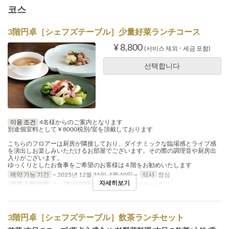
코스
3階円卓［シェフズテーブル］少量好菜ランチコース
¥ 8,800
(서비스 제외 ･ 세금 포함)
선택합니다
이용 조건
4名様からのご案内となります
別途個室料として￥8000税別/室を頂戴しております
こちらのフロアーは厨房が隣接しており、ダイナミックな臨場感とライブ感
を演出しお楽しみいただけるお部屋でございます。その際の調理音や厨房出
入りがございます。
ゆっくりとしたお食事をご希望のお客様は４階をお勧めいたします
예약 가능 기간
~ 2025년 12월 31일, 1월 10일 ~
식사
점심
자세히보기
주문 수량 제한
2 ~
좌석 카테고리
3階(シェフズテーブル)
3階円卓［シェフズテーブル］飲茶ランチセット