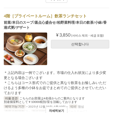
4階［プライベートルーム］飲茶ランチセット
前菜/本日のスープ/蒸点心盛合せ/柏野菜料理/本日の飲茶/小鉢/香
港式粥/デザート
¥ 3,850
(서비스 제외 ･ 세금 포함)
선택합니다
＊上記内容は一例でございます。市場の仕入れ状況により多少変
更となる場合ございます
＊こちらはコース形式でのご提供と異なり飲茶をお愉しみいただ
けるよう多種の小鉢をお盆でまとめてのご提供とさせていただい
ております
이용 조건
こちらのお部屋は4名様からのご案内となります
別途個室料として￥10000税別/室を頂戴しております
예약 가능 기간
~ 2025년 12월 31일, 1월 10일 ~
식사
점심
자세히보기
주문 수량 제한
2 ~
좌석 카테고리
4階(プライベートルーム)