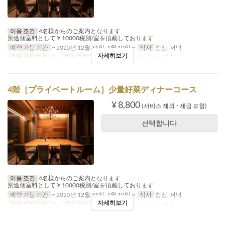
이용 조건
4名様からのご案内となります
別途個室料として￥10000税別/室を頂戴しております
예약 가능 기간
~ 2025년 12월 31일, 1월 10일 ~
식사
점심, 저녁
자세히보기
주문 수량 제한
2 ~
좌석 카테고리
4階(プライベートルーム)
4階［プライベートルーム］少量好菜ディナーコース
¥ 8,800
(서비스 제외 ･ 세금 포함)
선택합니다
이용 조건
4名様からのご案内となります
別途個室料として￥10000税別/室を頂戴しております
예약 가능 기간
~ 2025년 12월 31일, 1월 10일 ~
식사
점심, 저녁
자세히보기
주문 수량 제한
2 ~
좌석 카테고리
4階(プライベートルーム)