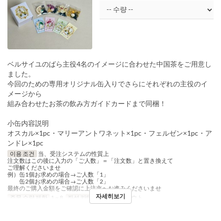
ベルサイユのばら主役4名のイメージに合わせた中国茶をご用意し
ました。
今回のための専用オリジナル缶入りでさらにそれぞれの主役のイ
メージから
組み合わせたお茶の飲み方ガイドカードまで同梱！
小缶内容説明
オスカル×1pc・マリーアントワネット×1pc・フェルゼン×1pc・ア
ンドレ×1pc
이용 조건
当、受注システムの性質上
注文数はこの後に入力の「ご人数」＝「注文数」と置き換えて
ご理解くださいませ
例）缶1個お求めの場合→ご人数「1」
缶2個お求めの場合→ご人数「2」
最終のご購入金額をご確認に上注文へお進みくださいませ
자세히보기
주문 수량 제한
1 ~ 8
좌석 카테고리
テイクアウト