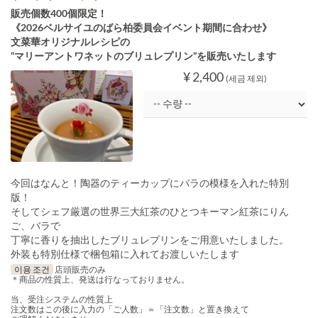
販売個数400個限定！
《2026ベルサイユのばら柏委員会イベント期間に合わせ》
文菜華オリジナルレシピの
“マリーアントワネットのブリュレプリン”を販売いたします
¥ 2,400
(세금 제외)
今回はなんと！陶器のティーカップにバラの模様を入れた特別
版！
そしてシェフ厳選の世界三大紅茶のひとつキーマン紅茶にりん
ご、バラで
丁寧に香りを抽出したブリュレプリンをご用意いたしました。
外装も特別仕様で梱包箱に入れてお渡しいたします
이용 조건
店頭販売のみ
＊商品の性質上、発送は行なっておりません。
当、受注システムの性質上
注文数はこの後に入力の「ご人数」＝「注文数」と置き換えて