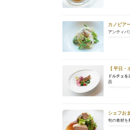
カノビア
アンティパ
예약 가능 기
【 平日
ドルチェを
品
예약 가능 기
シェフお
旬の食材を
예약 가능 기