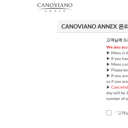
CANOVIANO ANNEX 
고객님께 드
We also acce
▶ Menu is t
▶ If you hav
▶ Menu cont
▶ Please be 
▶ If you are
us if you are
▶
Cancellat
day will be 
number of p
「고객님