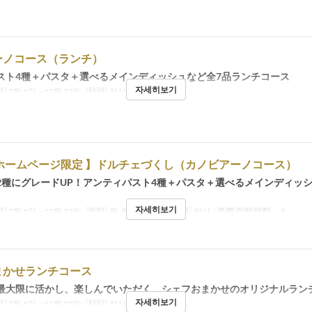
ーノコース（ランチ）
スト4種＋パスタ＋選べるメインディッシュなど全7品ランチコース
자세히보기
간
7월 1일 ~ 12월 22일
식사
점심
・ホームページ限定 】ドルチェづくし（カノビアーノコース）
2種にグレードUP！アンティパスト4種＋パスタ＋選べるメインディッシ
자세히보기
간
7월 1일 ~ 12월 22일
요일
월, 화, 수, 목, 금
식사
점심
주문 수량 제한
~ 8
まかせランチコース
最大限に活かし、楽しんでいただく、シェフおまかせのオリジナルラン
자세히보기
간
7월 1일 ~ 12월 22일
식사
점심