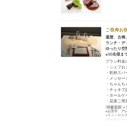
ご長寿お
還暦、古稀
ランチ・デ
ゆったり空
※10名様
プラン料金
・シェフお
・乾杯スパ
・メッセー
・ちゃんち
・チェキで
・ホールケ
・花束ご用
이용 조건
※
※お苦手、ア
※キャンセル
예약 가능 기