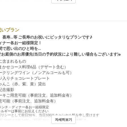
祝いプラン
、喜寿…等 ご長寿のお祝いにピッタリなプランです♪
ィナー各お一組様限定！
間で思い出のひと時を…
までお庭側のお席優先(当日の予約状況により難しい場合もございます)※
に含まれるもの
まかせコース料理6品（デザート含む）
ークリングワイン（ノンアルコールも可）
ジ入りチョコレートプレート
ゃんこ（赤、紫、黄）貸出
記念撮影
ーキご用意可能（事前注文、追加料金有）
意可能（事前注文、追加料金有）
ランチ・ディナー各お一組様限定
レルギーは事前にお伝えください
ポリシーとして前日50％、当日100％キャンセル料を申し受けます
자세히보기
간
2025년 5월 24일 ~
식사
점심, 저녁
주문 수량 제한
2 ~