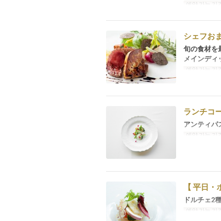
예약 가능 기
シェフお
旬の食材を
メインディ
예약 가능 기
ランチコ
アンティパ
예약 가능 기
【 平日・
ドルチェ2
예약 가능 기