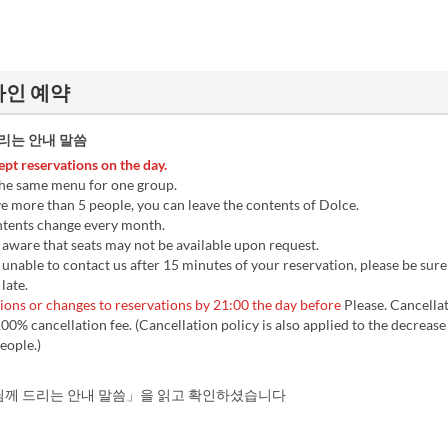
온라인 예약
리는 안내 말씀
pt reservations on the day.
he same menu for one group.
e more than 5 people, you can leave the contents of Dolce.
ents change every month.
aware that seats may not be available upon request.
 unable to contact us after 15 minutes of your reservation, please be sure
 late.
ions or changes to reservations by 21:00 the day before
Please. Cancella
100% cancellation fee. (Cancellation policy is also applied to the decrease
eople.)
께 드리는 안내 말씀」을 읽고 확인하셨습니다