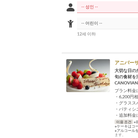
12세 이하
アニバー
大切な日の
旬の食材を
CANOV
プラン料金
・6,200
・グラスス
・パティシ
・追加料金
이용 조건
※
※ケーキはコ
※アルコール
ます。