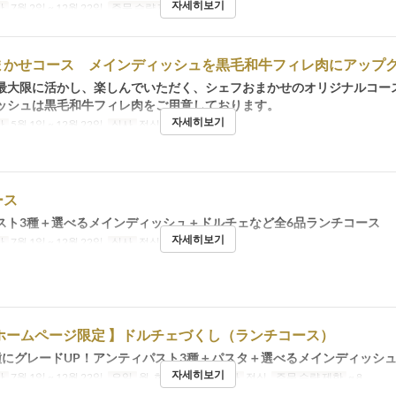
자세히보기
간
7월 2일 ~ 12월 22일
주문 수량 제한
2 ~
まかせコース メインディッシュを黒毛和牛フィレ肉にアップ
最大限に活かし、楽しんでいただく、シェフおまかせのオリジナルコー
ッシュは黒毛和牛フィレ肉をご用意しております。
자세히보기
간
5월 1일 ~ 12월 22일
식사
점심, 저녁
ース
スト3種＋選べるメインディッシュ＋ドルチェなど全6品ランチコース
자세히보기
간
7월 1일 ~ 12월 22일
식사
점심
ホームページ限定 】ドルチェづくし（ランチコース）
種にグレードUP！アンティパスト3種＋パスタ＋選べるメインディッシュ
자세히보기
간
7월 1일 ~ 12월 22일
요일
월, 화, 수, 목, 금
식사
점심
주문 수량 제한
~ 8