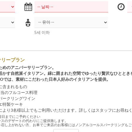
5세 이하
サリープラン
ためのアニバーサリープラン。
活かす自然派イタリアン。緑に囲まれた空間でゆったり贅沢なひととき
IANOでは、素材にこだわった日本人好みのイタリアンを提供。
に含まれるもの
円相当のフルコース料理
パークリングワイン
エ特製ケーキ
により3名様以上でもご利用いただけます。詳しくはスタッフにお尋ね
前日までにご予約ください
ースのデザートの代わりにご提供致します。
を召し上がれない方、お車でご来店のお客様にはノンアルコールスパークリングもご