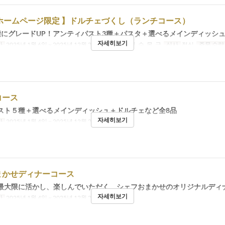
ホームページ限定 】ドルチェづくし（ランチコース）
種にグレードUP！アンティパスト3種＋パスタ＋選べるメインディッシュ
자세히보기
간
2025년 1월 6일 ~ 2025년 12월 22일
요일
월, 화, 수, 목, 금
식사
점심
주문 수량
コース
スト５種＋選べるメインディッシュ＋ドルチェなど全8品
자세히보기
간
2025년 1월 4일 ~ 2025년 12월 22일
식사
저녁
まかせディナーコース
最大限に活かし、楽しんでいただく、シェフおまかせのオリジナルディ
자세히보기
간
2025년 1월 4일 ~ 2025년 12월 22일
식사
저녁