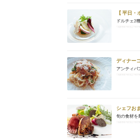
【 平日・
ドルチェ2
예약 가능 기
ディナー
アンティパ
예약 가능 기
シェフお
旬の食材を
예약 가능 기