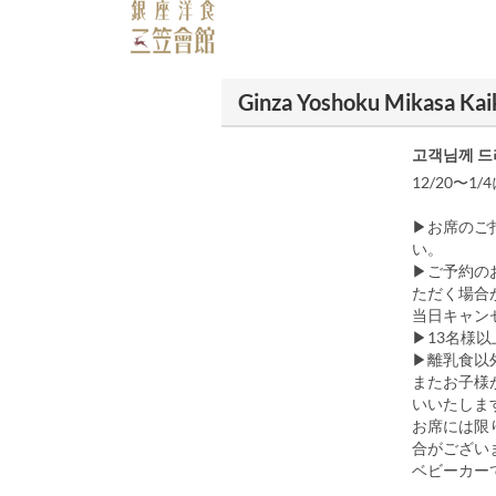
Ginza Yoshoku Mikasa 
고객님께 드
12/20〜
▶お席のご
い。
▶ご予約の
ただく場合
当日キャン
▶13名様
▶離乳食以
またお子様
いいたしま
お席には限
合がござい
ベビーカー