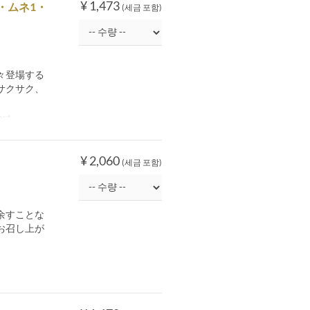
¥ 1,473
・ムネ1・
(세금 포함)
々登場する
サクサク、
out
¥ 2,060
(세금 포함)
余すことな
お召し上が