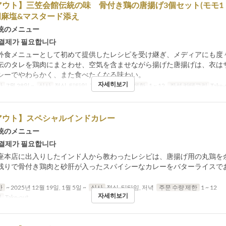
ウト】三笠会館伝統の味 骨付き鶏の唐揚げ3個セット(モモ1
胡麻塩&マスタード添え
統のメニュー
 결제가 필요합니다
外食メニューとして初めて提供したレシピを受け継ぎ、メディアにも度
伝のタレを鶏肉にまとわせ、空気を含ませながら揚げた唐揚げは、衣は
シーでやわらかく、また食べたくなる味わい。
자세히보기
간
7월 28일 ~
식사
점심, 티타임, 저녁
주문 수량 제한
1 ~ 12
좌석 카테고리
Take-
アウト】スペシャルインドカレー
統のメニュー
 결제가 필요합니다
座本店に出入りしたインド人から教わったレシピは、唐揚げ用の丸鶏を
残りで骨付き鶏肉と砂肝が入ったスパイシーなカレーをバターライスで
。
간
~ 2025년 12월 19일, 1월 5일 ~
식사
점심, 티타임, 저녁
주문 수량 제한
1 ~ 12
자세히보기
리
Take-out