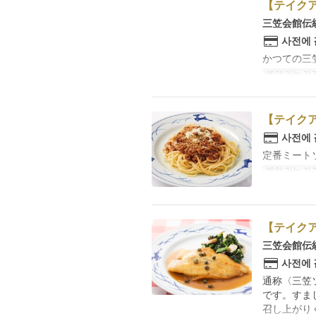
【テイク
三笠会館伝
사전에
かつての三
예약 가능 기
【テイク
사전에
定番ミート
예약 가능 기
【テイクア
三笠会館伝
사전에
通称〈三笠
です。すま
召し上がり