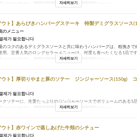
자세히보기
간
2023년 5월 9일 ~
주문 수량 제한
1 ~ 12
좌석 카테고리
Take-out
ウト】あらびきハンバーグステーキ 特製デミグラスソース(18
統のメニュー
 결제가 필요합니다
慢のコクのあるデミグラスソースと共に味わうハンバーグは、粗挽きで
使用。定番人気のロングセラーメニューは、何度も食べたくなる1品で
자세히보기
간
2023년 5월 9일 ~
주문 수량 제한
1 ~ 12
좌석 카테고리
Take-out
ウト】厚切りやまと豚のソテー ジンジャーソース(150g) 
 결제가 필요합니다
ークソテーに、生姜たっぷりのジンジャーソースでボリュームのある1
자세히보기
간
2023년 5월 9일 ~
주문 수량 제한
1 ~ 12
좌석 카테고리
Take-out
アウト】赤ワインで蒸しあげた牛頬のシチュー
 결제가 필요합니다