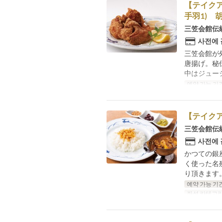
【テイクア
手羽1) 
三笠会館伝
사전에
三笠会館が
唐揚げ。秘
中はジュー
예약 가능 기
【テイク
三笠会館伝
사전에
かつての銀
く使った名
り頂きます
예약 가능 기
좌석 카테고