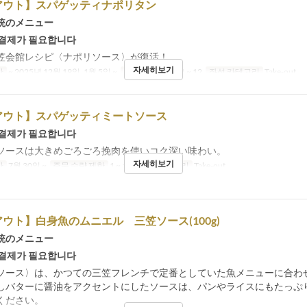
アウト】スパゲッティナポリタン
統のメニュー
 결제가 필요합니다
笠会館レシピ〈ナポリソース〉が復活！
자세히보기
간
~ 2025년 12월 19일, 1월 5일 ~
주문 수량 제한
1 ~ 12
좌석 카테고리
Take-out
アウト】スパゲッティミートソース
 결제가 필요합니다
ソースは大きめごろごろ挽肉を使いコク深い味わい。
자세히보기
간
7월 30일 ~
주문 수량 제한
1 ~ 12
좌석 카테고리
Take-out
ウト】白身魚のムニエル 三笠ソース(100g)
統のメニュー
 결제가 필요합니다
ソース〉は、かつての三笠フレンチで定番としていた魚メニューに合わ
しバターに醤油をアクセントにしたソースは、パンやライスにもたっぷ
ください。