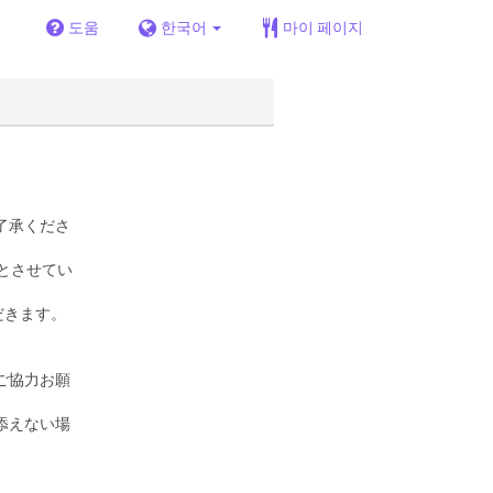
도움
한국어
마이 페이지
了承くださ
とさせてい
だきます。
ご協力お願
添えない場