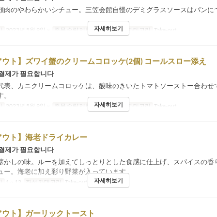
頰肉のやわらかいシチュー。三笠会館自慢のデミグラスソースはパンに
。
자세히보기
간
2023년 5월 9일 ~
주문 수량 제한
1 ~ 12
좌석 카테고리
Take-out
ウト】ズワイ蟹のクリームコロッケ(2個) コールスロー添え
 결제가 필요합니다
代表、カニクリームコロッケは、酸味のきいたトマトソーストー合わせ
す。
자세히보기
간
2023년 5월 9일 ~
주문 수량 제한
1 ~ 12
좌석 카테고리
Take-out
アウト】海老ドライカレー
 결제가 필요합니다
懐かしの味。ルーを加えてしっとりとした食感に仕上げ、スパイスの香
ュー。海老に加え彩り野菜が入っています。
자세히보기
한
1 ~ 12
좌석 카테고리
Take-out
アウト】ガーリックトースト