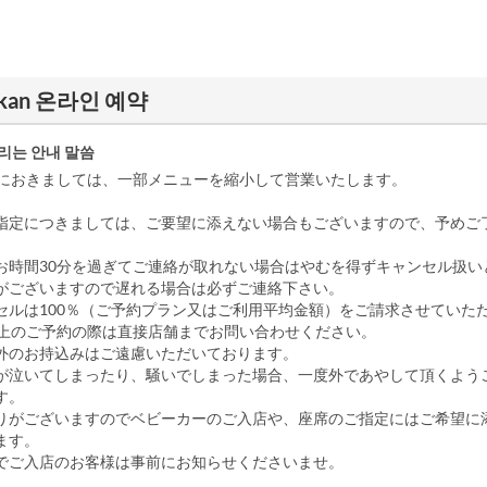
Kaikan 온라인 예약
리는 안내 말씀
1/4におきましては、一部メニューを縮小して営業いたします。
指定につきましては、ご要望に添えない場合もございますので、予めご
お時間30分を過ぎてご連絡が取れない場合はやむを得ずキャンセル扱い
がございますので遅れる場合は必ずご連絡下さい。
セルは100％（ご予約プラン又はご利用平均金額）をご請求させていた
以上のご予約の際は直接店舗までお問い合わせください。
外のお持込みはご遠慮いただいております。
が泣いてしまったり、騒いでしまった場合、一度外であやして頂くよう
す。
りがございますのでベビーカーのご入店や、座席のご指定にはご希望に
ます。
でご入店のお客様は事前にお知らせくださいませ。