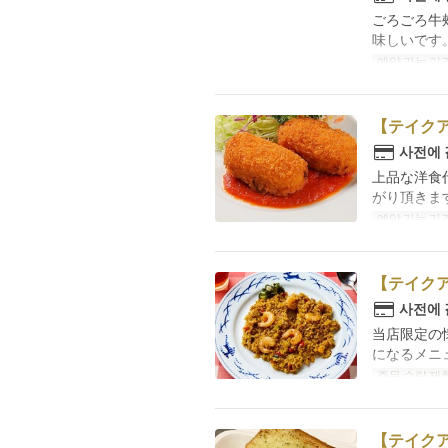
ごろごろ牛
味しいです
예약 가능 기
【テイクア
사전에
上品な洋食
がり頂きま
예약 가능 기
【テイク
사전에
当店限定の
になるメニ
주문 수량 제
【テイク