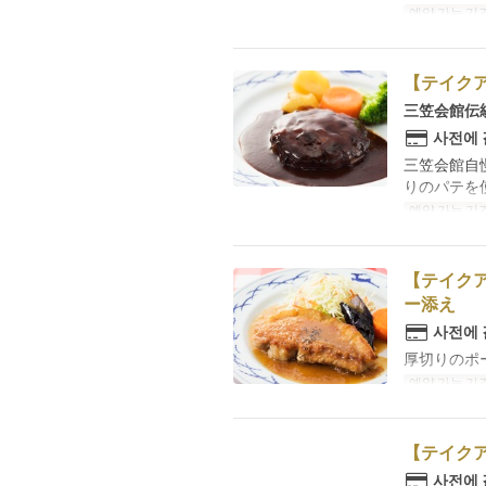
예약 가능 기
【テイクア
三笠会館伝
사전에
三笠会館自
りのパテを
예약 가능 기
【テイクア
ー添え
사전에
厚切りのポ
예약 가능 기
【テイク
사전에