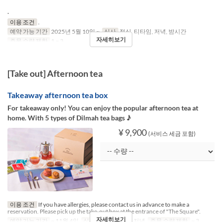
.
이용 조건
.
예약 가능 기간
2025년 5월 10일 ~
식사
점심, 티타임, 저녁, 밤시간
자세히보기
주문 수량 제한
1 ~ 3
[Take out] Afternoon tea
Takeaway afternoon tea box
For takeaway only! You can enjoy the popular afternoon tea at
home. With 5 types of Dilmah tea bags ♪
¥ 9,900
(서비스 세금 포함)
이용 조건
If you have allergies, please contact us in advance to make a
reservation. Please pick up the take-out box at the entrance of "The Square".
자세히보기
예약 가능 기간
~ 11월 4일
식사
점심, 티타임, 저녁
주문 수량 제한
~ 3