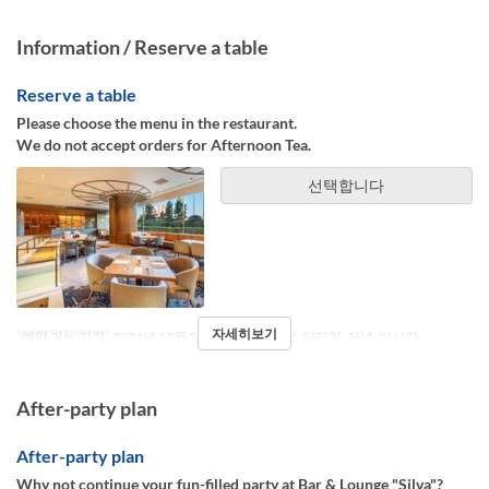
Information / Reserve a table
Reserve a table
Please choose the menu in the restaurant.
We do not accept orders for Afternoon Tea.
선택합니다
자세히보기
예약 가능 기간
2024년 12월 26일 ~
식사
점심, 티타임, 저녁, 밤시간
After-party plan
After-party plan
Why not continue your fun-filled party at Bar & Lounge "Silva"?