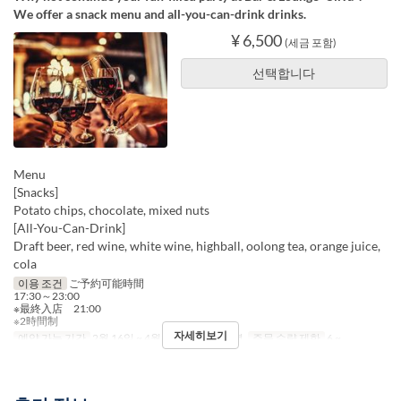
We offer a snack menu and all-you-can-drink drinks.
¥ 6,500
(세금 포함)
선택합니다
Menu
[Snacks]
Potato chips, chocolate, mixed nuts
[All-You-Can-Drink]
Draft beer, red wine, white wine, highball, oolong tea, orange juice,
cola
이용 조건
ご予約可能時間
17:30～23:00
※最終入店 21:00
※2時間制
자세히보기
예약 가능 기간
2월 16일 ~ 4월 28일
식사
저녁
주문 수량 제한
6 ~