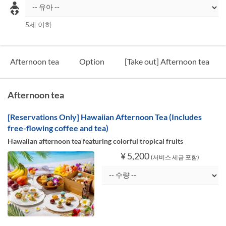
5세 이하
Afternoon tea
Option
[Take out] Afternoon tea
Afternoon tea
[Reservations Only] Hawaiian Afternoon Tea (Includes
free-flowing coffee and tea)
Hawaiian afternoon tea featuring colorful tropical fruits
¥ 5,200
(서비스 세금 포함)