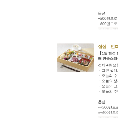
옵션
+500엔으로
+600엔으로
예약 가능 기
점심 번화－
【1일 한정 
배 만족스러
전채 4종 모
・그린 샐러
・오늘의 수
・오늘의 생
・오늘의 고
・오늘의 주
옵션
※+500엔으
※+600엔으