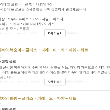
칵테일 포함 – 버진 벨리니 (1인 1잔)
 시럽에 논알코올 스파클링을 더해 상큼하게 완성했습니다.
아삼 / 프루티 루이보스 / 오리지널 아이스티
 아이스 커피 / 카페라테 (핫 / 아이스)
/ 애플 주스 / 우롱차
자세히보기
간
5월 16일 ~ 8월 31일
식사
티타임, 저녁
주문 수량 제한
1 ~
지복의 복숭아～글라스・피레・아・라・페쉐～세트
]
는 청량 음료
장] 신선한 복숭아의 빙수에 연유의 단맛을 거듭, 라임의 가죽으로 상쾌한 
바삭한 슈트로이젤과 라즈베리 아이스를 넣어 마무리에 라즈베리 추일을 곁
일품입니다.
자세히보기
간
5월 16일 ~ 8월 31일
식사
점심, 티타임, 저녁
주문 수량 제한
1 ~
말차의 화빙～글라스・피레・오・마챠～세트
]
는 청량 음료