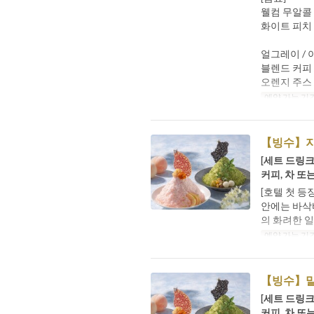
웰컴 무알콜 
화이트 피치
얼그레이 / 
블렌드 커피 /
오렌지 주스 
예약 가능 기
【빙수】
[세트 드링크
커피, 차 또
[호텔 첫 등
안에는 바삭
의 화려한 
예약 가능 기
【빙수】
[세트 드링크
커피, 차 또