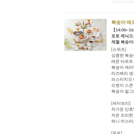
예약 가능 기
복숭아 애프
【14:00~1
포토 제닉으
제철 복숭아
[스위츠]
상큼한 복숭
레몬 타르트
복숭아 캐러
라즈베리 생
피스타치오 
오렌지 스콘
복숭아 얼그
[세이보리]
차가운 단호
저온 조리한
허니 머스터
[음료]