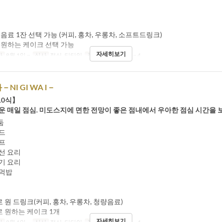
 음료 1잔 선택 가능 (커피, 홍차, 우롱차, 소프트드링크)
 원하는 케이크 선택 가능
자세히보기
간
8월 1일 ~
식사
점심, 티타임
주문 수량 제한
1 ~ 4
NI GI WA I－
10식】
운 매일 점심. 미도스지에 면한 전망이 좋은 점내에서 우아한 점심 시간을 
둠
드
프
선 요리
기 요리
먹밥
로 원 드링크(커피, 홍차, 우롱차, 청량음료)
로 원하는 케이크 1개
자세히보기