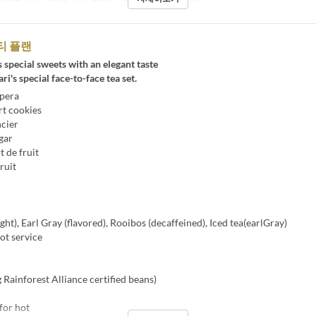
간
8월 1일 ~
식사
점심, 티타임
주문 수량 제한
1 ~ 4
티 플랜
s special sweets with an elegant taste
ri's special face-to-face tea set.
pera
t cookies
cier
gar
 de fruit
ruit
ght), Earl Gray (flavored), Rooibos (decaffeined), Iced tea(earlGray)
pot service
Rainforest Alliance certified beans)
 for hot