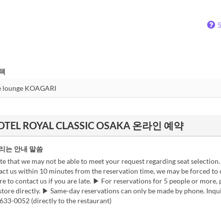
택
- HOTEL ROYAL CLASSIC OSAKA 온라인 예약
리는 안내 말씀
e that we may not be able to meet your request regarding seat selection.
ct us within 10 minutes from the reservation time, we may be forced to 
re to contact us if you are late. ▶ For reservations for 5 people or more, 
store directly. ▶ Same-day reservations can only be made by phone. Inqui
33-0052 (directly to the restaurant)