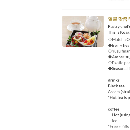
예약 가능 기
얼굴 맞춤 
Pastry chef'
This is Koaga
◇Matcha O
◆Berry hear
◇Yuzu finan
◆Amber su
◇Exotic part
◆Seasonal f
drinks
Black tea
Assam (strai
*Hot tea is 
coffee
・Hot (using 
・Ice
*Free refills