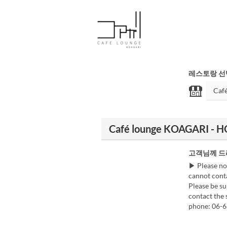
레스토랑 선
Café lounge KOAGARI 
고객님께 드
▶ Please not
cannot conta
Please be su
contact the 
phone: 06-66