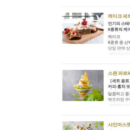
케이크 세
인기의 스테
8종류의 케이
케이크
8종류 중 선
당일 판매 상
예약 가능 기
스완 파르
［세트 음료
커피·홍차 
달콤하고 풍
백조처럼 우
예약 가능 기
샤인머스켓 