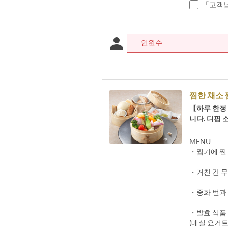
「고객님
찜한 채소
【하루 한정 
니다. 디핑
MENU
・찜기에 찐 
・거친 간 무
・중화 번과
・발효 식품 
(매실 요거트