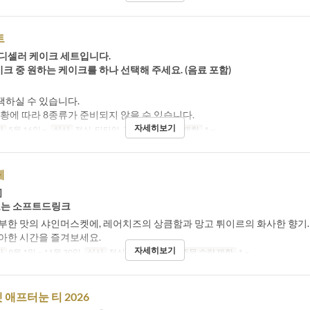
트
디셀러 케이크 세트입니다.
크 중 원하는 케이크를 하나 선택해 주세요. (음료 포함)
택하실 수 있습니다.
황에 따라 8종류가 준비되지 않을 수 있습니다.
자세히보기
간
5월 16일 ~
식사
점심, 티타임, 저녁
주문 수량 제한
1 ~
페
］
또는 소프트드링크
부한 맛의 샤인머스켓에, 레어치즈의 상큼함과 망고 튀이르의 화사한 향기.
아한 시간을 즐겨보세요.
자세히보기
간
9월 1일 ~ 11월 30일
식사
점심, 티타임, 저녁
주문 수량 제한
1 ~
애프터눈 티 2026