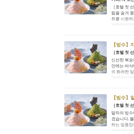
［호텔 첫 
림을 숨겨 
취를 시원하
예약 가능 기
【빙수】지
［호텔 첫 
신선한 복숭
안에는 바삭
의 화려한 
예약 가능 기
【빙수】
［호텔 첫 
말차의 빙수
겼습니다. 
하는 일품입
예약 가능 기