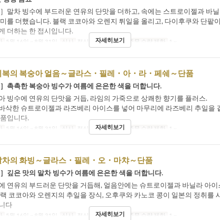
선］말차 빙수에 부드러운 연유의 단맛을 더하고, 속에는 스트로이젤과 바
풍미를 더했습니다. 블랙 코코아와 오렌지 튀일을 올리고, 다이후쿠와 단팥이
게 더하는 한 접시입니다.
자세히보기
간
5월 16일 ~ 8월 31일
식사
점심, 티타임, 저녁
주문 수량 제한
1 ~
복의 복숭아 얼음～글라스・필레・아・라・페쉐～단품
선］촉촉한 복숭아 빙수가 여름에 은은한 색을 더합니다.
아 빙수에 연유의 단맛을 거듭, 라임의 가죽으로 상쾌한 향기를 플러스.
바삭한 슈트로이젤과 라즈베리 아이스를 넣어 마무리에 라즈베리 추일을 곁
일품입니다.
자세히보기
간
5월 16일 ~ 8월 31일
식사
점심, 티타임, 저녁
주문 수량 제한
1 ~
말차의 화빙～글라스・필레・오・마챠～단품
선］깊은 맛의 말차 빙수가 여름에 은은한 색을 더합니다.
에 연유의 부드러운 단맛을 거듭해, 얼음안에는 슈트로이젤과 바닐라 아이
블랙 코코아와 오렌지의 추일을 장식, 오후쿠와 카노코 콩이 일본의 정취를 
니다
자세히보기
간
5월 16일 ~ 8월 31일
식사
점심, 티타임, 저녁
주문 수량 제한
1 ~