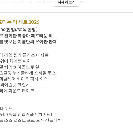
자세히보기
간
2021년 11월 20일 ~
식사
티타임
주문 수량 제한
4 ~
터눈 티 세트 2026
6:00(입점)/30식 한정】
로 진화한 복숭아 애프터눈 티.
를 맛보는 여름만의 우아한 한때
아 라임 젤리 글라스 디저트
 위에 화이트 피치
멜 케이크 아몬드 튀일
초콜릿 누가글라세 스타일 무스
에클레어 화이트 피치 소스
 헤이즐넛 크런치
레이 파운드 케이크
박 수프
 닭가슴살 & 컬러풀 야채 마리네
드 소스 로스트 포크 오픈 샌드위치