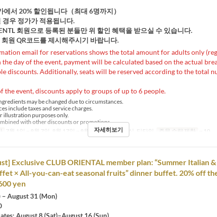
정가에서 20% 할인됩니다（최대 6명까지）
일 경우 정가가 적용됩니다.
ORIENTL 회원으로 등록된 분들만 위 할인 혜택을 받으실 수 있습니다.
시 회원 QR코드를 제시해주시기 바랍니다.
mation email for reservations shows the total amount for adults only (reg
the day of the event, payment will be calculated based on the actual b
le discounts. Additionally, seats will be reserved according to the total 
f the event, discounts apply to groups of up to 6 people.
ngredients may be changed due to circumstances.
ces include taxes and service charges.
r illustration purposes only.
mbined with other discounts or promotions.
자세히보기
간
7월 1일 ~ 8월 7일, 8월 17일 ~ 8월 31일
식사
점심, 티타임
주문 수량 제한
~ 10
ust] Exclusive CLUB ORIENTAL member plan: “Summer Italian 
fet × All-you-can-eat seasonal fruits” dinner buffet. 20% off th
600 yen
) – August 31 (Mon)
0
ates: August 8 (Sat)–August 16 (Sun)