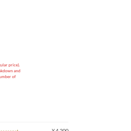
ular price).
reakdown and
number of
¥ 4,200