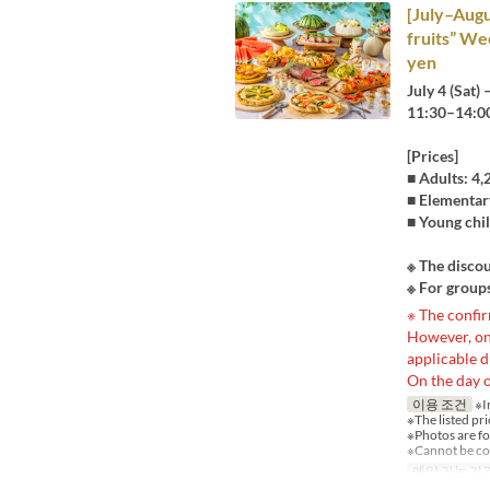
[July–Augu
fruits” We
yen
July 4 (Sat)
11:30–14:0
[Prices]
■ Adults: 4
■ Elementar
■ Young chil
※ The discou
※ For groups
※ The confir
However, on 
applicable d
On the day o
이용 조건
※I
※The listed pri
※Photos are fo
※Cannot be co
예약 가능 기