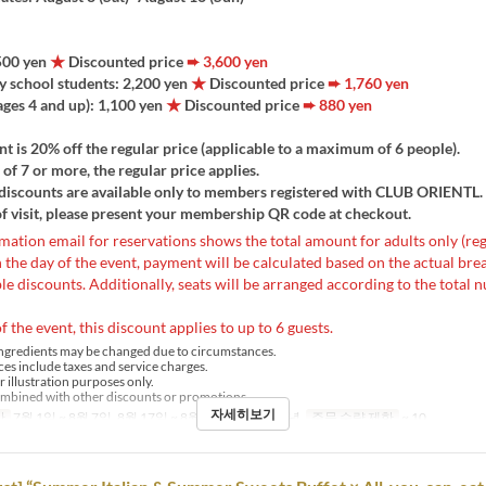
,500 yen
★
Discounted price
➨ 3,600 yen
y school students: 2,200 yen
★
Discounted price
➨ 1,760 yen
ages 4 and up): 1,100 yen
★
Discounted price
➨ 880 yen
t is 20% off the regular price (applicable to a maximum of 6 people).
of 7 or more, the regular price applies.
discounts are available only to members registered with CLUB ORIENTL.
f visit, please present your membership QR code at checkout.
mation email for reservations shows the total amount for adults only (reg
the day of the event, payment will be calculated based on the actual b
le discounts. Additionally, seats will be arranged according to the total 
f the event, this discount applies to up to 6 guests.
ngredients may be changed due to circumstances.
ces include taxes and service charges.
r illustration purposes only.
mbined with other discounts or promotions.
자세히보기
간
7월 1일 ~ 8월 7일, 8월 17일 ~ 8월 31일
식사
저녁
주문 수량 제한
~ 10