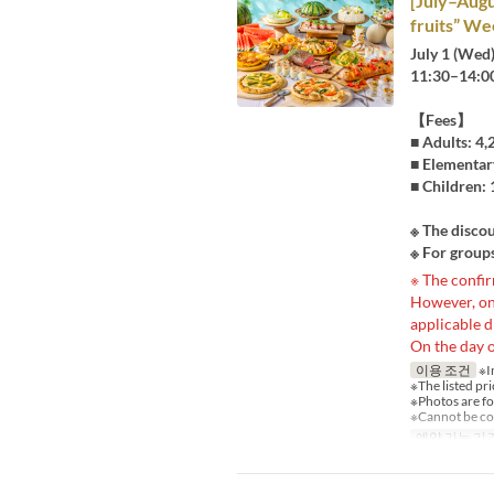
[July–Augu
fruits” We
July 1 (Wed
11:30–14:0
【Fees】
■ Adults: 4
■ Elementar
■ Children: 
※ The discou
※ For groups
※ The confir
However, on 
applicable d
On the day o
이용 조건
※I
※The listed pri
※Photos are fo
※Cannot be co
예약 가능 기