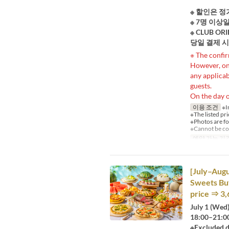
※ 할인은 
※ 7명 이상
※ CLUB 
당일 결제 
※ The confir
However, on 
any applicab
guests.
On the day o
이용 조건
※I
※The listed pri
※Photos are fo
※Cannot be co
예약 가능 기
[July–Aug
Sweets Buf
price ⇒ 3,
July 1 (Wed
18:00–21:0
※Excluded d