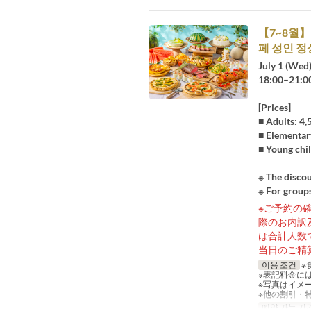
【7~8월】
페 성인 정상
July 1 (Wed
18:00–21:0
[Prices]
■ Adults: 4
■ Elementar
■ Young chil
※ The discou
※ For groups
※ご予約の
際のお内訳
は合計人数
当日のご精
이용 조건
※
※表記料金に
※写真はイメ
※他の割引・
예약 가능 기