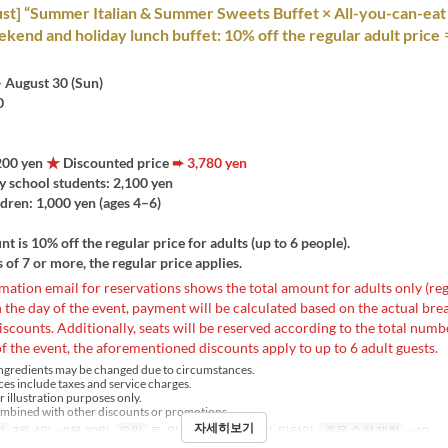
st] “Summer Italian & Summer Sweets Buffet × All-you-can-eat
ekend and holiday lunch buffet: 10% off the regular adult price
 – August 30 (Sun)
0
,200 yen
★
Discounted price
➨ 3,780 yen
y school students: 2,100 yen
dren: 1,000 yen (ages 4–6)
nt is 10% off the regular price for adults (up to 6 people).
 of 7 or more, the regular price applies.
mation email for reservations shows the total amount for adults only (reg
the day of the event, payment will be calculated based on the actual b
iscounts. Additionally, seats will be reserved according to the total numbe
f the event, the aforementioned discounts apply to up to 6 adult guests.
ngredients may be changed due to circumstances.
ces include taxes and service charges.
r illustration purposes only.
mbined with other discounts or promotions.
자세히보기
간
7월 4일 ~ 8월 30일
요일
토, 일, 휴일
식사
점심, 티타임
주문 수량 제한
~ 10