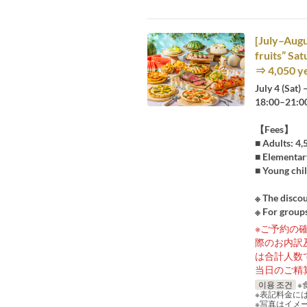
[July–Augu
fruits” Sat
⇒ 4,050 y
July 4 (Sat)
18:00–21:0
【Fees】
■ Adults: 4
■ Elementar
■ Young chil
※ The discou
※ For groups
※ご予約の
際のお内訳
は合計人数
当日のご精
이용 조건
※
※表記料金に
※写真はイメ