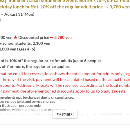
st] “Summer Italian & Summer Sweets Buffet × All-you-can-eat
ekday lunch buffet: 10% off the regular adult price ⇒ 3,780 yen
) – August 31 (Mon)
0
,200 yen
★
Discounted price
➨ 3,780 yen
y school students: 2,100 yen
1,000 yen (ages 4–6)
nt is 10% off the regular price for adults (up to 6 people).
 of 7 or more, the regular price applies.
mation email for reservations shows the total amount for adults only (reg
the day of the visit, payment will be calculated based on the actual bre
iscounts. Additionally, seats will be reserved according to the total numbe
f payment, the aforementioned discounts apply to up to 6 adult guests.
ngredients may be changed due to circumstances.
ces include taxes and service charges.
r illustration purposes only.
mbined with other discounts or promotions.
자세히보기
간
7월 1일 ~ 8월 31일
요일
월, 화, 수, 목, 금
식사
점심, 티타임
주문 수량 제한
~ 1