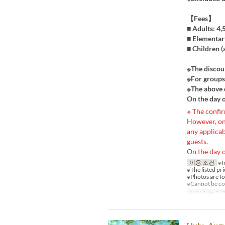
【Fees】
■ Adults: 4
■ Elementar
■ Children (
※The discoun
※For groups 
※The above 
On the day o
※ The confir
However, on 
any applicab
guests.
On the day o
이용 조건
※I
※The listed pri
※Photos are fo
※Cannot be co
예약 가능 기