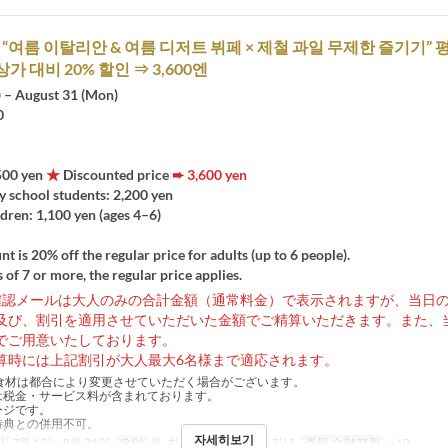
 “여름 이탈리안 & 여름 디저트 뷔페 × 제철 과일 무제한 즐기기” 
가 대비 20% 할인 ⇒ 3,600엔
) – August 31 (Mon)
0
,500 yen
★
Discounted price
➨ 3,600 yen
y school students: 2,200 yen
dren: 1,100 yen (ages 4–6)
nt is 20% off the regular price for adults (up to 6 people).
 of 7 or more, the regular price applies.
確認メールは大人のみの合計金額（通常料金）で表示されますが、当日
及び、割引を適用させていただいた金額でご精算いただきます。また、
でご用意いたしております。
算時には上記割引が大人最大6名様まで適応されます。
食材は都合により変更させていただく場合がございます。
は税金・サービス料が含まれております。
ージです。
特典との併用不可。
자세히보기
간
7월 1일 ~ 8월 31일
요일
월, 화, 수, 목, 금
식사
저녁
주문 수량 제한
~ 10