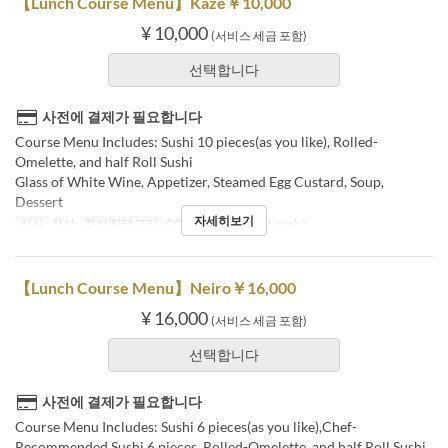
【Lunch Course Menu】Kaze￥10,000
¥ 10,000
(서비스 세금 포함)
선택합니다
사전에 결제가 필요합니다
Course Menu Includes: Sushi 10 pieces(as you like), Rolled-
Omelette, and half Roll Sushi
Glass of White Wine, Appetizer, Steamed Egg Custard, Soup,
Dessert
자세히보기
식사
점심
좌석 카테고리
COUNTER, Table（Lunch）
【Lunch Course Menu】Neiro￥16,000
¥ 16,000
(서비스 세금 포함)
선택합니다
사전에 결제가 필요합니다
Course Menu Includes: Sushi 6 pieces(as you like),Chef-
Recommended Sushi 6 pieces, Rolled-Omelette, and half Roll Sushi