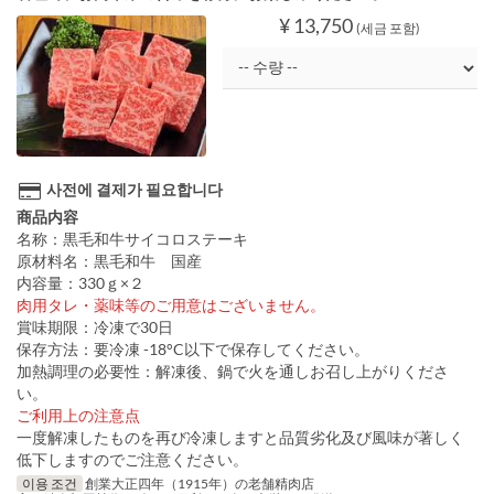
¥ 13,750
(세금 포함)
사전에 결제가 필요합니다
商品内容
名称：黒毛和牛サイコロステーキ
原材料名：黒毛和牛 国産
内容量：330ｇ×２
肉用タレ・薬味等のご用意はございません。
賞味期限：冷凍で30日
保存方法：要冷凍 -18°C以下で保存してください。
加熱調理の必要性：解凍後、鍋で火を通しお召し上がりくださ
い。
ご利用上の注意点
一度解凍したものを再び冷凍しますと品質劣化及び風味が著しく
低下しますのでご注意ください。
이용 조건
創業大正四年（1915年）の老舗精肉店