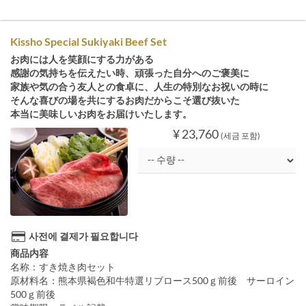
Kissho Special Sukiyaki Beef Set
お肉には人を笑顔にする力がある
感謝の気持ちを伝えたい時、頑張った自分へのご褒美に
家族や気の合う友人との食卓に、人生の特別なお祝いの時に
そんな喜びの場を共にするお肉だからこそ選び抜いた
本当に美味しいお肉をお届けいたします。
¥ 23,760
(세금 포함)
사전에 결제가 필요합니다
商品内容
名称：すき焼き肉セット
原材料名：熊本県褐色和牛特選リブロース500ｇ前後 サーロイン
500ｇ前後