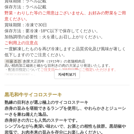
賞味期限：ラベル記載
保存方法：ラベル記載
野菜・わりした等のご用意はございません、お好みの野菜をご用
意ください。
賞味期限：冷凍で30日
保存方法：要冷凍 -18°C以下で保存してください。
加熱調理の必要性：火を通しお召し上がりください。
ご利用上の注意点
一度解凍したものを再び冷凍しますと品質劣化及び風味が著しく
低下しますのでご注意ください。
이용 조건
創業大正四年（1915年）の老舗精肉店
高い精肉加工磁術と確かな目利きの肉の大栄より発送いたします。
・配送日指定について
ご注文日から7日目以降にご指定いただけます。
자세히보기
주문 수량 제한
1 ~
黒毛和牛サイコロステーキ
熟練の目利きが選ぶ極上のサイコロステーキ
赤身の旨みを堪能できるランプを使用し、やわらかさとジューシ
ーさを兼ね備えた逸品。
赤身好きの方にも人気のステーキです。
シンプルながら奥深い味わいで、お酒との相性も抜群。黒胡椒や
岩塩で、お肉本来の旨みを存分にお楽しみください。