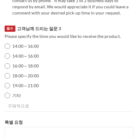
contact us by phone. *It may take 1 to 2 business days to
respond by email. We would appreciate it if you could leave a
comment with your desired pick-up time in your request.
고객님께 드리는 질문 3
필수
Please specify the time you would like to receive the product.
14:00～16:00
14:00～16:00
16:00～18:00
18:00～20:00
19:00～21:00
기타
특별 요청