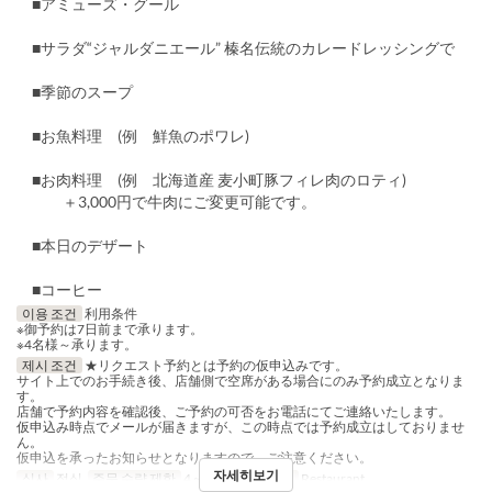
■アミューズ・グール
■サラダ“ジャルダニエール” 榛名伝統のカレードレッシングで
■季節のスープ
■お魚料理 (例 鮮魚のポワレ)
■お肉料理 (例 北海道産 麦小町豚フィレ肉のロティ)
＋3,000円で牛肉にご変更可能です。
■本日のデザート
■コーヒー
이용 조건
利用条件
※御予約は7日前まで承ります。
※4名様～承ります。
제시 조건
★リクエスト予約とは予約の仮申込みです。
サイト上でのお手続き後、店舗側で空席がある場合にのみ予約成立となりま
す。
店舗で予約内容を確認後、ご予約の可否をお電話にてご連絡いたします。
仮申込み時点でメールが届きますが、この時点では予約成立はしておりませ
ん。
仮申込を承ったお知らせとなりますので、ご注意ください。
자세히보기
식사
점심
주문 수량 제한
4 ~
좌석 카테고리
Restaurant