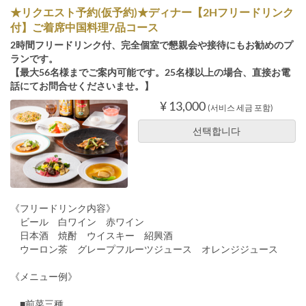
★リクエスト予約(仮予約)★ディナー【2Hフリードリンク
付】ご着席中国料理7品コース
2時間フリードリンク付、完全個室で懇親会や接待にもお勧めのプ
ランです。
【最大56名様までご案内可能です。25名様以上の場合、直接お電
話にてお問合せくださいませ。】
¥ 13,000
(서비스 세금 포함)
선택합니다
《フリードリンク内容》
ビール 白ワイン 赤ワイン
日本酒 焼酎 ウイスキー 紹興酒
ウーロン茶 グレープフルーツジュース オレンジジュース
《メニュー例》
■前菜三種