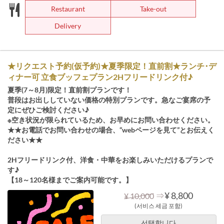
Restaurant
Take-out
Delivery
★リクエスト予約(仮予約)★夏季限定！直前割★ランチ･デ
ィナー可 立食ブッフェプラン2Hフリードリンク付♪
夏季(7～8月)限定！直前割プランです！
普段はお出ししていない価格の特別プランです。急なご宴席の予
定にぜひご検討ください♪
※空き状況が限られているため、お早めにお問い合わせください。
★★お電話でお問い合わせの場合、“webページを見て”とお伝えく
ださい★★
2Hフリードリンク付、洋食・中華をお楽しみいただけるプランで
す♪
【18～120名様までご案内可能です。】
⇒
¥ 8,800
¥ 10,000
(서비스 세금 포함)
선택합니다