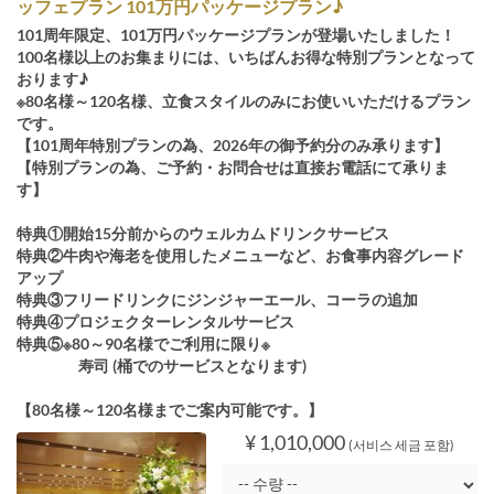
ッフェプラン 101万円パッケージプラン♪
101周年限定、101万円パッケージプランが登場いたしました！
100名様以上のお集まりには、いちばんお得な特別プランとなって
おります♪
※80名様～120名様、立食スタイルのみにお使いいただけるプラン
です。
【101周年特別プランの為、2026年の御予約分のみ承ります】
【特別プランの為、ご予約・お問合せは直接お電話にて承りま
す】
特典①開始15分前からのウェルカムドリンクサービス
特典②牛肉や海老を使用したメニューなど、お食事内容グレード
アップ
特典③フリードリンクにジンジャーエール、コーラの追加
特典④プロジェクターレンタルサービス
特典⑤※80～90名様でご利用に限り※
寿司 (桶でのサービスとなります)
【80名様～120名様までご案内可能です。】
¥ 1,010,000
(서비스 세금 포함)