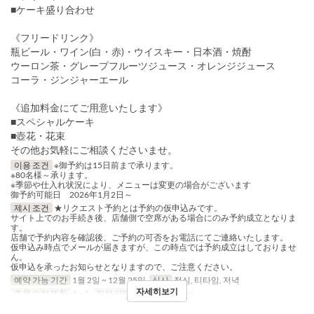
■ケーキ盛り合わせ
《フリードリンク》
瓶ビール・ワイン(白・赤)・ウイスキー・日本酒・焼酎
ウーロン茶・グレープフルーツジュース・オレンジジュース
コーラ・ジンジャーエール
《追加料金にてご用意いたします》
■スペシャルケーキ
■壺花・花束
その他お気軽にご相談くださいませ。
이용 조건
※御予約は15日前まで承ります。
※80名様～承ります。
※季節や仕入れ状況により、メニューは変更の場合がございます
御予約可能日 2026年1月2日～
제시 조건
★リクエスト予約とは予約の仮申込みです。
サイト上でのお手続き後、店舗側で空席がある場合にのみ予約成立となりま
す。
店舗で予約内容を確認後、ご予約の可否をお電話にてご連絡いたします。
仮申込み時点でメールが届きますが、この時点では予約成立はしておりませ
ん。
仮申込を承ったお知らせとなりますので、ご注意ください。
예약 가능 기간
1월 2일 ~ 12월 25일
식사
점심, 티타임, 저녁
자세히보기
주문 수량 제한
1 ~ 1
좌석 카테고리
Restaurant