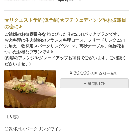
주문 수량 제한
20 ~
좌석 카테고리
Restaurant
★リクエスト予約(仮予約)★プチウェディングやお披露目
の会に♪
ご結婚のお披露目会などにぴったりの2.5Hパックプランです。
お肉料理は牛肉確約のフランス料理コース、フリードリンク2.5H
に加え、乾杯用スパークリングワイン、高砂テーブル、装飾花も
ついたお得なプランです♪
(内容のアレンジやグレードアップも可能でございます。ご相談く
ださいませ。)
¥ 30,000
(서비스 세금 포함)
선택합니다
《内容》
〇乾杯用スパークリングワイン