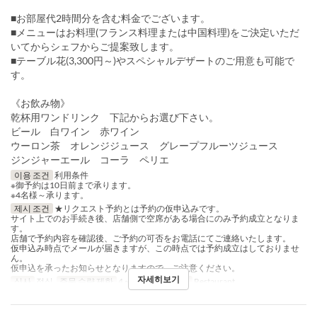
■お部屋代2時間分を含む料金でございます。
■メニューはお料理(フランス料理または中国料理)をご決定いただ
いてからシェフからご提案致します。
■テーブル花(3,300円～)やスペシャルデザートのご用意も可能で
す。
《お飲み物》
乾杯用ワンドリンク 下記からお選び下さい。
ビール 白ワイン 赤ワイン
ウーロン茶 オレンジジュース グレープフルーツジュース
ジンジャーエール コーラ ペリエ
이용 조건
利用条件
※御予約は10日前まで承ります。
※4名様～承ります。
제시 조건
★リクエスト予約とは予約の仮申込みです。
サイト上でのお手続き後、店舗側で空席がある場合にのみ予約成立となりま
す。
店舗で予約内容を確認後、ご予約の可否をお電話にてご連絡いたします。
仮申込み時点でメールが届きますが、この時点では予約成立はしておりませ
ん。
仮申込を承ったお知らせとなりますので、ご注意ください。
자세히보기
식사
점심
주문 수량 제한
4 ~
좌석 카테고리
Restaurant