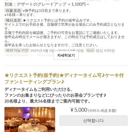
別途：デザートのグレードアップ ＋1,100円～
이용 조건
※御予約は5日前まで承ります。
※5名様～承ります。
제시 조건
★リクエスト予約とは予約の仮申込みです。
サイト上でのお手続き後、店舗側で空席がある場合にのみ予約成立となりま
す。
店舗で予約内容を確認後、ご予約の可否をお電話にてご連絡いたします。
仮申込み時点でメールが届きますが、この時点では予約成立はしておりませ
ん。
仮申込を承ったお知らせとなりますので、ご注意ください。
예약 가능 기간
2025년 4월 1일 ~ 2025년 9월 10일
식사
점심, 티타임
자세히보기
주문 수량 제한
5 ~
좌석 카테고리
Restaurant
★リクエスト予約(仮予約)★ディナータイム可♪ケーキ付
ファンミーティングプラン♪
ディナータイムもご利用いただける、
ファンのお集まりなどにぴったりのお茶会プランです♪
20名様より、最大56名様までご案内可能です。
¥ 5,000
(서비스 세금 포함)
선택합니다