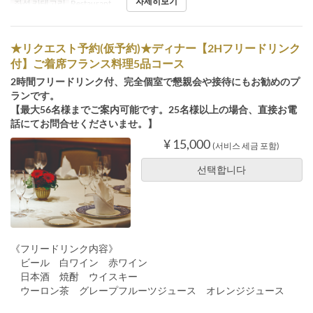
자세히보기
좌석 카테고리
Restaurant
★リクエスト予約(仮予約)★ディナー【2Hフリードリンク
付】ご着席フランス料理5品コース
2時間フリードリンク付、完全個室で懇親会や接待にもお勧めのプ
ランです。
【最大56名様までご案内可能です。25名様以上の場合、直接お電
話にてお問合せくださいませ。】
¥ 15,000
(서비스 세금 포함)
선택합니다
《フリードリンク内容》
ビール 白ワイン 赤ワイン
日本酒 焼酎 ウイスキー
ウーロン茶 グレープフルーツジュース オレンジジュース