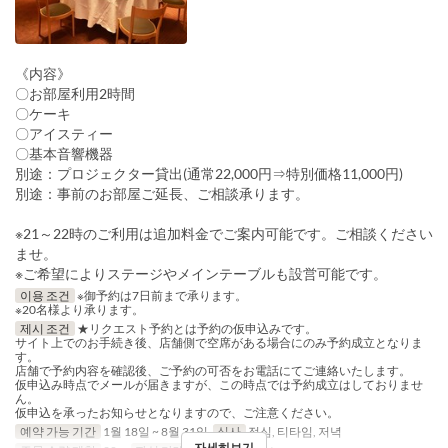
《内容》
〇お部屋利用2時間
〇ケーキ
〇アイスティー
〇基本音響機器
別途：プロジェクター貸出(通常22,000円⇒特別価格11,000円)
別途：事前のお部屋ご延長、ご相談承ります。
※21～22時のご利用は追加料金でご案内可能です。ご相談ください
ませ。
※ご希望によりステージやメインテーブルも設営可能です。
이용 조건
※御予約は7日前まで承ります。
※20名様より承ります。
제시 조건
★リクエスト予約とは予約の仮申込みです。
サイト上でのお手続き後、店舗側で空席がある場合にのみ予約成立となりま
す。
店舗で予約内容を確認後、ご予約の可否をお電話にてご連絡いたします。
仮申込み時点でメールが届きますが、この時点では予約成立はしておりませ
ん。
仮申込を承ったお知らせとなりますので、ご注意ください。
예약 가능 기간
1월 18일 ~ 8월 31일
식사
점심, 티타임, 저녁
자세히보기