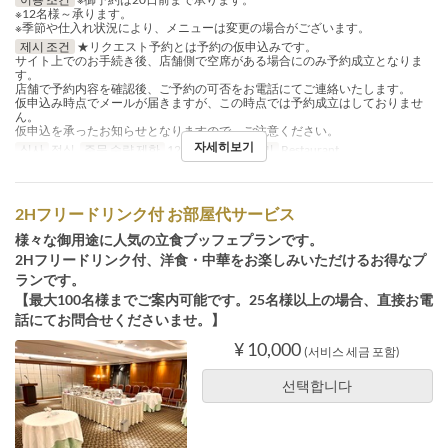
※12名様～承ります。
※季節や仕入れ状況により、メニューは変更の場合がございます。
제시 조건
★リクエスト予約とは予約の仮申込みです。
サイト上でのお手続き後、店舗側で空席がある場合にのみ予約成立となりま
す。
店舗で予約内容を確認後、ご予約の可否をお電話にてご連絡いたします。
仮申込み時点でメールが届きますが、この時点では予約成立はしておりませ
ん。
仮申込を承ったお知らせとなりますので、ご注意ください。
자세히보기
식사
점심
주문 수량 제한
12 ~
좌석 카테고리
Restaurant
2Hフリードリンク付 お部屋代サービス
様々な御用途に人気の立食ブッフェプランです。
2Hフリードリンク付、洋食・中華をお楽しみいただけるお得なプ
ランです。
【最大100名様までご案内可能です。25名様以上の場合、直接お電
話にてお問合せくださいませ。】
¥ 10,000
(서비스 세금 포함)
선택합니다