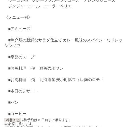
ウーロン茶 グレープフルーツジュース オレンジジュース
ジンジャーエール コーラ ペリエ
《メニュー例》
■アミューズ
■魚介類の新鮮なサラダ仕立て カレー風味のスパイシーなドレッ
シングで
■季節のスープ
■お魚料理 (例 鮮魚のポワレ
■お肉料理 (例 北海道産 麦小町豚フィレ肉のロティ
■本日のデザート
■パン
■コーヒー
이용 조건
※御予約は10日前まで承ります。
※6名様～承ります。