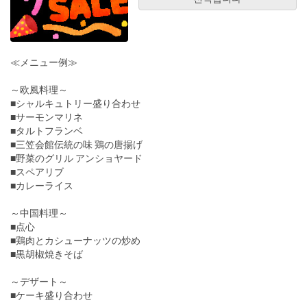
≪メニュー例≫
～欧風料理～
■シャルキュトリー盛り合わせ
■サーモンマリネ
■タルトフランベ
■三笠会館伝統の味 鶏の唐揚げ
■野菜のグリル アンショヤード
■スペアリブ
■カレーライス
～中国料理～
■点心
■鶏肉とカシューナッツの炒め
■黒胡椒焼きそば
～デザート～
■ケーキ盛り合わせ