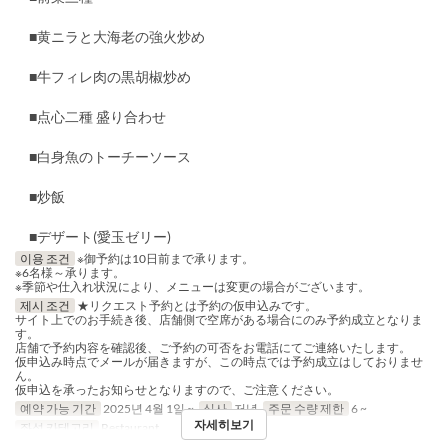
■黄ニラと大海老の強火炒め
■牛フィレ肉の黒胡椒炒め
■点心二種 盛り合わせ
■白身魚のトーチーソース
■炒飯
■デザート(愛玉ゼリー)
이용 조건
※御予約は10日前まで承ります。
※6名様～承ります。
※季節や仕入れ状況により、メニューは変更の場合がございます。
제시 조건
★リクエスト予約とは予約の仮申込みです。
サイト上でのお手続き後、店舗側で空席がある場合にのみ予約成立となりま
す。
店舗で予約内容を確認後、ご予約の可否をお電話にてご連絡いたします。
仮申込み時点でメールが届きますが、この時点では予約成立はしておりませ
ん。
仮申込を承ったお知らせとなりますので、ご注意ください。
예약 가능 기간
2025년 4월 1일 ~
식사
저녁
주문 수량 제한
6 ~
자세히보기
좌석 카테고리
Restaurant