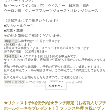
《フリードリンク》
瓶ビール・ワイン(白・赤)・ウイスキー・日本酒・焼酎
ウーロン茶・グレープフルーツジュース・オレンジジュース
《追加料金にてご用意いたします》
■スペシャルケーキ
■壺花・花束
その他お気軽にご相談くださいませ。
이용 조건
※御予約は10日前まで承ります。
※20名様～承ります。
※季節や仕入れ状況により、メニューは変更の場合がございます
御予約可能日 2025年1月2日～
제시 조건
★リクエスト予約とは予約の仮申込みです。
サイト上でのお手続き後、店舗側で空席がある場合にのみ予約成立となりま
す。
店舗で予約内容を確認後、ご予約の可否をお電話にてご連絡いたします。
仮申込み時点でメールが届きますが、この時点では予約成立はしておりませ
ん。
仮申込を承ったお知らせとなりますので、ご注意ください。
예약 가능 기간
2025년 1월 2일 ~
식사
점심, 티타임, 저녁
자세히보기
주문 수량 제한
20 ~
좌석 카테고리
Restaurant
★リクエスト予約(仮予約)★ランチ限定【お名前入りプチ
ホールケーキをプレゼント！】フランス料理 お祝いプラ