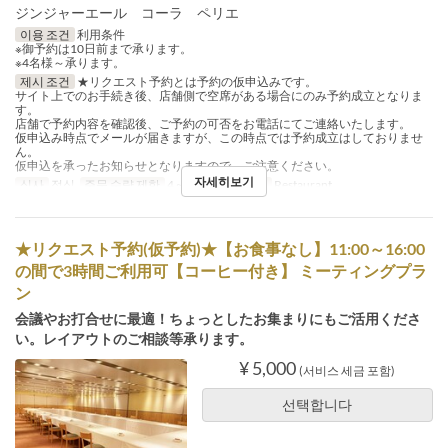
ジンジャーエール コーラ ペリエ
이용 조건
利用条件
※御予約は10日前まで承ります。
※4名様～承ります。
제시 조건
★リクエスト予約とは予約の仮申込みです。
サイト上でのお手続き後、店舗側で空席がある場合にのみ予約成立となりま
す。
店舗で予約内容を確認後、ご予約の可否をお電話にてご連絡いたします。
仮申込み時点でメールが届きますが、この時点では予約成立はしておりませ
ん。
仮申込を承ったお知らせとなりますので、ご注意ください。
자세히보기
식사
점심
주문 수량 제한
4 ~
좌석 카테고리
Restaurant
★リクエスト予約(仮予約)★【お食事なし】11:00～16:00
の間で3時間ご利用可【コーヒー付き】 ミーティングプラ
ン
会議やお打合せに最適！ちょっとしたお集まりにもご活用くださ
い。レイアウトのご相談等承ります。
¥ 5,000
(서비스 세금 포함)
선택합니다