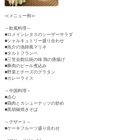
≪メニュー例≫
～欧風料理～
■ロメインレタスのシーザーサラダ
■シャルキュトリー盛り合わせ
■魚介の漁師風マリネ
■タルトフランベ
■三笠会館伝統の味 鶏の唐揚げ
■豚肉のビール煮込み
■野菜とチーズのグラタン
■カレーライス
～中国料理～
■点心
■鶏肉とカシューナッツの炒め
■黒胡椒焼きそば
～デザート～
■ケーキフルーツ盛り合わせ