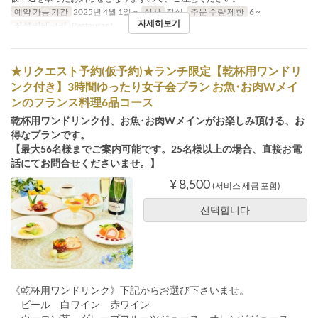
예약 가능 기간
2025년 4월 1일 ~
식사
점심
주문 수량 제한
6 ~
자세히보기
좌석 카테고리
Restaurant
★リクエスト予約(仮予約)★ランチ限定【乾杯用ワンドリ
ンク付き】3時間ゆったり女子会プラン お魚･お肉Wメイ
ンのフランス料理6品コース
乾杯用ワンドリンク付、お魚･お肉Wメインがお楽しみ頂ける、お
得なプランです。
【最大56名様までご案内可能です。25名様以上の場合、直接お電
話にてお問合せくださいませ。】
¥ 8,500
(서비스 세금 포함)
선택합니다
《乾杯用ワンドリンク》下記からお選び下さいませ。
ビール 白ワイン 赤ワイン