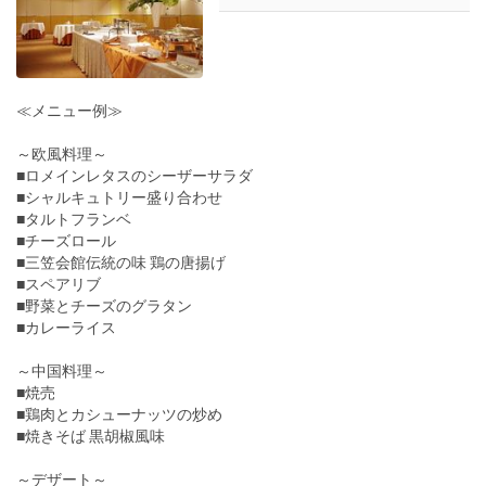
≪メニュー例≫
～欧風料理～
■ロメインレタスのシーザーサラダ
■シャルキュトリー盛り合わせ
■タルトフランベ
■チーズロール
■三笠会館伝統の味 鶏の唐揚げ
■スペアリブ
■野菜とチーズのグラタン
■カレーライス
～中国料理～
■焼売
■鶏肉とカシューナッツの炒め
■焼きそば 黒胡椒風味
～デザート～