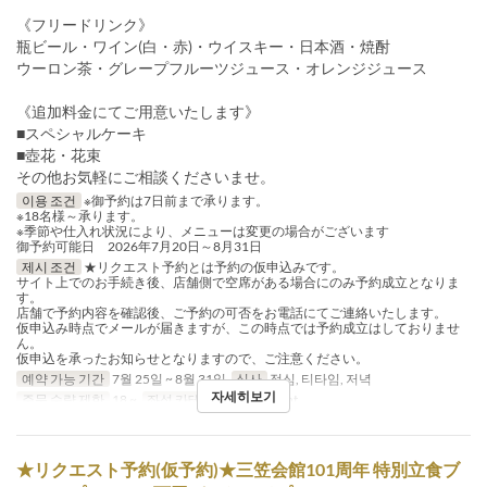
《フリードリンク》
瓶ビール・ワイン(白・赤)・ウイスキー・日本酒・焼酎
ウーロン茶・グレープフルーツジュース・オレンジジュース
《追加料金にてご用意いたします》
■スペシャルケーキ
■壺花・花束
その他お気軽にご相談くださいませ。
이용 조건
※御予約は7日前まで承ります。
※18名様～承ります。
※季節や仕入れ状況により、メニューは変更の場合がございます
御予約可能日 2026年7月20日～8月31日
제시 조건
★リクエスト予約とは予約の仮申込みです。
サイト上でのお手続き後、店舗側で空席がある場合にのみ予約成立となりま
す。
店舗で予約内容を確認後、ご予約の可否をお電話にてご連絡いたします。
仮申込み時点でメールが届きますが、この時点では予約成立はしておりませ
ん。
仮申込を承ったお知らせとなりますので、ご注意ください。
예약 가능 기간
7월 25일 ~ 8월 31일
식사
점심, 티타임, 저녁
자세히보기
주문 수량 제한
18 ~
좌석 카테고리
Restaurant
★リクエスト予約(仮予約)★三笠会館101周年 特別立食ブ