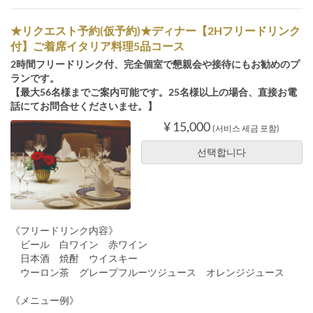
★リクエスト予約(仮予約)★ディナー【2Hフリードリンク
付】ご着席イタリア料理5品コース
2時間フリードリンク付、完全個室で懇親会や接待にもお勧めのプ
ランです。
【最大56名様までご案内可能です。25名様以上の場合、直接お電
話にてお問合せくださいませ。】
¥ 15,000
(서비스 세금 포함)
선택합니다
《フリードリンク内容》
ビール 白ワイン 赤ワイン
日本酒 焼酎 ウイスキー
ウーロン茶 グレープフルーツジュース オレンジジュース
《メニュー例》