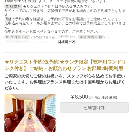
※季節や仕入れ状況により、メニューは変更の場合がございます。
제시 조건
★リクエスト予約とは予約の仮申込みです。
サイト上でのお手続き後、店舗側で空席がある場合にのみ予約成立となりま
す。
店舗で予約内容を確認後、ご予約の可否をお電話にてご連絡いたします。
仮申込み時点でメールが届きますが、この時点では予約成立はしておりませ
ん。
仮申込を承ったお知らせとなりますので、ご注意ください。
예약 가능 기간
2025년 1월 2일 ~
식사
점심
주문 수량 제한
6 ~
자세히보기
좌석 카테고리
Restaurant
★リクエスト予約(仮予約)★ランチ限定【乾杯用ワンドリ
ンク付き】 ご結納・お顔合わせプラン お部屋2時間利用
ご両家の大切なご縁のお祝いを。スタッフが心を込めてお手伝い
いたします。お料理はフランス料理または中国料理からお選びく
ださい。
¥ 8,500
(서비스 세금 포함)
선택합니다