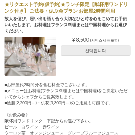
★リクエスト予約(仮予約)★ランチ限定【献杯用ワンドリ
ンク付き】 ご法要・偲ぶ会プラン お部屋2時間利用
故人を偲び、思い出を語り合う大切なひと時を心をこめてお手伝
いいたします。お料理はフランス料理または中国料理からお選び
ください。
¥ 8,500
(서비스 세금 포함)
선택합니다
■お部屋代2時間分を含む料金でございます。
■メニューはお料理(フランス料理または中国料理)をご決定いただ
いてからシェフからご提案致します。
■陰膳(2,200円～)・供花(3,300円～)のご用意も可能です。
《お飲み物》
献杯用ワンドリンク 下記からお選び下さい。
ビール 白ワイン 赤ワイン
ウーロン茶 オレンジジュース グレープフルーツジュース