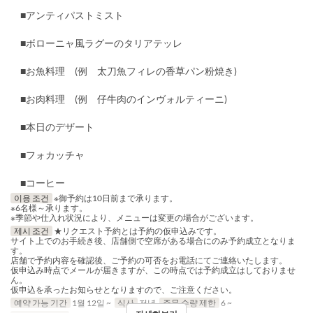
■アンティパストミスト
■ボローニャ風ラグーのタリアテッレ
■お魚料理 (例 太刀魚フィレの香草パン粉焼き)
■お肉料理 (例 仔牛肉のインヴォルティーニ)
■本日のデザート
■フォカッチャ
■コーヒー
이용 조건
※御予約は10日前まで承ります。
※6名様～承ります。
※季節や仕入れ状況により、メニューは変更の場合がございます。
제시 조건
★リクエスト予約とは予約の仮申込みです。
サイト上でのお手続き後、店舗側で空席がある場合にのみ予約成立となりま
す。
店舗で予約内容を確認後、ご予約の可否をお電話にてご連絡いたします。
仮申込み時点でメールが届きますが、この時点では予約成立はしておりませ
ん。
仮申込を承ったお知らせとなりますので、ご注意ください。
예약 가능 기간
1월 12일 ~
식사
저녁
주문 수량 제한
6 ~