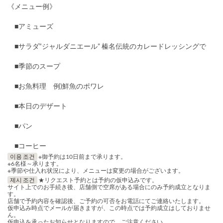
《メニュー例》
■アミューズ
■サラダ“ジャルダニエール” 榛名伝統のカレードレッシングで
■季節のスープ
■お魚料理 例)鮮魚のポワレ
■本日のデザート
■パン
■コーヒー
이용 조건
※御予約は10日前まで承ります。
※6名様～承ります。
※季節や仕入れ状況により、メニューは変更の場合がございます。
제시 조건
★リクエスト予約とは予約の仮申込みです。
サイト上でのお手続き後、店舗側で空席がある場合にのみ予約成立となりま
す。
店舗で予約内容を確認後、ご予約の可否をお電話にてご連絡いたします。
仮申込み時点でメールが届きますが、この時点では予約成立はしておりませ
ん。
仮申込を承ったお知らせとなりますので、ご注意ください。