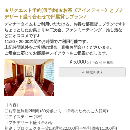
★リクエスト予約(仮予約)★お茶《アイスティー》とプチ
デザート盛り合わせで部屋貸しプラン♪
ディナータイムもご利用いただける、お得な部屋貸しプランです♪
ちょっとしたお集まりや二次会、ファンミーティング、推し活な
どにオススメです♪
11:30～20:00の間のお時間でご利用可能です。
上記時間以外をご希望の場合、直接お問合せくださいませ。
ご用途に応じてお部屋やレイアウトをご提案いたします。
¥ 5,000
(서비스 세금 포함)
선택합니다
《内容》
〇お部屋利用2時間 (30分前より、準備のためのご入館可)
〇アイスティー (1杯)
〇プチデザート盛り合わせ
別途：プロジェクター貸出(通常22,000円⇒特別価格11,000円)