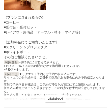
《プランに含まれるもの》
■コーヒー
■受付台・受付セット
■レイアウト用備品（テーブル・椅子・マイク等）
《追加料金にてご用意いたします》
■スクリーン＆プロジェクター
■ホワイトボード
その他ご相談くださいませ。
이용 조건
※御予約は5日前まで承ります。
※11：00～16：00のお時間のなかで御利用くださいませ。
※4名様～承ります。
제시 조건
★リクエスト予約とは予約の仮申込みです。
サイト上でのお手続き後、店舗側で空席がある場合にのみ予約成立となりま
す。
店舗で予約内容を確認後、ご予約の可否をお電話にてご連絡いたします。
仮申込み時点でメールが届きますが、この時点では予約成立はしておりませ
ん。
仮申込を承ったお知らせとなりますので、ご注意ください。
자세히보기
식사
점심, 티타임
주문 수량 제한
4 ~
좌석 카테고리
Restaurant