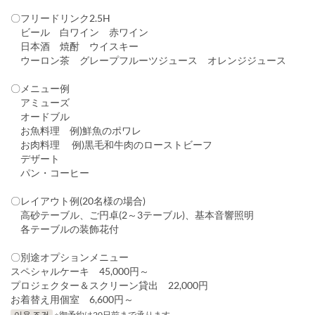
〇フリードリンク2.5H
ビール 白ワイン 赤ワイン
日本酒 焼酎 ウイスキー
ウーロン茶 グレープフルーツジュース オレンジジュース
〇メニュー例
アミューズ
オードブル
お魚料理 例)鮮魚のポワレ
お肉料理 例)黒毛和牛肉のローストビーフ
デザート
パン・コーヒー
〇レイアウト例(20名様の場合)
高砂テーブル、ご円卓(2～3テーブル)、基本音響照明
各テーブルの装飾花付
〇別途オプションメニュー
スペシャルケーキ 45,000円～
プロジェクター＆スクリーン貸出 22,000円
お着替え用個室 6,600円～
이용 조건
※御予約は20日前まで承ります。