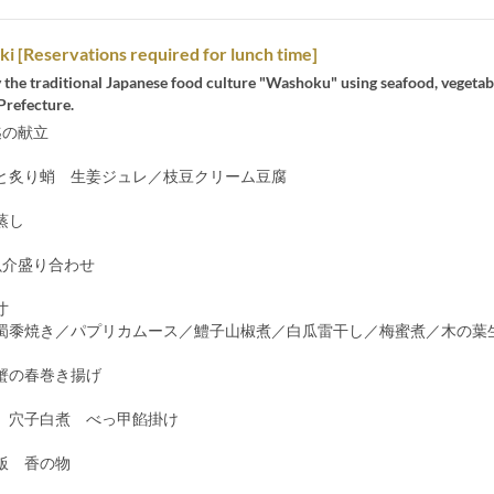
ki [Reservations required for lunch time]
 the traditional Japanese food culture "Washoku" using seafood, vegetab
Prefecture.
1迄の献立
炙り蛸 生姜ジュレ／枝豆クリーム豆腐
蒸し
介盛り合わせ
寸
黍焼き／パプリカムース／鱧子山椒煮／白瓜雷干し／梅蜜煮／木の葉
蟹の春巻き揚げ
穴子白煮 べっ甲餡掛け
飯 香の物