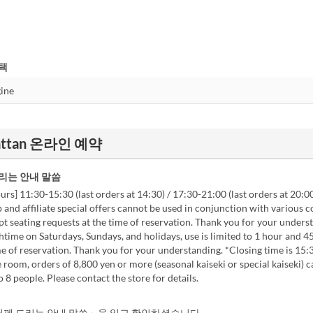
택
nhattan 온라인 예약
리는 안내 말씀
urs] 11:30-15:30 (last orders at 14:30) / 17:30-21:00 (last orders at 20:0
nd affiliate special offers cannot be used in conjunction with various 
t seating requests at the time of reservation. Thank you for your unders
time on Saturdays, Sundays, and holidays, use is limited to 1 hour and 4
e of reservation. Thank you for your understanding. *Closing time is 15:30
 room, orders of 8,800 yen or more (seasonal kaiseki or special kaiseki) 
o 8 people. Please contact the store for details.
께 드리는 안내 말씀」을 읽고 확인하셨습니다