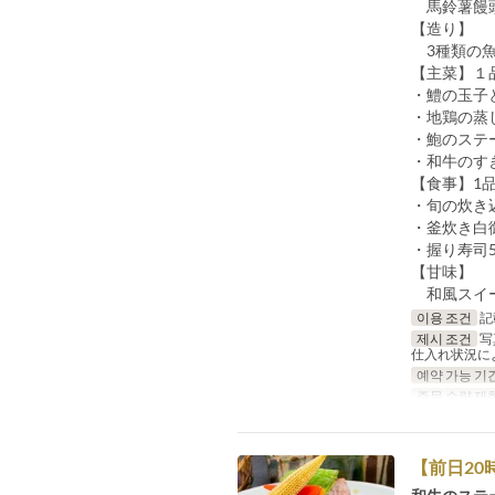
馬鈴薯饅頭
【造り】
3種類の魚
【主菜】１
・鱧の玉子
・地鶏の蒸
・鮑のステー
・和牛のすき
【食事】1
・旬の炊き
・釜炊き白
・握り寿司5
【甘味】
和風スイー
이용 조건
記
제시 조건
写
仕入れ状況に
예약 가능 기
주문 수량 제
【前日2