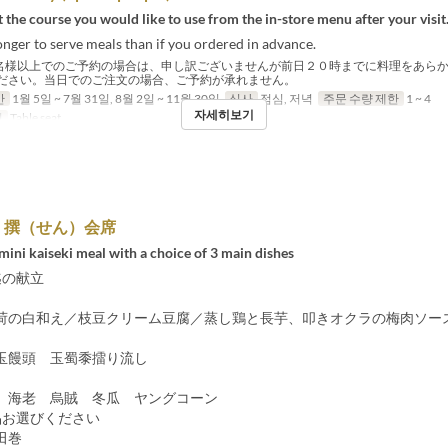
t the course you would like to use from the in-store menu after your visit
 longer to serve meals than if you ordered in advance.
名様以上でのご予約の場合は、申し訳ございませんが前日２０時までに料理をあら
ださい。当日でのご注文の場合、ご予約が承れません。
간
1월 5일 ~ 7월 31일, 8월 2일 ~ 11월 30일
식사
점심, 저녁
주문 수량 제한
1 ~ 4
자세히보기
리
Table seat
】撰（せん）会席
ini kaiseki meal with a choice of 3 main dishes
1迄の献立
の白和え／枝豆クリーム豆腐／蒸し鶏と長芋、叩きオクラの梅肉ソー
饅頭 玉蜀黍擂り流し
海老 烏賊 冬瓜 ヤングコーン
品お選びください
田巻