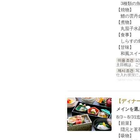
3種類の魚
【焼物】
鱧の雲丹
【煮物】
丸茄子水晶
【食事】
しらすの
【甘味】
和風スイ
이용 조건
記
土日祝は、ご
제시 조건
写
仕入れ状況に
예약 가능 기
【ディナ
メインを選
8/3～8/3
【前菜】
隠元と茗荷
【吸物】