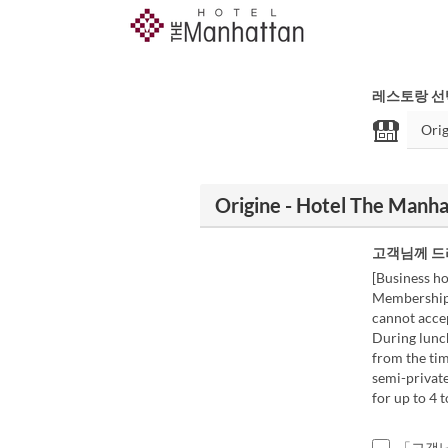
레스토랑 선
Origine - Hotel The Ma
고객님께 드
[Business ho
Membership a
cannot accep
During lunch
from the tim
semi-private
for up to 4 t
「고객님