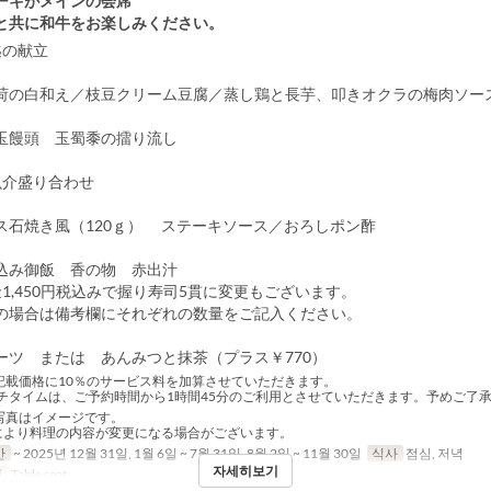
ーキがメインの会席
と共に和牛をお楽しみください。
1迄の献立
の白和え／枝豆クリーム豆腐／蒸し鶏と長芋、叩きオクラの梅肉ソー
饅頭 玉蜀黍の擂り流し
介盛り合わせ
石焼き風（120ｇ） ステーキソース／おろしポン酢
み御飯 香の物 赤出汁
1,450円税込みで握り寿司5貫に変更もございます。
合は備考欄にそれぞれの数量をご記入ください。
ツ または あんみつと抹茶（プラス￥770）
記載価格に10％のサービス料を加算させていただきます。
チタイムは、ご予約時間から1時間45分のご利用とさせていただきます。予めご了
写真はイメージです。
により料理の内容が変更になる場合がございます。
간
~ 2025년 12월 31일, 1월 6일 ~ 7월 31일, 8월 2일 ~ 11월 30일
식사
점심, 저녁
자세히보기
리
Table seat