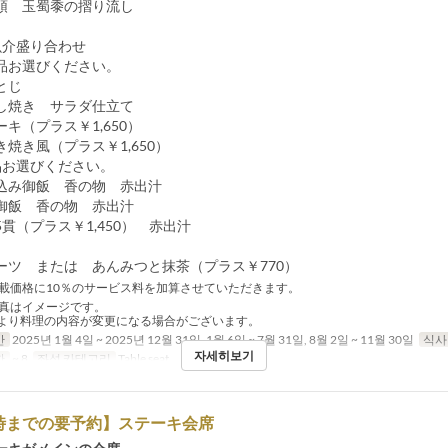
 玉蜀黍の摺り流し
介盛り合わせ
品お選びください。
とじ
し焼き サラダ仕立て
キ（プラス￥1,650）
焼き風（プラス￥1,650）
品お選びください。
込み御飯 香の物 赤出汁
御飯 香の物 赤出汁
貫（プラス￥1,450） 赤出汁
ツ または あんみつと抹茶（プラス￥770）
載価格に10％のサービス料を加算させていただきます。
真はイメージです。
より料理の内容が変更になる場合がございます。
간
2025년 1월 4일 ~ 2025년 12월 31일, 1월 6일 ~ 7월 31일, 8월 2일 ~ 11월 30일
식사
자세히보기
한
~ 8
좌석 카테고리
Table seat
0時までの要予約】ステーキ会席