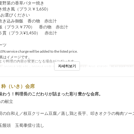
夏野菜の香草バター焼き
焼き風（プラス￥1,650）
品お選びください
炊き込み御飯 香の物 赤出汁
飯（プラス￥770） 香の物 赤出汁
貫（プラス¥1,450） 赤出汁
ーツ
0% service charge will be added to the listed price.
真はイメージです。
より料理の内容が変更になる場合がございます。
자세히보기
간
2025년 7월 1일 ~ 2025년 12월 25일, 1월 5일 ~
식사
점심, 티타임
좌석 카테고리
】粋（いき）会席
味わう！料理長のこだわりが詰まった彩り豊かな会席。
1迄の献立
の白和え／枝豆クリーム豆腐／蒸し鶏と長芋、叩きオクラの梅肉ソー
饅頭 玉蜀黍擂り流し