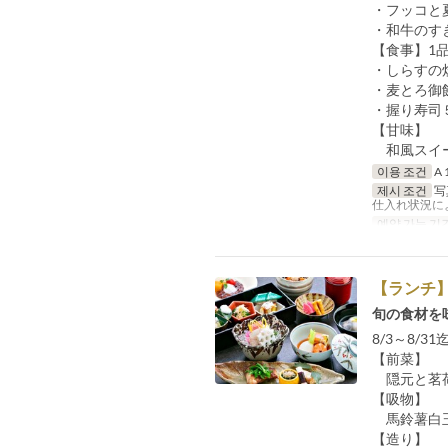
・フッコと
・和牛のすき
【食事】1
・しらすの
・麦とろ御
・握り寿司５
【甘味】
和風スイ
이용 조건
A 1
제시 조건
写
仕入れ状況に
예약 가능 기
【ランチ
旬の食材を
8/3～8/3
【前菜】
隠元と茗荷
【吸物】
馬鈴薯白玉
【造り】