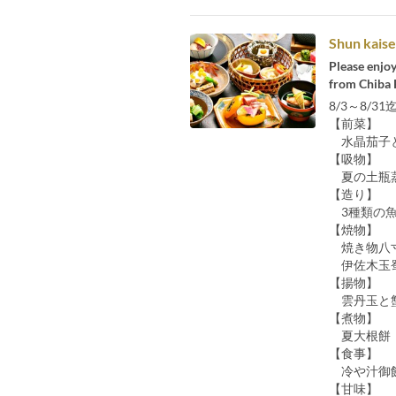
Shun kaise
Please enjoy
from Chiba 
8/3～8/3
【前菜】
水晶茄子と
【吸物】
夏の土瓶
【造り】
3種類の魚
【焼物】
焼き物八
伊佐木玉蜀
【揚物】
雲丹玉と
【煮物】
夏大根餅 
【食事】
冷や汁御
【甘味】