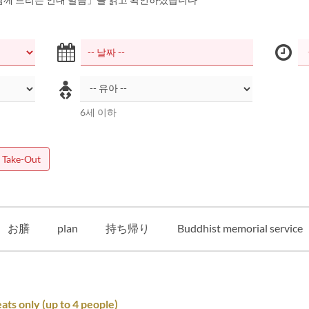
6세 이하
Take-Out
お膳
plan
持ち帰り
Buddhist memorial service
ats only (up to 4 people)