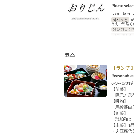
Please selec
It will take
제시 조건
5
うえご連絡く
예약 가능 기
좌석 카테고
코스
【ランチ
Reasonable m
8/3～8/3
【前菜】
隠元と茗荷
【吸物】
馬鈴薯白玉
【旬菜】
琥珀和え 
【主菜】1
・肉豆腐信