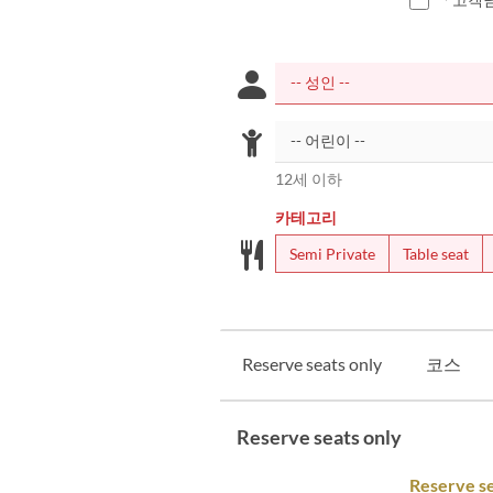
12세 이하
카테고리
Semi Private
Table seat
Reserve seats only
코스
Reserve seats only
Reserve se