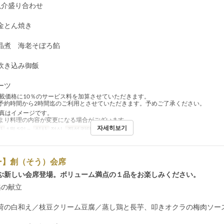
介盛り合わせ
金とん焼き
煮 海老そぼろ餡
炊き込み御飯
ーツ
載価格に10％のサービス料を加算させていただきます。
予約時間から2時間迄のご利用とさせていただきます。予めご了承ください。
真はイメージです。
より料理の内容が変更になる場合がございます。
자세히보기
간
1월 5일 ~
식사
점심
좌석 카테고리
Table seat
ー】創（そう）会席
ぶ新しい会席登場。ボリューム満点の１品をお楽しみください。
1迄の献立
の白和え／枝豆クリーム豆腐／蒸し鶏と長芋、叩きオクラの梅肉ソー