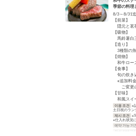
和牛のステ
季節の料理
8/3～8/3
【前菜】
隠元と茗荷
【吸物】
馬鈴薯白玉
【造り】
3種類の魚
【焼物】
和牛ロース
【食事】
旬の炊き込
※追加料金
ご変更の場
【甘味】
和風スイー
이용 조건
※
土日祝のラン
제시 조건
※
※仕入れ状況
예약 가능 기
좌석 카테고