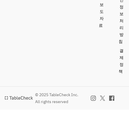
인
・Oolong 
tea
ンク、ラス
보
정
tea
トオーダー
도
보
は開始から
자
처
90分後とな
료
리
ります）
방
ドラフトビ
침
ール、ワイ
ン（スパー
결
クリング、
제
赤、白）
정
キールロワ
책
イヤル、ミ
モザ、ハイ
ボール、ジ
ントニック
© 2025 TableCheck Inc.
モスコミュ
All rights reserved
ール、スク
リュードラ
イバー、レ
モンサワー