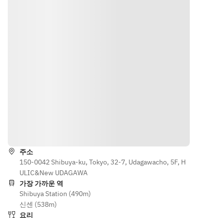
Roast beef 
Roast beef
ラビオリ
スコミュー
■ Dessert 
■ Dessert 
・和牛ラグ
ル
*Contents 
*Contents 
ーソース　
など
are subject 
are subject 
リガトーニ
to change 
to change
・本日パス
お食事メニ
Dame 
Dame 
タ
ュー
Blanche 
Blanche 
・有頭エビ
■シェフか
(vanilla ice 
(vanilla ice 
のペスカト
らのおもて
cream & 
cream & 
ーレ ＋
なし
Belgian 
Belgian 
￥500
・おススメ
chocolate)
chocolate)
■肉料理
おつまみの
・和牛ビー
3種盛り合
 Free 
Free drinks 
길 안내
フシチュー
わせ
drinks for 2 
for 2 hours 
■デザー
（ある日の
hours (last 
(last orders 
주소
ト　当日お
メニュー　
orders 30 
30 minutes 
150-0042 Shibuya-ku, Tokyo, 32-7, Udagawacho, 5F, H
選びいただ
サンプル）
minutes 
before the 
ULIC&New UDAGAWA
けます。
生ハム、パ
before the 
end)
가장 가까운 역
・ダムブラ
テ・ド・カ
end)
・Draft 
Shibuya Station (490m)
ンシュ　
ンパーニ
 ・Draft 
beer ・
신센 (538m)
（バニラア
ュ、カナッ
beer ・
Wine 
요리