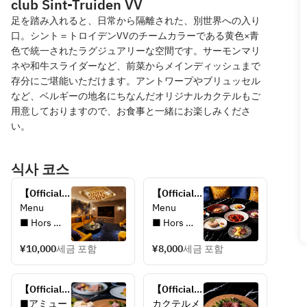
club Sint-Truiden VV
足を踏み入れると、日常から隔離された、別世界への入り
口。シント＝トロイデンVVのチームカラーである黄色×青
色で統一されたラグジュアリーな空間です。サーモンマリ
ネや和牛スライダーなど、前菜からメインディッシュまで
存分にご堪能いただけます。アントワープやブリュッセル
など、ベルギーの地名にちなんだオリジナルカクテルもご
用意しておりますので、お食事と一緒にお楽しみくださ
い。
식사 코스
【Official】
【Official】
個室専用　
大皿パーテ
Menu 
Menu
大皿パーテ
ィープラン 
■ Hors 
■ Hors 
ィープラン 
フリードリ
d'oeuvres
d'oeuvres
フリードリ
ンク付　
¥10,000
세금 포함
¥8,000
세금 포함
prosciutto, 
prosciutto, 
ンク付　 
¥8,000
mortadella, 
mortadella, 
¥10,000
pate de 
pate de 
【Official】
【Official】
campagne, 
campagne, 
女子会専
BAR カクテ
■アミュー
カクテルメ