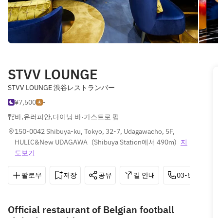
STVV LOUNGE
STVV LOUNGE 渋谷レストランバー
¥7,500
-
바
,
유러피안
,
다이닝 바·가스트로 펍
150-0042 Shibuya-ku, Tokyo, 32-7, Udagawacho, 5F, 
HULIC&New UDAGAWA
(
Shibuya Station에서 490m
)
지
도보기
팔로우
저장
공유
길 안내
03-5990-499
Official restaurant of Belgian football