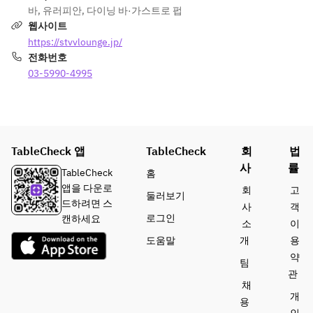
イス＆ベル
ペ
Wine 
바
,
유러피안
,
다이닝 바·가스트로 펍
(sparkling, 
ギーチョ
■温菜
(sparkling, 
웹사이트
white, red)
コ）
・本日のア
white, red)
・Highball 
https://stvvlounge.jp/
・ピスタチ
ヒージョと
 ・Highball 
・Gin and 
전화번호
オとフラン
メルバトー
・Gin and 
tonic ・
03-5990-4995
ボワーズの
スト
tonic ・
Cassis 
ヌガーグラ
（ある日の
Cassis 
soda ・
ッセ
メニュー　
soda ・
Peach 
・抹茶のク
サンプル）
Peach 
orange
レームブリ
マッシュル
orange
・Lemon 
TableCheck 앱
TableCheck
회
법
ュレ
ームとエビ
 ・Lemon 
sour ・
사
률
・桜のブラ
■メイン
TableCheck
홈
sour ・
Oolong 
マンジェ
・和牛のビ
앱을 다운로
회
고
Oolong 
highball
둘러보기
　■カフェ
ーフシチュ
드하려면 스
사
객
highball
・Orange 
　コーヒー
ー
로그인
캔하세요
소
이
 ・Orange 
juice ・
または紅茶
■デザート
도움말
개
용
juice ・
Grapefruit 
・デザート
Grapefruit 
juice ・
약
フリードリ
カクテル
팀
juice ・
Cola ・
관
ンク
채
Cola ・
Ginger ale 
（2時間の
개
용
Ginger ale 
・Oolong 
フリードリ