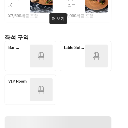
bruschetta 
bruschetta
用　バース
ルフリープ
ズ
ニュー
■ Frites
■ Frites
デープラ
ラン　
・季節のポ
バーテンダ
 French 
French 
ン　
¥5,000
¥7,500
세금 포함
¥5,000
세금 포함
タージュ
ーがお客様
더 보기
¥7,500 フ
fries, spicy 
fries, spicy 
■冷菜
のご希望を
リードリン
chicken 
chicken 
・マカジキ
お伺いして
ク付
with pop 
with pop 
좌석 구역
の自家製生
ご提供いた
aroma 
aroma
ハム
します。
■ Pasta 
■ Pasta 
Bar 
Table Sofa 
・森林鶏と
一般的なカ
*Contents 
*Contents 
counter
seat
クリームチ
クテルはこ
are subject 
are subject 
ーズのパテ
ちら
to change 
to change
■パン
ビール、ワ
Rigatoni 
Rigatoni 
■パスタ　
イン（スパ
with Wagyu 
with Wagyu 
当日お選び
ークリン
VIP Room
beef ragu 
beef ragu 
いただけま
グ、白、
sauce 
sauce
す。内容は
赤）
■ Meat 
■ Meat 
時期により
ミモザ、ハ
dishes 
dishes 
異なります
イボール、
*Contents 
*Contents 
・トリュフ
レモンサワ
are subject 
are subject 
香るクリー
ー、ジント
to change 
to change
ムソースの
ニック、モ