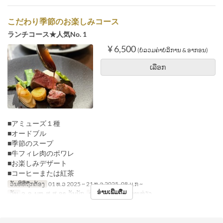
こだわり季節のお楽しみコース
ランチコース★人気No. 1
¥ 6,500
(ບໍ່ລວມຄ່າບໍລິການ & ອາກອນ)
ເລືອກ
■アミューズ１種
■オードブル
■季節のスープ
■牛フィレ肉のポワレ
■お楽しみデザート
■コーヒーまたは紅茶
ວັນທີທີ່ຖືກຕ້ອງ
01 ທ.ວ 2025 ~ 21 ທ.ວ 2025, 08 ມ.ກ ~
ອ່ານເພີ່ມຕື່ມ
ວັນ
ຈ, ອ, ພຫ, ສູ, ສ, ອາ, ວັນພັກ
ຄາບອາຫານ
ອາຫານທ່ຽງ