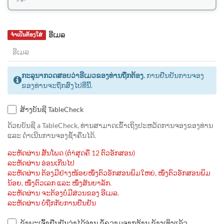
ອີເມລ
ຈຳເປັນຕ້ອງໃສ່
ກະລຸນາກວດສອບວ່າອີເມວຂອງທ່ານຖືກຕ້ອງ.
ການຢືນຢັນການຈອງ
ຂອງທ່ານຈະຖືກສົ່ງໄປທີ່ນີ້.
ສ້າງບັນຊີ TableCheck
ດ້ວຍບັນຊີ a TableCheck, ທ່ານສາມາດເຂົ້າເຖິງປະຫວັດການຈອງຂອງທ່ານ
ແລະ ດຳເນີນການຈອງຊ້ຳຄືນໄດ້.
ລະຫັດຜ່ານ ສັ້ນໂພດ (ຕຳ່ສຸດຄື 12 ຕົວອັກສອນ)
ລະຫັດຜ່ານ ອ່ອນເກີນໄປ
ລະຫັດຜ່ານ ຕ້ອງມີຢ່າງໜ້ອຍໜຶ່ງຕົວອັກສອນພິມໃຫຍ່, ໜຶ່ງຕົວອັກສອນພິມ
ນ້ອຍ, ໜຶ່ງຕົວເລກ ແລະ ໜຶ່ງສັນຍາລັກ.
ລະຫັດຜ່ານ ຈະຕ້ອງບໍ່ມີສ່ວນຂອງ ອີເມລ.
ລະຫັດຜ່ານ ບໍ່ຖືກກັບການຢືນຢັນ
ຂ້າພະເຈົ້າຢືນຢັນວ່າໄດ້ອ່ານ ຂໍ້ຄວາມຈາກຮ້ານ ຂ້າງເທິງແລ້ວ