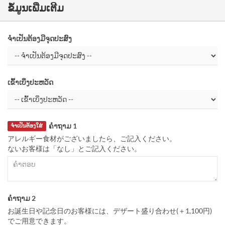
ຂໍ້ມູນເພີ່ມເຕີມ
ຈຳເປັນຕ້ອງມີຈຸດປະສົງ
ເຂົ້າເບິ່ງປະຫວັດ
ຄຳຖາມ 1
ຈຳເປັນຕ້ອງໃສ່
アレルギー食材がございましたら、ご記入ください。
ないお客様は「なし」とご記入ください。
ຄຳຖາມ 2
お誕生日や記念日のお客様には、デザート盛り合わせ(＋1,100円)
でご用意できます。