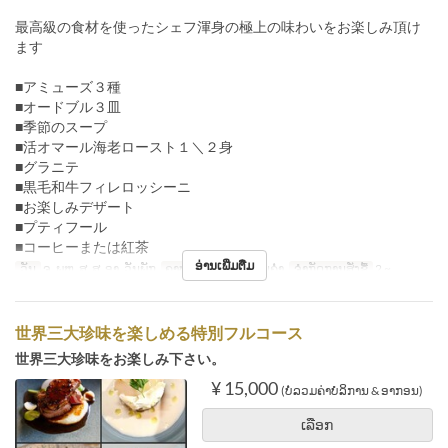
最高級の食材を使ったシェフ渾身の極上の味わいをお楽しみ頂け
ます
■アミューズ３種
■オードブル３皿
■季節のスープ
■活オマール海老ロースト１＼２身
■グラニテ
■黒毛和牛フィレロッシーニ
■お楽しみデザート
■プティフール
■コーヒーまたは紅茶
ອ່ານເພີ່ມຕື່ມ
ວັນ
ຈ, ພຫ, ສູ, ສ, ອາ, ວັນພັກ
ຄາບອາຫານ
ອາຫານຄ່ຳ
ຈຳກັດການສັ່ງຊື້
2 ~
世界三大珍味を楽しめる特別フルコース
世界三大珍味をお楽しみ下さい。
¥ 15,000
(ບໍ່ລວມຄ່າບໍລິການ & ອາກອນ)
ເລືອກ