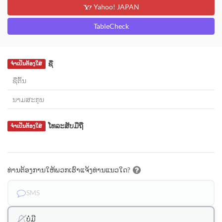
Yahoo! JAPAN
TableCheck
ຊື່
ຈຳເປັນຕ້ອງໃສ່
ໂທລະສັບມືຖື
ຈຳເປັນຕ້ອງໃສ່
ທ່ານຕ້ອງການໃຫ້ພວກເຮົາແຈ້ງທ່ານແນວໃດ?
SMS
ບໍ່ມີ