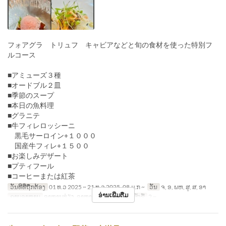
フォアグラ トリュフ キャビアなどと旬の食材を使った特別フ
ルコース
■アミューズ３種
■オードブル２皿
■季節のスープ
■本日の魚料理
■グラニテ
■牛フィレロッシーニ
黒毛サーロイン+１０００
国産牛フィレ+１５００
■お楽しみデザート
■プティフール
■コーヒーまたは紅茶
ວັນທີທີ່ຖືກຕ້ອງ
01 ທ.ວ 2025 ~ 21 ທ.ວ 2025, 08 ມ.ກ ~
ວັນ
ຈ, ອ, ພຫ, ສູ, ສ, ອາ
ອ່ານເພີ່ມຕື່ມ
ຄາບອາຫານ
ອາຫານທ່ຽງ, ອາຫານຄ່ຳ
ຈຳກັດການສັ່ງຊື້
2 ~