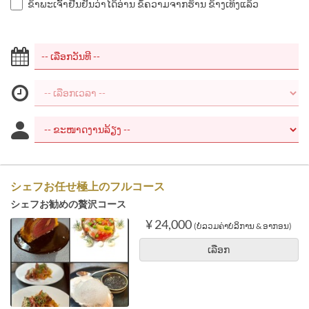
ຂ້າພະເຈົ້າຢືນຢັນວ່າໄດ້ອ່ານ ຂໍ້ຄວາມຈາກຮ້ານ ຂ້າງເທິງແລ້ວ
シェフお任せ極上のフルコース
シェフお勧めの贅沢コース
¥ 24,000
(ບໍ່ລວມຄ່າບໍລິການ & ອາກອນ)
ເລືອກ