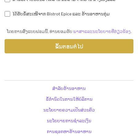
ໄດ້ຮັບຂໍ້ສະເໜີຈາກ Bistrot Epice ແລະ ຮ້ານອາຫານກຸ່ມ
ໂດຍການສົ່ງແບບຟອມນີ້, ທ່ານຍອມຮັບ
ພາສາແລະນະໂຍບາຍທີ່ກ່ຽວຂ້ອງ
.
ສຳລັບຮ້ານອາຫານ
ຂໍ້ກຳນົດໃນການໃຫ້ບໍລິການ
ນະໂຍບາຍຄວາມເປັນສ່ວນຕົວ
ນະໂຍບາຍການຊຳລະເງິນ
ການຊອກຫາຮ້ານອາຫານ