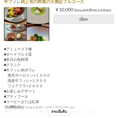
牛フィレ肉と旬の野菜の大満足フルコース
¥ 10,000
(ບໍ່ລວມຄ່າບໍລິການ & ອາກອນ)
ເລືອກ
■アミューズ３種
■オードブル２皿
■本日の魚料理
■グラニテ
■牛フィレ肉ポワレ
黒毛サーロイン+１０００
国産牛フィレ+１５００
フォアグラ+２０００
■お楽しみデザート
■プティフール
■コーヒーまたは紅茶
ວັນທີທີ່ຖືກຕ້ອງ
01 ທ.ວ 2025 ~ 21 ທ.ວ 2025, 08 ມ.ກ ~
ອ່ານເພີ່ມຕື່ມ
ວັນ
ຈ, ອ, ພຫ, ສູ, ສ, ອາ, ວັນພັກ
ຄາບອາຫານ
ອາຫານທ່ຽງ, ອາຫານຄ່ຳ