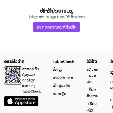
ໜ້ານີ້ຢູ່ນອກເມນູ
ໄປຊອກຫາຂອງແຊບໆໃຫ້ກັນເທາະ
ຊອກຫາສະຖານທີ່ທັງໝົດ
ຄອມພິວເຕີກ
TableCheck
ບໍລິສັດ
ກ
ສະແດງເຂົ້າ
ໜ້າຫຼັກ
ກ່ຽວກັບ
ຈ
ຊ່ວງແລະ
ພວກ
ສຳລັບຈັດການ
ດາວໂຫຼດ
ເຮົາ
ກ
ເຂົ້າສູ່ລະບົບ
ແຜນນາງ
ພ
ທີ່ພົບ
TableCheck
ຊ່ວຍເຫຼືອ
ສັນຍານ
ອ
ເຮືອນ
ຂ
ວຽງ