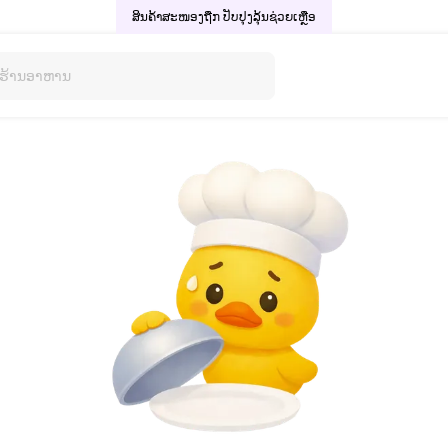
ສິນຄ້າສະໜອງຖືກ ປັບປຸງລຸ້ນ
ຊ່ວຍເຫຼືອ