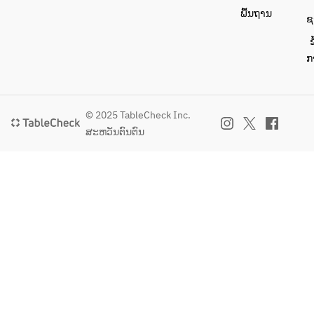
ພື້ນຖານ
ຊ
ຂ
ກ
© 2025 TableCheck Inc.
ສະຫວັນຕົນຕົນ