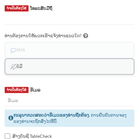
ໂທລະສັບມືຖື
ຈຳເປັນຕ້ອງໃສ່
ທ່ານຕ້ອງການໃຫ້ພວກເຮົາແຈ້ງທ່ານແນວໃດ?
SMS
ບໍ່ມີ
ອີເມລ
ຈຳເປັນຕ້ອງໃສ່
ກະລຸນາກວດສອບວ່າອີເມວຂອງທ່ານຖືກຕ້ອງ.
ການຢືນຢັນການຈອງ
ຂອງທ່ານຈະຖືກສົ່ງໄປທີ່ນີ້.
ສ້າງບັນຊີ TableCheck