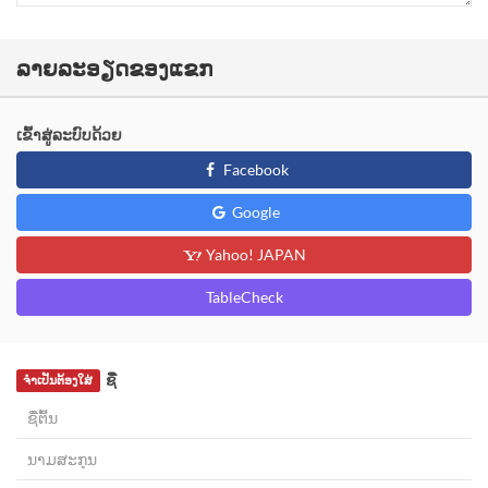
ລາຍລະອຽດຂອງແຂກ
ເຂົ້າສູ່ລະບົບດ້ວຍ
Facebook
Google
Yahoo! JAPAN
TableCheck
ຊື່
ຈຳເປັນຕ້ອງໃສ່