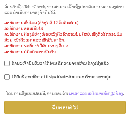
ດ້ວຍບັນຊີ a TableCheck, ທ່ານສາມາດເຂົ້າເຖິງປະຫວັດການຈອງຂອງທ່ານ
ແລະ ດຳເນີນການຈອງຊ້ຳຄືນໄດ້.
ລະຫັດຜ່ານ ສັ້ນໂພດ (ຕຳ່ສຸດຄື 12 ຕົວອັກສອນ)
ລະຫັດຜ່ານ ອ່ອນເກີນໄປ
ລະຫັດຜ່ານ ຕ້ອງມີຢ່າງໜ້ອຍໜຶ່ງຕົວອັກສອນພິມໃຫຍ່, ໜຶ່ງຕົວອັກສອນພິມ
ນ້ອຍ, ໜຶ່ງຕົວເລກ ແລະ ໜຶ່ງສັນຍາລັກ.
ລະຫັດຜ່ານ ຈະຕ້ອງບໍ່ມີສ່ວນຂອງ ອີເມລ.
ລະຫັດຜ່ານ ບໍ່ຖືກກັບການຢືນຢັນ
ຂ້າພະເຈົ້າຢືນຢັນວ່າໄດ້ອ່ານ ຂໍ້ຄວາມຈາກຮ້ານ ຂ້າງເທິງແລ້ວ
ໄດ້ຮັບຂໍ້ສະເໜີຈາກ Hibiya Kanimitsu ແລະ ຮ້ານອາຫານກຸ່ມ
ໂດຍການສົ່ງແບບຟອມນີ້, ທ່ານຍອມຮັບ
ພາສາແລະນະໂຍບາຍທີ່ກ່ຽວຂ້ອງ
.