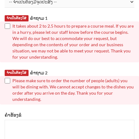
ຄຳຖາມ 1
ຈຳເປັນຕ້ອງໃສ່
It takes about 2 to 2.5 hours to prepare a course meal. If you are
in a hurry, please let our staff know before the course begins.
We will do our best to accommodate your request, but
depending on the contents of your order and our business
situation, we may not be able to meet your request. Thank you
for your understanding.
ຄຳຖາມ 2
ຈຳເປັນຕ້ອງໃສ່
Please make sure to order the number of people (adults) you
will be dining with. We cannot accept changes to the dishes you
order after you arrive on the day. Thank you for your
understanding.
ຄຳຮ້ອງຂໍ