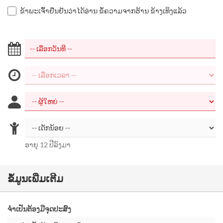
ຂ້າພະເຈົ້າຢືນຢັນວ່າໄດ້ອ່ານ ຂໍ້ຄວາມຈາກຮ້ານ ຂ້າງເທິງແລ້ວ
ອາຍຸ 12 ປີລົງມາ
ຂໍ້ມູນເພີ່ມເຕີມ
ຈຳເປັນຕ້ອງມີຈຸດປະສົງ